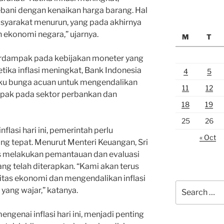
bani dengan kenaikan harga barang. Hal
syarakat menurun, yang pada akhirnya
ekonomi negara,” ujarnya.
M
T
ga berdampak pada kebijakan moneter yang
etika inflasi meningkat, Bank Indonesia
4
5
ku bunga acuan untuk mengendalikan
11
12
dampak pada sektor perbankan dan
18
19
25
26
lasi hari ini, pemerintah perlu
« Oct
g tepat. Menurut Menteri Keuangan, Sri
us melakukan pemantauan dan evaluasi
ng telah diterapkan. “Kami akan terus
itas ekonomi dan mengendalikan inflasi
Search
yang wajar,” katanya.
for:
ngenai inflasi hari ini, menjadi penting