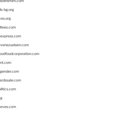
edthefilm.com
ds-bg.org
ves.org
tees.com
rsexpress.com
venezuelaen.com
oodfoodcorporation.com
nnt.com
gender.com
ardssale.com
litics.com
rg
neves.com