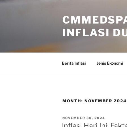
Skip
to
CMMEDSPA
content
INFLASI D
Berita Inflasi
Jenis Ekonomi
MONTH:
NOVEMBER 2024
POSTED
NOVEMBER 30, 2024
ON
Inflasi Hari Ini: Fa