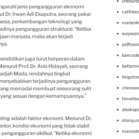
unbound
ngaruhi jenis pengangguran ekonomi
catfrien
ut Dr. Irwan Adi Ekaputra, seorang pakar
nesia, perkembangan teknologi yang
marianli
dinya pengangguran struktural. “Ketika
wayward
aan manusia, maka akan terjadi
nya.
pidfloo
bancode
r pendidikan juga turut berperan dalam
betterm
enurut Prof. Dr. Anis Hidayah, seorang
Gadjah Mada, rendahnya tingkat
hingsto
 menyebabkan terjadinya pengangguran
choosea
kurang memadai membuat seseorang sulit
 yang sesuai dengan kemampuannya,”
hoverbo
alaskapo
enting adalah faktor ekonomi. Menurut Dr.
stsmp.o
ior, kondisi ekonomi yang tidak stabil
manoel
pengangguran siklikal. “Ketika ekonomi