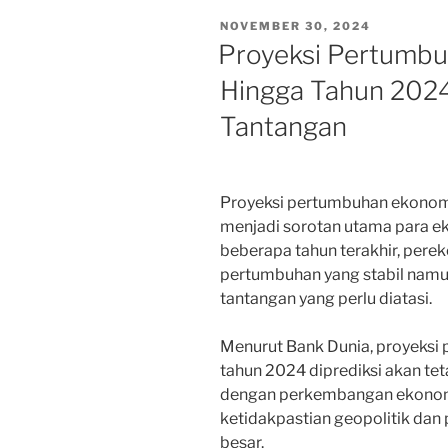
POSTED
NOVEMBER 30, 2024
ON
Proyeksi Pertumbu
Hingga Tahun 2024
Tantangan
Proyeksi pertumbuhan ekonomi
menjadi sorotan utama para e
beberapa tahun terakhir, pere
pertumbuhan yang stabil nam
tantangan yang perlu diatasi.
Menurut Bank Dunia, proyeksi
tahun 2024 diprediksi akan teta
dengan perkembangan ekonomi
ketidakpastian geopolitik dan
besar.