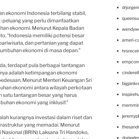
drjorger
 ekonomi Indonesia terbilang stabil,
queensu
-peluang yang perlu dimanfaatkan
han ekonomi. Menurut Kepala Badan
wendyw
nto, “Indonesia memiliki potensi besar
ameri-
pariwisata, dan pertanian yang dapat
tumbuhan ekonomi di masa depan.”
hrsrece
empcon
da, terdapat pula berbagai tantangan
cinderel
tunya adalah ketimpangan ekonomi
pedesaan. Menurut Menteri Keuangan Sri
bigpinkr
uhan ekonomi antara wilayah perkotaan
inspireh
 satu tantangan besar yang harus
buhan ekonomi yang inklusif.”
memming
jeremyp
dalah kurangnya investasi dalam riset dan
rastruktur yang memadai. Menurut
thesand
i Nasional (BRIN) Laksana Tri Handoko,
drgiggl