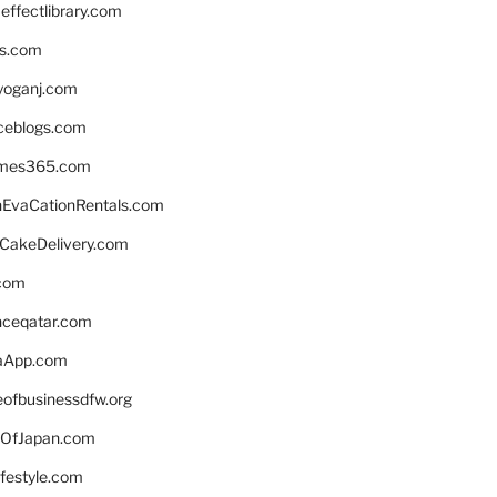
ffectlibrary.com
ns.com
yoganj.com
rceblogs.com
ames365.com
EvaCationRentals.com
rCakeDelivery.com
.com
enceqatar.com
aApp.com
eofbusinessdfw.org
OfJapan.com
ifestyle.com