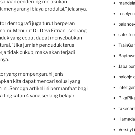
rusahaan cenderung melakukan
mandelae
 mengurangi biaya produksi,” jelasnya.
roselyn
aktor demografi juga turut berperan
balance
mi. Menurut Dr. Devi Fitriani, seorang
salesfo
uduk yang cepat dapat menyebabkan
ural. “Jika jumlah penduduk terus
TrainG
a tidak cukup, maka akan terjadi
Baytown
nya.
Jabalpu
or yang mempengaruhi jenis
halobjd
kan kita dapat mencari solusi yang
intellig
ini. Semoga artikel ini bermanfaat bagi
 tingkatan 4 yang sedang belajar
PikaPik
takecar
Hamada
VersifyL