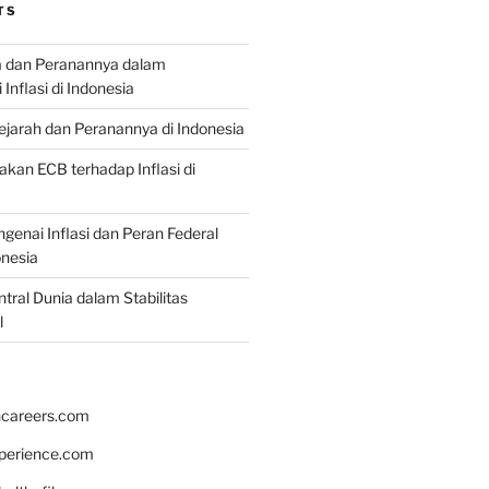
TS
a dan Peranannya dalam
nflasi di Indonesia
Sejarah dan Peranannya di Indonesia
akan ECB terhadap Inflasi di
genai Inflasi dan Peran Federal
onesia
tral Dunia dalam Stabilitas
l
hcareers.com
xperience.com