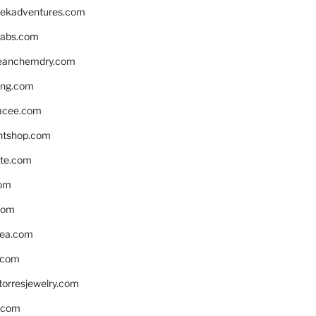
eekadventures.com
labs.com
leanchemdry.com
ing.com
acee.com
ntshop.com
te.com
om
com
ea.com
.com
torresjewelry.com
s.com