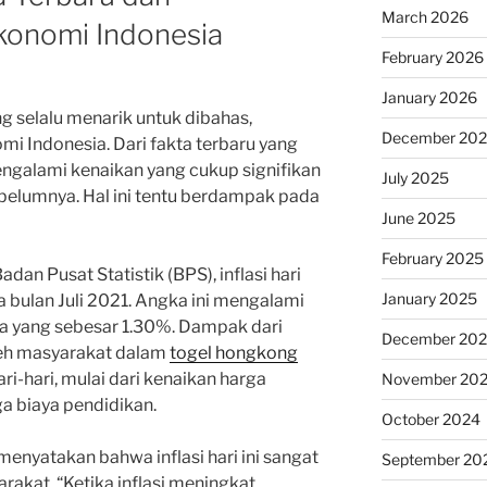
March 2026
konomi Indonesia
February 2026
January 2026
ang selalu menarik untuk dibahas,
December 20
i Indonesia. Dari fakta terbaru yang
 mengalami kenaikan yang cukup signifikan
July 2025
belumnya. Hal ini tentu berdampak pada
June 2025
February 2025
adan Pusat Statistik (BPS), inflasi hari
January 2025
 bulan Juli 2021. Angka ini mengalami
ya yang sebesar 1.30%. Dampak dari
December 20
 oleh masyarakat dalam
togel hongkong
i-hari, mulai dari kenaikan harga
November 20
a biaya pendidikan.
October 2024
enyatakan bahwa inflasi hari ini sangat
September 20
akat. “Ketika inflasi meningkat,