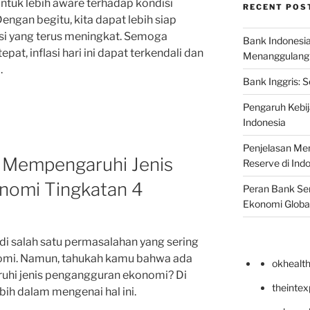
ntuk lebih aware terhadap kondisi
RECENT POS
engan begitu, kita dapat lebih siap
si yang terus meningkat. Semoga
Bank Indonesi
at, inflasi hari ini dapat terkendali dan
Menanggulangi I
.
Bank Inggris: 
Pengaruh Kebij
Indonesia
Penjelasan Men
g Mempengaruhi Jenis
Reserve di Ind
nomi Tingkatan 4
Peran Bank Sen
Ekonomi Globa
 salah satu permasalahan yang sering
nomi. Namun, tahukah kamu bahwa ada
okhealt
uhi jenis pengangguran ekonomi? Di
theinte
ebih dalam mengenai hal ini.