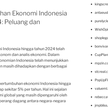
kingscr
han Ekonomi Indonesia
antaeus
: Peluang dan
purelyc
WishOp
shopleg
bonviva
 Indonesia hingga tahun 2024 telah
konom dan analis ekonomi. Dalam
CupPlan
konomian Indonesia telah menunjukkan
mpzin.c
un masih dihadapkan dengan berbagai
stcreal.
PopUpFl
 pertumbuhan ekonomi Indonesia hingga
valueml
p sekitar 5% per tahun. Hal ini sejalan
 global yang masih dipengaruhi oleh
rebecca
 perang dagang antara negara-negara
jmpblis