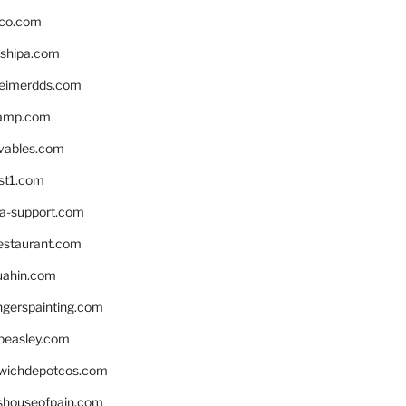
ico.com
shipa.com
eimerdds.com
camp.com
ivables.com
st1.com
la-support.com
estaurant.com
uahin.com
erspainting.com
beasley.com
wichdepotcos.com
eshouseofpain.com