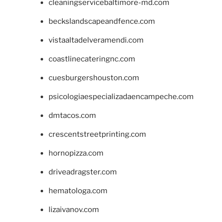
cleaningservicebaltimore-md.com
beckslandscapeandfence.com
vistaaltadelveramendi.com
coastlinecateringnc.com
cuesburgershouston.com
psicologiaespecializadaencampeche.com
dmtacos.com
crescentstreetprinting.com
hornopizza.com
driveadragster.com
hematologa.com
lizaivanov.com