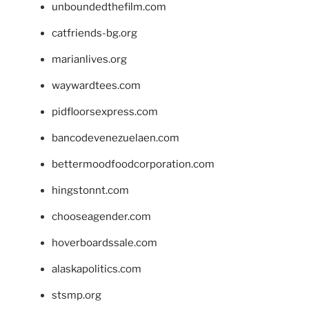
unboundedthefilm.com
catfriends-bg.org
marianlives.org
waywardtees.com
pidfloorsexpress.com
bancodevenezuelaen.com
bettermoodfoodcorporation.com
hingstonnt.com
chooseagender.com
hoverboardssale.com
alaskapolitics.com
stsmp.org