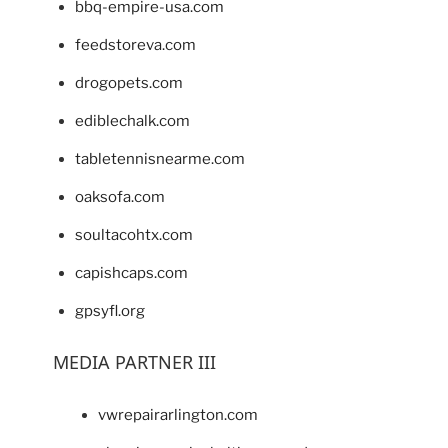
bbq-empire-usa.com
feedstoreva.com
drogopets.com
ediblechalk.com
tabletennisnearme.com
oaksofa.com
soultacohtx.com
capishcaps.com
gpsyfl.org
MEDIA PARTNER III
vwrepairarlington.com