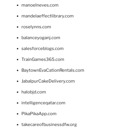
manoelneves.com
mandelaeffectlibrary.com
roselynns.com
balanceyoganj.com
salesforceblogs.com
TrainGames365.com
BaytownEvaCationRentals.com
JabalpurCakeDelivery.com
halobjd.com
intelligenceqatar.com
PikaPikaApp.com
takecareofbusinessdfw.org