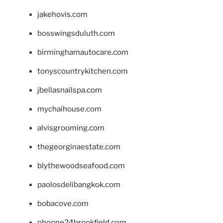
jakehovis.com
bosswingsduluth.com
birminghamautocare.com
tonyscountrykitchen.com
jbellasnailspa.com
mychaihouse.com
alvisgrooming.com
thegeorginaestate.com
blythewoodseafood.com
paolosdelibangkok.com
bobacove.com
phoone24brookfield.com