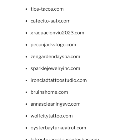
tios-tacos.com
cafecito-satx.com
graduacionviu2023.com
pecanjackstogo.com
zengardendayspa.com
sparklejewelryinc.com
ironcladtattoostudio.com
bruinshome.com
annascleaningsvc.com
wolfcitytattoo.com
oysterbayturkeytrot.com
lafronterarestauranteybar.com