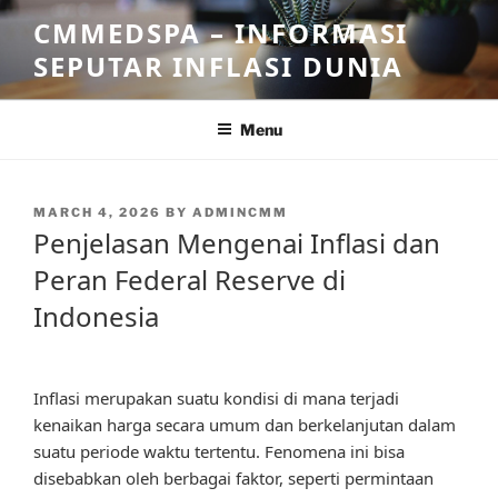
Skip
CMMEDSPA – INFORMASI
to
SEPUTAR INFLASI DUNIA
content
Menu
POSTED
MARCH 4, 2026
BY
ADMINCMM
ON
Penjelasan Mengenai Inflasi dan
Peran Federal Reserve di
Indonesia
Inflasi merupakan suatu kondisi di mana terjadi
kenaikan harga secara umum dan berkelanjutan dalam
suatu periode waktu tertentu. Fenomena ini bisa
disebabkan oleh berbagai faktor, seperti permintaan