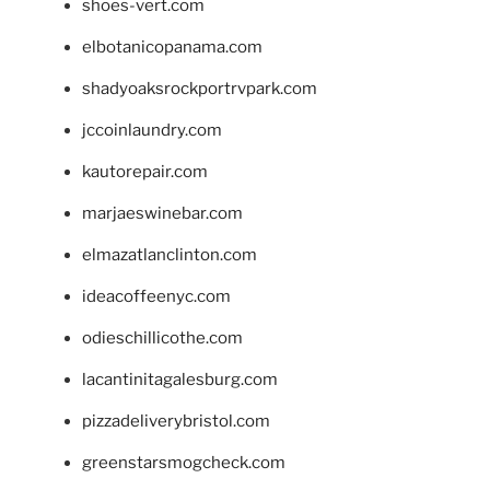
shoes-vert.com
elbotanicopanama.com
shadyoaksrockportrvpark.com
jccoinlaundry.com
kautorepair.com
marjaeswinebar.com
elmazatlanclinton.com
ideacoffeenyc.com
odieschillicothe.com
lacantinitagalesburg.com
pizzadeliverybristol.com
greenstarsmogcheck.com