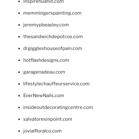
inspirehuahin.com
memmingerspainting.com
jeremypbeasley.com
thesandwichdepotcos.com
drgiggleshouseofpain.com
hotflashdesigns.com
garagenadeau.com
lifestylechauffeurservice.com
EverNewNails.com
insideoutdecoratingcentre.com
salvatoresinpoint.com
jovialfloralco.com