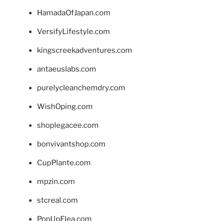
HamadaOfJapan.com
VersifyLifestyle.com
kingscreekadventures.com
antaeuslabs.com
purelycleanchemdry.com
WishOping.com
shoplegacee.com
bonvivantshop.com
CupPlante.com
mpzin.com
stcreal.com
PopUpFlea.com