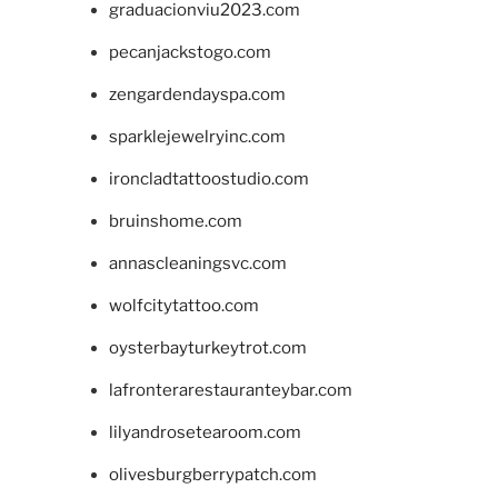
graduacionviu2023.com
pecanjackstogo.com
zengardendayspa.com
sparklejewelryinc.com
ironcladtattoostudio.com
bruinshome.com
annascleaningsvc.com
wolfcitytattoo.com
oysterbayturkeytrot.com
lafronterarestauranteybar.com
lilyandrosetearoom.com
olivesburgberrypatch.com