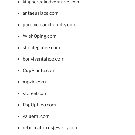
kingscreekadventures.com
antaeuslabs.com
purelycleanchemdry.com
WishOping.com
shoplegacee.com
bonvivantshop.com
CupPlante.com
mpzin.com
stcreal.com
PopUpFlea.com
valueml.com
rebeccatorresjewelry.com