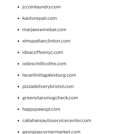
jccoinlaundry.com
kautorepair.com
marjaeswinebar.com
elmazatlanclinton.com
ideacoffeenyc.com
odieschillicothe.com
lacantinitagalesburg.com
pizzadeliverybristol.com
greenstarsmogcheck.com
happypawspl.com
callahansautoservicecenter.com
georgiascornermarket.com