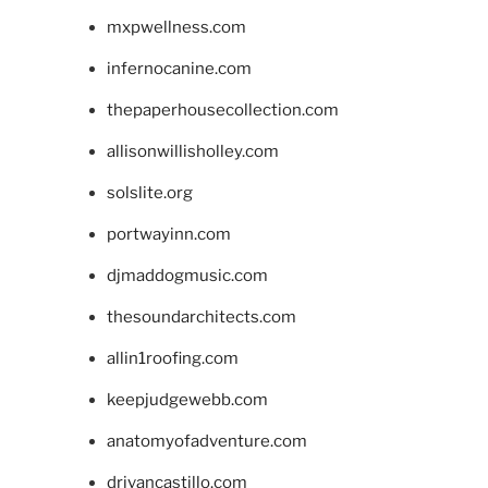
mxpwellness.com
infernocanine.com
thepaperhousecollection.com
allisonwillisholley.com
solslite.org
portwayinn.com
djmaddogmusic.com
thesoundarchitects.com
allin1roofing.com
keepjudgewebb.com
anatomyofadventure.com
drivancastillo.com