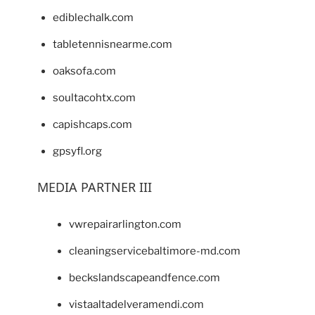
ediblechalk.com
tabletennisnearme.com
oaksofa.com
soultacohtx.com
capishcaps.com
gpsyfl.org
MEDIA PARTNER III
vwrepairarlington.com
cleaningservicebaltimore-md.com
beckslandscapeandfence.com
vistaaltadelveramendi.com