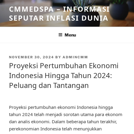
Skip
CMMEDSPA – INFORMASI
to
SEPUTAR INFLASI DUNIA
content
Menu
POSTED
NOVEMBER 30, 2024
BY
ADMINCMM
ON
Proyeksi Pertumbuhan Ekonomi
Indonesia Hingga Tahun 2024:
Peluang dan Tantangan
Proyeksi pertumbuhan ekonomi Indonesia hingga
tahun 2024 telah menjadi sorotan utama para ekonom
dan analis ekonomi. Dalam beberapa tahun terakhir,
perekonomian Indonesia telah menunjukkan