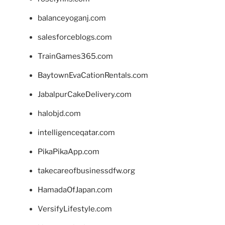
balanceyoganj.com
salesforceblogs.com
TrainGames365.com
BaytownEvaCationRentals.com
JabalpurCakeDelivery.com
halobjd.com
intelligenceqatar.com
PikaPikaApp.com
takecareofbusinessdfw.org
HamadaOfJapan.com
VersifyLifestyle.com