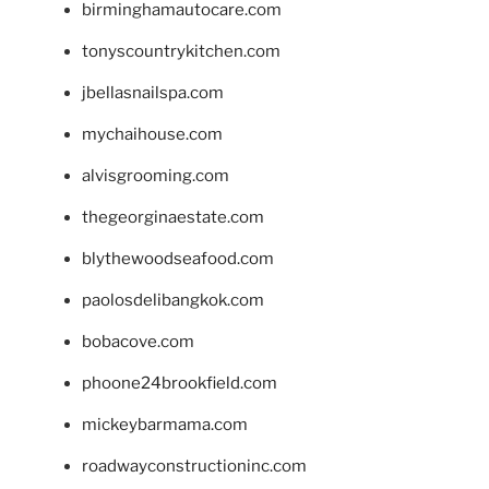
birminghamautocare.com
tonyscountrykitchen.com
jbellasnailspa.com
mychaihouse.com
alvisgrooming.com
thegeorginaestate.com
blythewoodseafood.com
paolosdelibangkok.com
bobacove.com
phoone24brookfield.com
mickeybarmama.com
roadwayconstructioninc.com