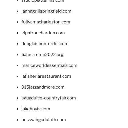
studiopiattellina.com
jannagrillspringfield.com
fujiyamacharleston.com
elpatronchardon.com
donglaishun-order.com
fiamc-rome2022.org
mariceworldessentials.com
lafisheriarestaurant.com
915jazzandmore.com
aguadulce-countryfair.com
jakehovis.com
bosswingsduluth.com