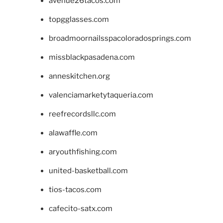
avenue26tacos.com
topgglasses.com
broadmoornailsspacoloradosprings.com
missblackpasadena.com
anneskitchen.org
valenciamarketytaqueria.com
reefrecordsllc.com
alawaffle.com
aryouthfishing.com
united-basketball.com
tios-tacos.com
cafecito-satx.com