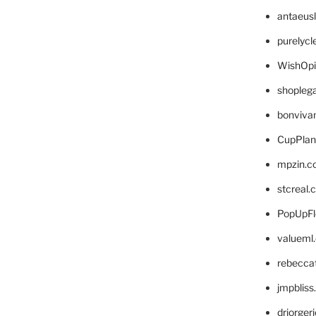
antaeus
purelyc
WishOp
shopleg
bonviva
CupPlan
mpzin.c
stcreal.
PopUpFl
valueml
rebecca
jmpblis
drjorger