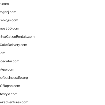
ns.com
yoganj.com
rceblogs.com
ames365.com
EvaCationRentals.com
rCakeDelivery.com
.com
enceqatar.com
aApp.com
eofbusinessdfw.org
OfJapan.com
ifestyle.com
eekadventures.com