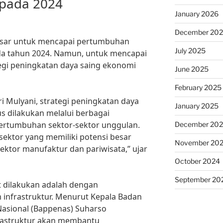
 pada 2024
January 2026
December 20
besar untuk mencapai pertumbuhan
July 2025
ada tahun 2024. Namun, untuk mencapai
tegi peningkatan daya saing ekonomi
June 2025
February 2025
 Mulyani, strategi peningkatan daya
January 2025
s dilakukan melalui berbagai
ertumbuhan sektor-sektor unggulan.
December 20
-sektor yang memiliki potensi besar
November 20
ektor manufaktur dan pariwisata,” ujar
October 2024
September 20
at dilakukan adalah dengan
 infrastruktur. Menurut Kepala Badan
sional (Bappenas) Suharso
astruktur akan membantu