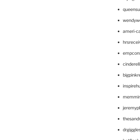
queensu
wendyw
ameri-
hrsrece
empcon
cinderel
bigpinkr
inspireh
memming
jeremyp
thesand
drgiggl