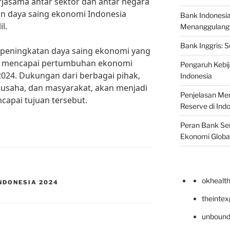
erjasama antar sektor dan antar negara
 daya saing ekonomi Indonesia
Bank Indonesi
l.
Menanggulangi I
Bank Inggris: 
peningkatan daya saing ekonomi yang
pat mencapai pertumbuhan ekonomi
Pengaruh Kebij
2024. Dukungan dari berbagai pihak,
Indonesia
 usaha, dan masyarakat, akan menjadi
Penjelasan Men
capai tujuan tersebut.
Reserve di Ind
Peran Bank Sen
Ekonomi Globa
okhealt
NDONESIA 2024
theinte
unbound