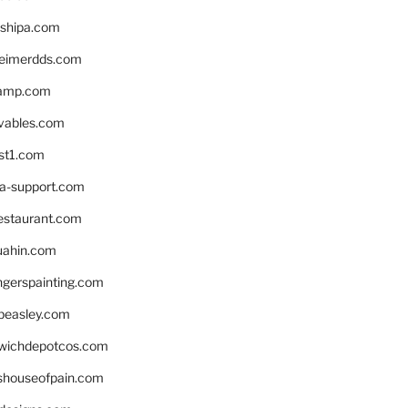
shipa.com
eimerdds.com
camp.com
ivables.com
st1.com
la-support.com
estaurant.com
uahin.com
erspainting.com
beasley.com
wichdepotcos.com
eshouseofpain.com