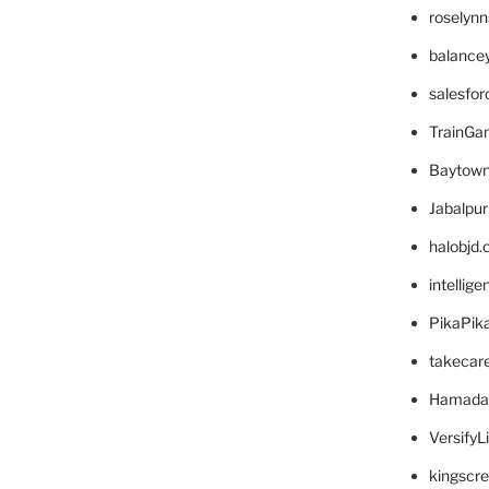
roselyn
balance
salesfo
TrainG
Baytown
Jabalpu
halobjd
intellig
PikaPik
takecar
Hamada
VersifyL
kingscr