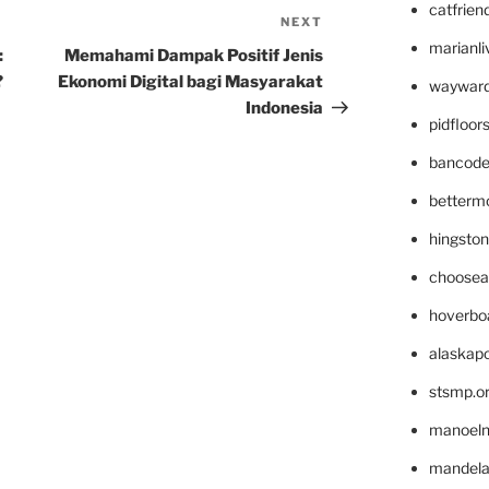
catfrien
NEXT
Next
marianli
Post
:
Memahami Dampak Positif Jenis
?
Ekonomi Digital bagi Masyarakat
wayward
Indonesia
pidfloo
bancode
betterm
hingsto
choosea
hoverbo
alaskapo
stsmp.o
manoel
mandelae