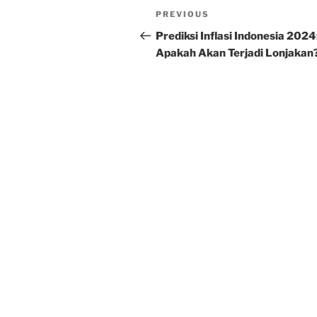
Post
Previous
PREVIOUS
navigation
Post
Prediksi Inflasi Indonesia 2024
Apakah Akan Terjadi Lonjakan