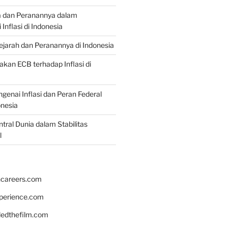
a dan Peranannya dalam
nflasi di Indonesia
Sejarah dan Peranannya di Indonesia
akan ECB terhadap Inflasi di
genai Inflasi dan Peran Federal
onesia
tral Dunia dalam Stabilitas
l
hcareers.com
xperience.com
edthefilm.com