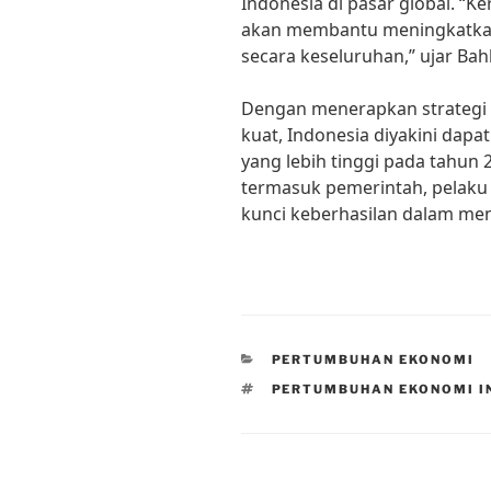
Indonesia di pasar global. “K
akan membantu meningkatkan
secara keseluruhan,” ujar Bahli
Dengan menerapkan strategi 
kuat, Indonesia diyakini da
yang lebih tinggi pada tahun 
termasuk pemerintah, pelaku
kunci keberhasilan dalam men
CATEGORIES
PERTUMBUHAN EKONOMI
TAGS
PERTUMBUHAN EKONOMI I