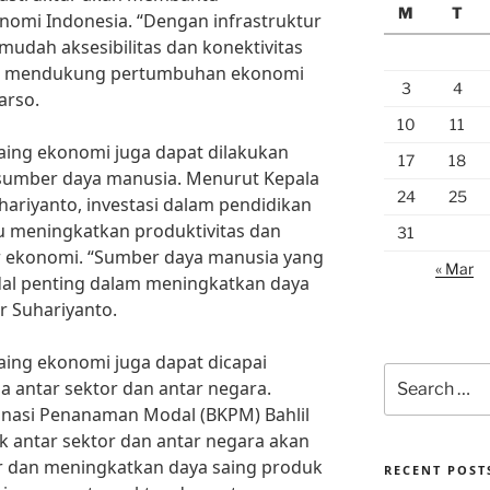
M
T
nomi Indonesia. “Dengan infrastruktur
dah aksesibilitas dan konektivitas
pat mendukung pertumbuhan ekonomi
3
4
arso.
10
11
saing ekonomi juga dapat dilakukan
17
18
 sumber daya manusia. Menurut Kepala
24
25
uhariyanto, investasi dalam pendidikan
 meningkatkan produktivitas dan
31
or ekonomi. “Sumber daya manusia yang
« Mar
dal penting dalam meningkatkan daya
r Suhariyanto.
saing ekonomi juga dapat dicapai
Search
a antar sektor dan antar negara.
for:
nasi Penanaman Modal (BKPM) Bahlil
k antar sektor dan antar negara akan
dan meningkatkan daya saing produk
RECENT POST