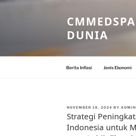
Skip
to
CMMEDSPA 
content
DUNIA
Berita Inflasi
Jenis Ekonomi
POSTED
NOVEMBER 18, 2024
BY
ADMI
ON
Strategi Peningka
Indonesia untuk 