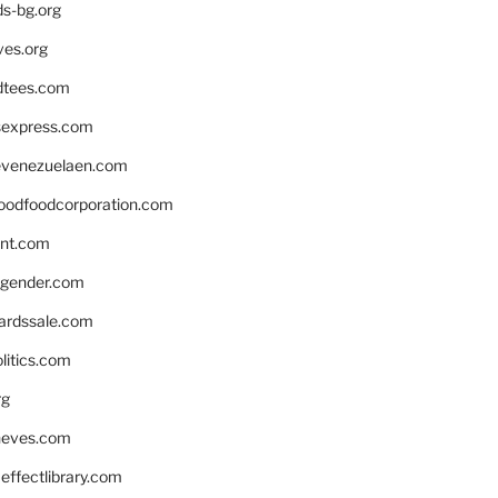
ds-bg.org
ves.org
tees.com
rsexpress.com
venezuelaen.com
oodfoodcorporation.com
nnt.com
gender.com
ardssale.com
litics.com
rg
neves.com
ffectlibrary.com