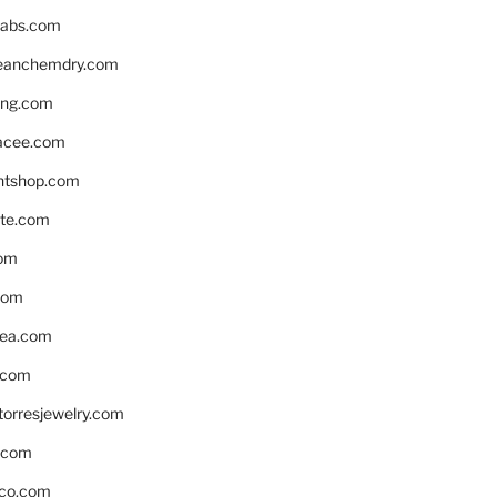
labs.com
leanchemdry.com
ing.com
acee.com
ntshop.com
te.com
om
com
ea.com
.com
torresjewelry.com
s.com
ico.com