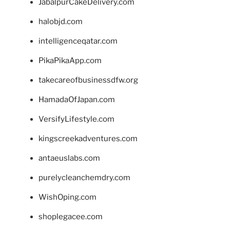
JabalpurCakeDelivery.com
halobjd.com
intelligenceqatar.com
PikaPikaApp.com
takecareofbusinessdfw.org
HamadaOfJapan.com
VersifyLifestyle.com
kingscreekadventures.com
antaeuslabs.com
purelycleanchemdry.com
WishOping.com
shoplegacee.com