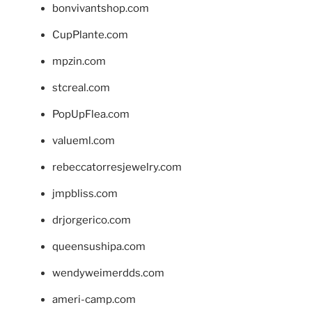
bonvivantshop.com
CupPlante.com
mpzin.com
stcreal.com
PopUpFlea.com
valueml.com
rebeccatorresjewelry.com
jmpbliss.com
drjorgerico.com
queensushipa.com
wendyweimerdds.com
ameri-camp.com