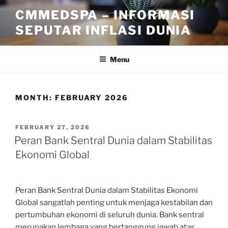
Skip
CMMEDSPA – INFORMASI
to
SEPUTAR INFLASI DUNIA
content
Menu
MONTH:
FEBRUARY 2026
POSTED
FEBRUARY 27, 2026
ON
Peran Bank Sentral Dunia dalam Stabilitas
Ekonomi Global
Peran Bank Sentral Dunia dalam Stabilitas Ekonomi
Global sangatlah penting untuk menjaga kestabilan dan
pertumbuhan ekonomi di seluruh dunia. Bank sentral
merupakan lembaga yang bertanggung jawab atas