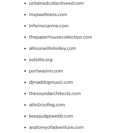
untamedcollectivesd.com
mxpwellness.com
infernocanine.com
thepaperhousecollection.com
allisonwillisholley.com
solslite.org
portwayinn.com
djmaddogmusic.com
thesoundarchitects.com
allin1roofing.com
keepjudgewebb.com
anatomyofadventure.com