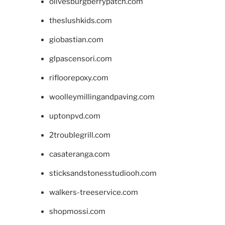
olivesburgberrypatch.com
theslushkids.com
giobastian.com
glpascensori.com
rifloorepoxy.com
woolleymillingandpaving.com
uptonpvd.com
2troublegrill.com
casateranga.com
sticksandstonesstudiooh.com
walkers-treeservice.com
shopmossi.com