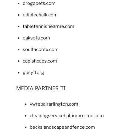
drogopets.com
ediblechalk.com
tabletennisnearme.com
oaksofa.com
soultacohtx.com
capishcaps.com
gpsyfl.org
MEDIA PARTNER III
vwrepairarlington.com
cleaningservicebaltimore-md.com
beckslandscapeandfence.com