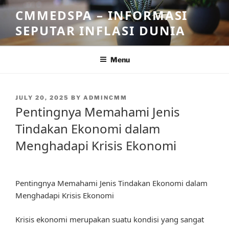
Skip
CMMEDSPA – INFORMASI
to
SEPUTAR INFLASI DUNIA
content
Menu
POSTED
JULY 20, 2025
BY
ADMINCMM
ON
Pentingnya Memahami Jenis
Tindakan Ekonomi dalam
Menghadapi Krisis Ekonomi
Pentingnya Memahami Jenis Tindakan Ekonomi dalam
Menghadapi Krisis Ekonomi
Krisis ekonomi merupakan suatu kondisi yang sangat