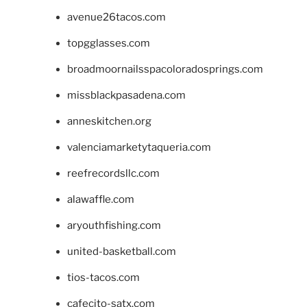
avenue26tacos.com
topgglasses.com
broadmoornailsspacoloradosprings.com
missblackpasadena.com
anneskitchen.org
valenciamarketytaqueria.com
reefrecordsllc.com
alawaffle.com
aryouthfishing.com
united-basketball.com
tios-tacos.com
cafecito-satx.com