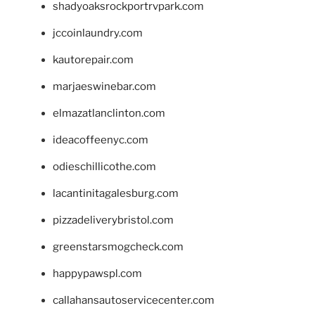
shadyoaksrockportrvpark.com
jccoinlaundry.com
kautorepair.com
marjaeswinebar.com
elmazatlanclinton.com
ideacoffeenyc.com
odieschillicothe.com
lacantinitagalesburg.com
pizzadeliverybristol.com
greenstarsmogcheck.com
happypawspl.com
callahansautoservicecenter.com