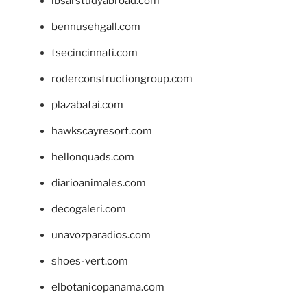
ibsarstudyabroad.com
bennusehgall.com
tsecincinnati.com
roderconstructiongroup.com
plazabatai.com
hawkscayresort.com
hellonquads.com
diarioanimales.com
decogaleri.com
unavozparadios.com
shoes-vert.com
elbotanicopanama.com