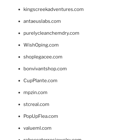
kingscreekadventures.com
antaeuslabs.com
purelycleanchemdry.com
WishOping.com
shoplegacee.com
bonvivantshop.com
CupPlante.com
mpzin.com
stcreal.com
PopUpFlea.com
valueml.com
rebeccatorresjewelry.com