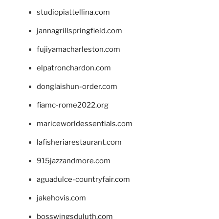
studiopiattellina.com
jannagrillspringfield.com
fujiyamacharleston.com
elpatronchardon.com
donglaishun-order.com
fiamc-rome2022.org
mariceworldessentials.com
lafisheriarestaurant.com
915jazzandmore.com
aguadulce-countryfair.com
jakehovis.com
bosswingsduluth.com