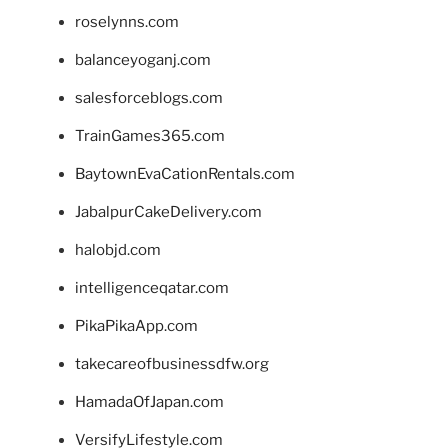
roselynns.com
balanceyoganj.com
salesforceblogs.com
TrainGames365.com
BaytownEvaCationRentals.com
JabalpurCakeDelivery.com
halobjd.com
intelligenceqatar.com
PikaPikaApp.com
takecareofbusinessdfw.org
HamadaOfJapan.com
VersifyLifestyle.com