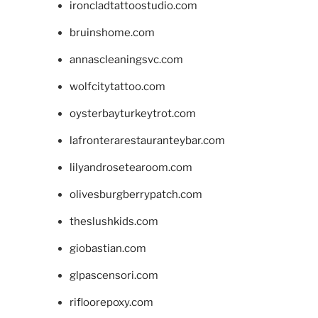
ironcladtattoostudio.com
bruinshome.com
annascleaningsvc.com
wolfcitytattoo.com
oysterbayturkeytrot.com
lafronterarestauranteybar.com
lilyandrosetearoom.com
olivesburgberrypatch.com
theslushkids.com
giobastian.com
glpascensori.com
rifloorepoxy.com