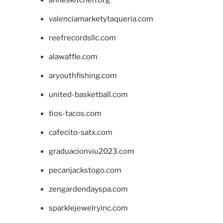
anneskitchen.org
valenciamarketytaqueria.com
reefrecordsllc.com
alawaffle.com
aryouthfishing.com
united-basketball.com
tios-tacos.com
cafecito-satx.com
graduacionviu2023.com
pecanjackstogo.com
zengardendayspa.com
sparklejewelryinc.com