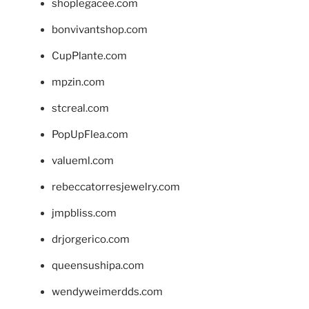
shoplegacee.com
bonvivantshop.com
CupPlante.com
mpzin.com
stcreal.com
PopUpFlea.com
valueml.com
rebeccatorresjewelry.com
jmpbliss.com
drjorgerico.com
queensushipa.com
wendyweimerdds.com