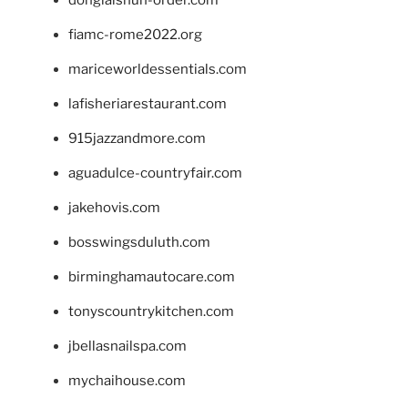
fiamc-rome2022.org
mariceworldessentials.com
lafisheriarestaurant.com
915jazzandmore.com
aguadulce-countryfair.com
jakehovis.com
bosswingsduluth.com
birminghamautocare.com
tonyscountrykitchen.com
jbellasnailspa.com
mychaihouse.com