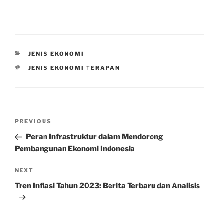
CATEGORIES
JENIS EKONOMI
TAGS
JENIS EKONOMI TERAPAN
Post
Previous
PREVIOUS
navigation
Post
Peran Infrastruktur dalam Mendorong
Pembangunan Ekonomi Indonesia
Next
NEXT
Post
Tren Inflasi Tahun 2023: Berita Terbaru dan Analisis