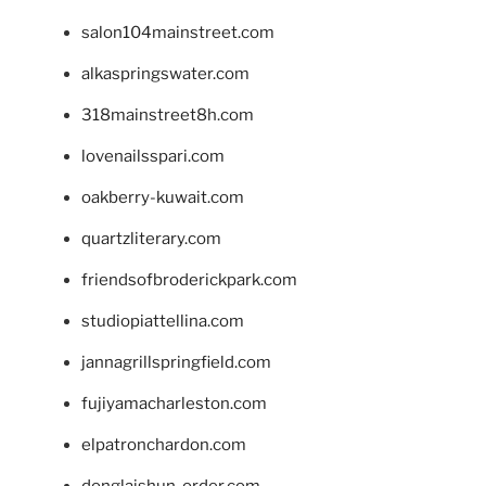
salon104mainstreet.com
alkaspringswater.com
318mainstreet8h.com
lovenailsspari.com
oakberry-kuwait.com
quartzliterary.com
friendsofbroderickpark.com
studiopiattellina.com
jannagrillspringfield.com
fujiyamacharleston.com
elpatronchardon.com
donglaishun-order.com