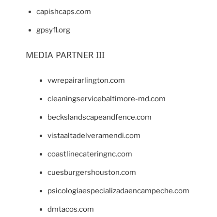
capishcaps.com
gpsyfl.org
MEDIA PARTNER III
vwrepairarlington.com
cleaningservicebaltimore-md.com
beckslandscapeandfence.com
vistaaltadelveramendi.com
coastlinecateringnc.com
cuesburgershouston.com
psicologiaespecializadaencampeche.com
dmtacos.com