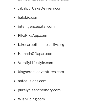
JabalpurCakeDelivery.com
halobjd.com
intelligenceqatar.com
PikaPikaApp.com
takecareofbusinessdfw.org
HamadaOfJapan.com
VersifyLifestyle.com
kingscreekadventures.com
antaeuslabs.com
purelycleanchemdry.com
WishOping.com