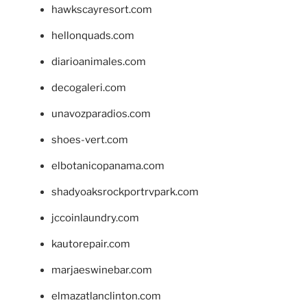
hawkscayresort.com
hellonquads.com
diarioanimales.com
decogaleri.com
unavozparadios.com
shoes-vert.com
elbotanicopanama.com
shadyoaksrockportrvpark.com
jccoinlaundry.com
kautorepair.com
marjaeswinebar.com
elmazatlanclinton.com