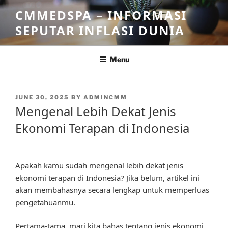
Skip
CMMEDSPA – INFORMASI
to
SEPUTAR INFLASI DUNIA
content
Menu
POSTED
JUNE 30, 2025
BY
ADMINCMM
ON
Mengenal Lebih Dekat Jenis
Ekonomi Terapan di Indonesia
Apakah kamu sudah mengenal lebih dekat jenis
ekonomi terapan di Indonesia? Jika belum, artikel ini
akan membahasnya secara lengkap untuk memperluas
pengetahuanmu.
Pertama-tama, mari kita bahas tentang jenis ekonomi