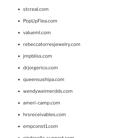
stcreal.com
PopUpFlea.com
valueml.com
rebeccatorresjewelry.com
jmpbliss.com
drjorgerico.com
queensushipa.com
wendyweimerdds.com
ameri-camp.com
hrsreceivables.com
empconst1.com
cinderella-support.com