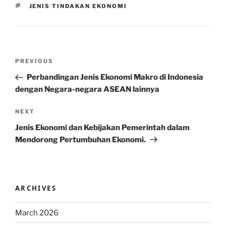
TAGS
JENIS TINDAKAN EKONOMI
Post
Previous
PREVIOUS
navigation
Post
Perbandingan Jenis Ekonomi Makro di Indonesia
dengan Negara-negara ASEAN lainnya
Next
NEXT
Post
Jenis Ekonomi dan Kebijakan Pemerintah dalam
Mendorong Pertumbuhan Ekonomi.
ARCHIVES
March 2026