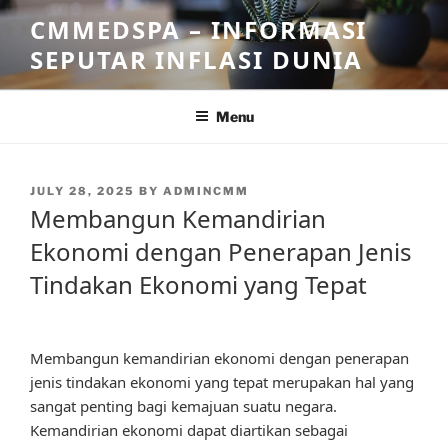
Skip
CMMEDSPA – INFORMASI
to
SEPUTAR INFLASI DUNIA
content
Menu
POSTED
JULY 28, 2025
BY
ADMINCMM
ON
Membangun Kemandirian
Ekonomi dengan Penerapan Jenis
Tindakan Ekonomi yang Tepat
Membangun kemandirian ekonomi dengan penerapan
jenis tindakan ekonomi yang tepat merupakan hal yang
sangat penting bagi kemajuan suatu negara.
Kemandirian ekonomi dapat diartikan sebagai