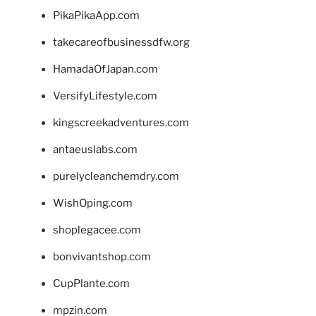
PikaPikaApp.com
takecareofbusinessdfw.org
HamadaOfJapan.com
VersifyLifestyle.com
kingscreekadventures.com
antaeuslabs.com
purelycleanchemdry.com
WishOping.com
shoplegacee.com
bonvivantshop.com
CupPlante.com
mpzin.com