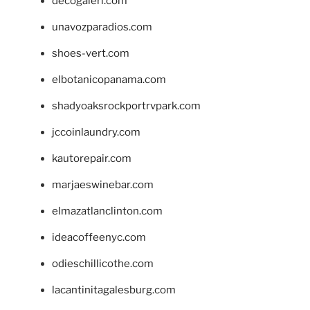
decogaleri.com
unavozparadios.com
shoes-vert.com
elbotanicopanama.com
shadyoaksrockportrvpark.com
jccoinlaundry.com
kautorepair.com
marjaeswinebar.com
elmazatlanclinton.com
ideacoffeenyc.com
odieschillicothe.com
lacantinitagalesburg.com