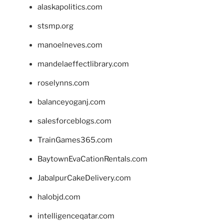
alaskapolitics.com
stsmp.org
manoelneves.com
mandelaeffectlibrary.com
roselynns.com
balanceyoganj.com
salesforceblogs.com
TrainGames365.com
BaytownEvaCationRentals.com
JabalpurCakeDelivery.com
halobjd.com
intelligenceqatar.com