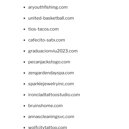
aryouthfishing.com
united-basketball.com
tios-tacos.com
cafecito-satx.com
graduacionviu2023.com
pecanjackstogo.com
zengardendayspa.com
sparklejewelryinc.com
ironcladtattoostudio.com
bruinshome.com
annascleaningsvc.com
wolfcitytattoo.com