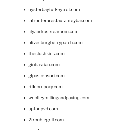
oysterbayturkeytrot.com
lafronterarestauranteybar.com
lilyandrosetearoom.com
olivesburgberrypatch.com
theslushkids.com
giobastian.com
glpascensori.com
rifloorepoxy.com
woolleymillingandpaving.com
uptonpvd.com
2troublegrill.com