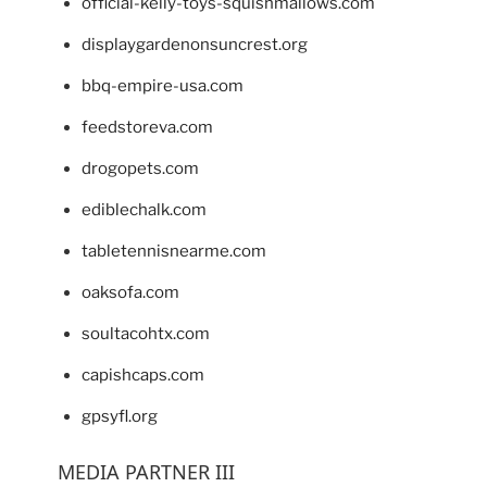
official-kelly-toys-squishmallows.com
displaygardenonsuncrest.org
bbq-empire-usa.com
feedstoreva.com
drogopets.com
ediblechalk.com
tabletennisnearme.com
oaksofa.com
soultacohtx.com
capishcaps.com
gpsyfl.org
MEDIA PARTNER III