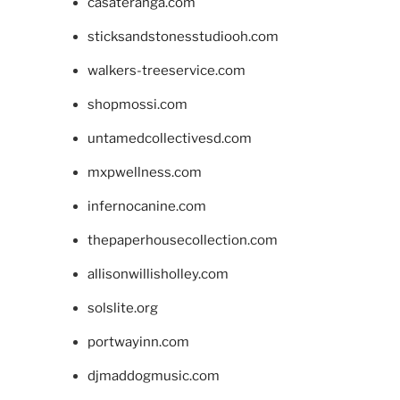
casateranga.com
sticksandstonesstudiooh.com
walkers-treeservice.com
shopmossi.com
untamedcollectivesd.com
mxpwellness.com
infernocanine.com
thepaperhousecollection.com
allisonwillisholley.com
solslite.org
portwayinn.com
djmaddogmusic.com