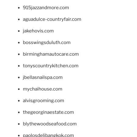
915jazzandmore.com
aguadulce-countryfair.com
jakehovis.com
bosswingsduluth.com
birminghamautocare.com
tonyscountrykitchen.com
jbellasnailspa.com
mychaihouse.com
alvisgrooming.com
thegeorginaestate.com
blythewoodseafood.com
paolosdelibangkok.com