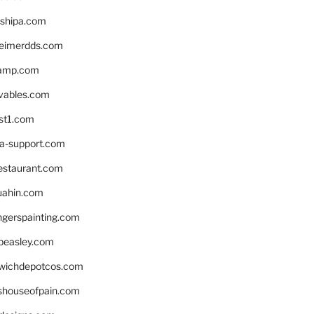
shipa.com
eimerdds.com
camp.com
ivables.com
st1.com
la-support.com
estaurant.com
uahin.com
erspainting.com
beasley.com
wichdepotcos.com
eshouseofpain.com