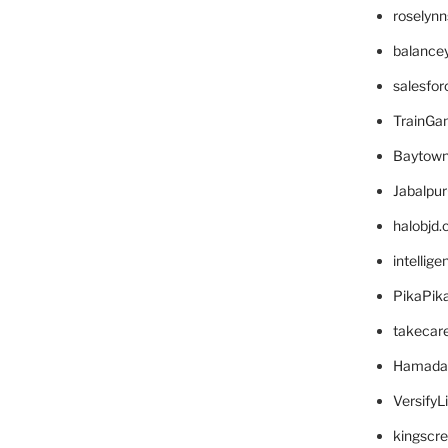
roselyn
balance
salesfo
TrainG
Baytown
Jabalpu
halobjd
intellig
PikaPik
takecar
Hamada
VersifyL
kingscr