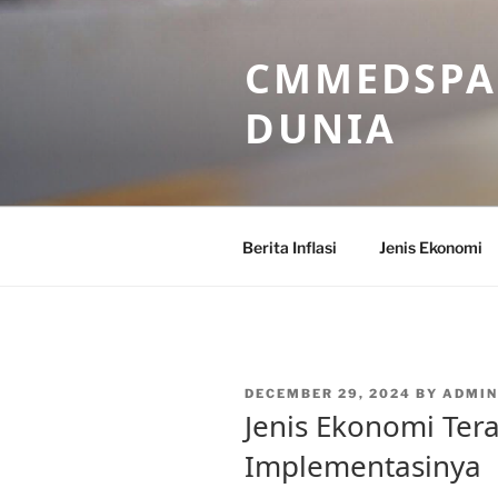
Skip
to
CMMEDSPA 
content
DUNIA
Berita Inflasi
Jenis Ekonomi
POSTED
DECEMBER 29, 2024
BY
ADMI
ON
Jenis Ekonomi Ter
Implementasinya