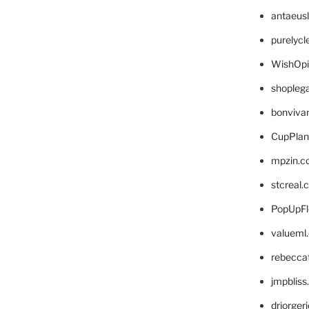
antaeus
purelyc
WishOp
shopleg
bonviva
CupPlan
mpzin.c
stcreal.
PopUpFl
valueml
rebecca
jmpblis
drjorger