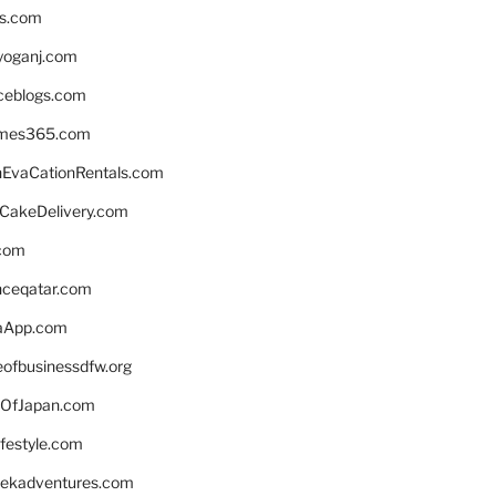
ns.com
yoganj.com
rceblogs.com
ames365.com
EvaCationRentals.com
rCakeDelivery.com
.com
enceqatar.com
aApp.com
eofbusinessdfw.org
OfJapan.com
ifestyle.com
eekadventures.com