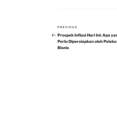
Post
Previous
PREVIOUS
navigation
Post
Prospek Inflasi Hari Ini: Apa ya
Perlu Dipersiapkan oleh Pelaku
Bisnis