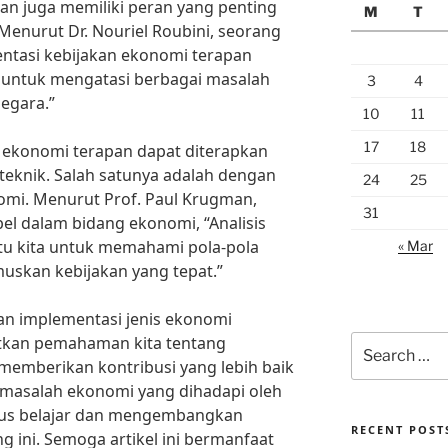
apan juga memiliki peran yang penting
M
T
Menurut Dr. Nouriel Roubini, seorang
tasi kebijakan ekonomi terapan
untuk mengatasi berbagai masalah
3
4
egara.”
10
11
17
18
 ekonomi terapan dapat diterapkan
teknik. Salah satunya adalah dengan
24
25
omi. Menurut Prof. Paul Krugman,
31
l dalam bidang ekonomi, “Analisis
u kita untuk memahami pola-pola
« Mar
skan kebijakan yang tepat.”
 implementasi jenis ekonomi
atkan pemahaman kita tentang
Search
for:
memberikan kontribusi yang lebih baik
asalah ekonomi yang dihadapi oleh
terus belajar dan mengembangkan
RECENT POST
 ini. Semoga artikel ini bermanfaat