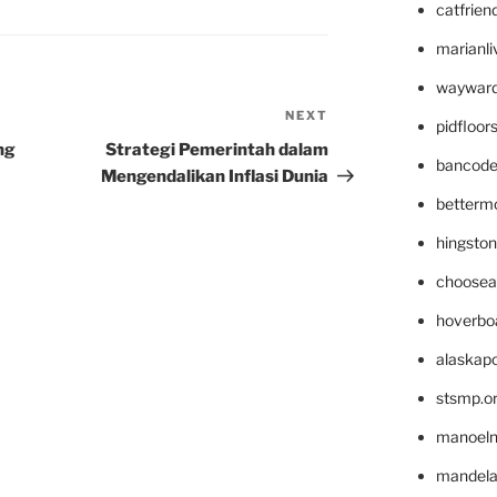
catfrien
marianli
wayward
NEXT
Next
pidfloo
Post
ng
Strategi Pemerintah dalam
bancode
Mengendalikan Inflasi Dunia
betterm
hingsto
choosea
hoverbo
alaskapo
stsmp.o
manoel
mandelae