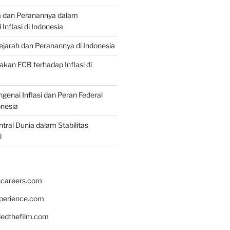
a dan Peranannya dalam
nflasi di Indonesia
Sejarah dan Peranannya di Indonesia
akan ECB terhadap Inflasi di
genai Inflasi dan Peran Federal
onesia
tral Dunia dalam Stabilitas
l
hcareers.com
xperience.com
edthefilm.com