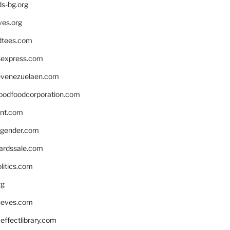
ds-bg.org
ves.org
tees.com
rsexpress.com
venezuelaen.com
oodfoodcorporation.com
nnt.com
gender.com
ardssale.com
litics.com
rg
neves.com
ffectlibrary.com