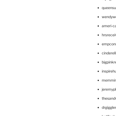
queensu
wendyw
ameri-
hrsrece
empcon
cinderel
bigpinkr
inspireh
memming
jeremyp
thesand
drgiggl