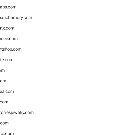
labs.com
leanchemdry.com
ing.com
acee.com
ntshop.com
te.com
om
com
ea.com
.com
torresjewelry.com
s.com
ico.com