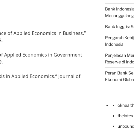
Bank Indonesi
Menanggulangi I
Bank Inggris: 
ce of Applied Economics in Business.”
Pengaruh Kebij
8.
Indonesia
e of Applied Economics in Government
Penjelasan Men
9.
Reserve di Ind
Peran Bank Sen
is in Applied Economics.” Journal of
Ekonomi Globa
okhealt
theinte
unbound