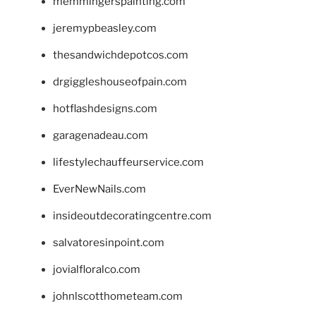
memmingerspainting.com
jeremypbeasley.com
thesandwichdepotcos.com
drgiggleshouseofpain.com
hotflashdesigns.com
garagenadeau.com
lifestylechauffeurservice.com
EverNewNails.com
insideoutdecoratingcentre.com
salvatoresinpoint.com
jovialfloralco.com
johnlscotthometeam.com