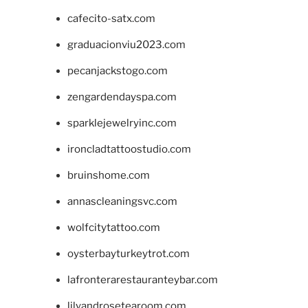
cafecito-satx.com
graduacionviu2023.com
pecanjackstogo.com
zengardendayspa.com
sparklejewelryinc.com
ironcladtattoostudio.com
bruinshome.com
annascleaningsvc.com
wolfcitytattoo.com
oysterbayturkeytrot.com
lafronterarestauranteybar.com
lilyandrosetearoom.com