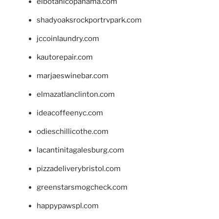
elbotanicopanama.com
shadyoaksrockportrvpark.com
jccoinlaundry.com
kautorepair.com
marjaeswinebar.com
elmazatlanclinton.com
ideacoffeenyc.com
odieschillicothe.com
lacantinitagalesburg.com
pizzadeliverybristol.com
greenstarsmogcheck.com
happypawspl.com