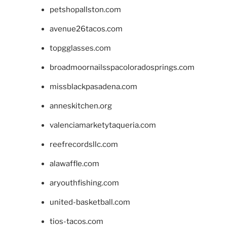
petshopallston.com
avenue26tacos.com
topgglasses.com
broadmoornailsspacoloradosprings.com
missblackpasadena.com
anneskitchen.org
valenciamarketytaqueria.com
reefrecordsllc.com
alawaffle.com
aryouthfishing.com
united-basketball.com
tios-tacos.com