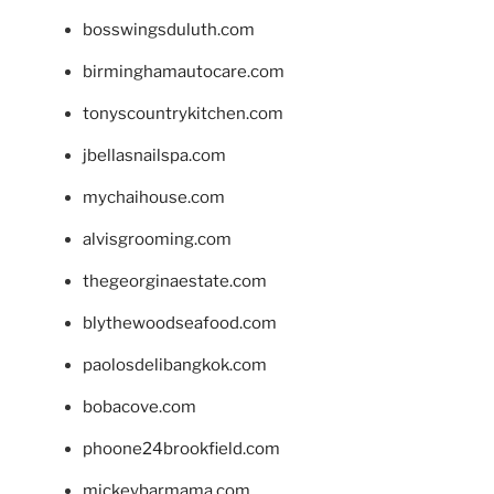
bosswingsduluth.com
birminghamautocare.com
tonyscountrykitchen.com
jbellasnailspa.com
mychaihouse.com
alvisgrooming.com
thegeorginaestate.com
blythewoodseafood.com
paolosdelibangkok.com
bobacove.com
phoone24brookfield.com
mickeybarmama.com