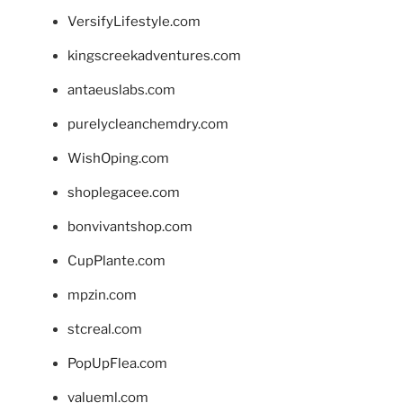
VersifyLifestyle.com
kingscreekadventures.com
antaeuslabs.com
purelycleanchemdry.com
WishOping.com
shoplegacee.com
bonvivantshop.com
CupPlante.com
mpzin.com
stcreal.com
PopUpFlea.com
valueml.com