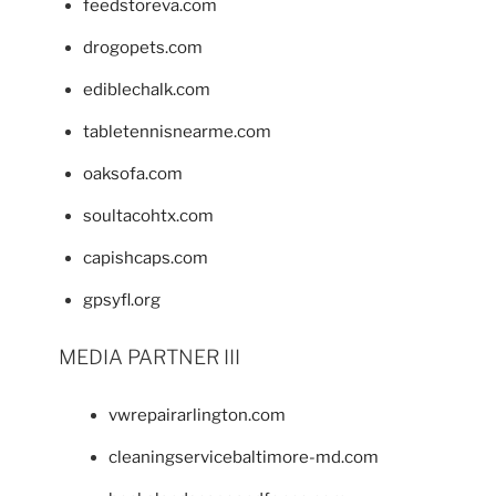
feedstoreva.com
drogopets.com
ediblechalk.com
tabletennisnearme.com
oaksofa.com
soultacohtx.com
capishcaps.com
gpsyfl.org
MEDIA PARTNER III
vwrepairarlington.com
cleaningservicebaltimore-md.com