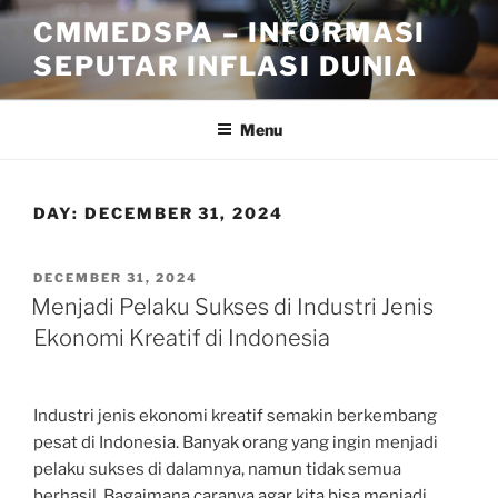
Skip
CMMEDSPA – INFORMASI
to
SEPUTAR INFLASI DUNIA
content
Menu
DAY:
DECEMBER 31, 2024
POSTED
DECEMBER 31, 2024
ON
Menjadi Pelaku Sukses di Industri Jenis
Ekonomi Kreatif di Indonesia
Industri jenis ekonomi kreatif semakin berkembang
pesat di Indonesia. Banyak orang yang ingin menjadi
pelaku sukses di dalamnya, namun tidak semua
berhasil. Bagaimana caranya agar kita bisa menjadi