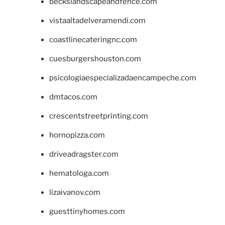
beckslandscapeandfence.com
vistaaltadelveramendi.com
coastlinecateringnc.com
cuesburgershouston.com
psicologiaespecializadaencampeche.com
dmtacos.com
crescentstreetprinting.com
hornopizza.com
driveadragster.com
hematologa.com
lizaivanov.com
guesttinyhomes.com