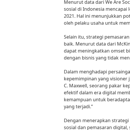
Menurut data dari We Are Soc
sosial di Indonesia mencapai 
2021. Hal ini menunjukkan po
oleh pelaku usaha untuk mem
Selain itu, strategi pemasaran
baik. Menurut data dari McKin
dapat meningkatkan omset bisn
dengan bisnis yang tidak meng
Dalam menghadapi persaingan
kepemimpinan yang visioner 
C. Maxwell, seorang pakar k
efektif dalam era digital mem
kemampuan untuk beradaptas
yang terjadi.”
Dengan menerapkan strategi
sosial dan pemasaran digital