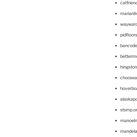
catfrien
marianli
wayward
pidfloo
bancode
betterm
hingsto
choosea
hoverbo
alaskapo
stsmp.o
manoel
mandelae