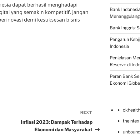
onesia dapat berhasil menghadapi
Bank Indonesi
ital yang semakin kompetitif. Jangan
Menanggulangi I
berinovasi demi kesuksesan bisnis
Bank Inggris: 
Pengaruh Kebij
Indonesia
Penjelasan Men
Reserve di Ind
Peran Bank Sen
Ekonomi Globa
okhealt
NEXT
Next
Post
theinte
Inflasi 2023: Dampak Terhadap
Ekonomi dan Masyarakat
unbound