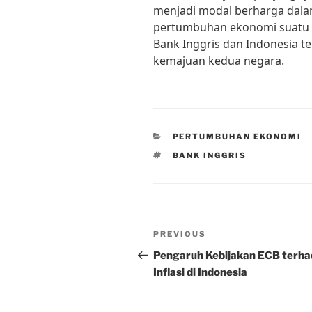
menjadi modal berharga dala
pertumbuhan ekonomi suatu 
Bank Inggris dan Indonesia t
kemajuan kedua negara.
CATEGORIES
PERTUMBUHAN EKONOMI
TAGS
BANK INGGRIS
Post
Previous
PREVIOUS
navigation
Post
Pengaruh Kebijakan ECB terh
Inflasi di Indonesia