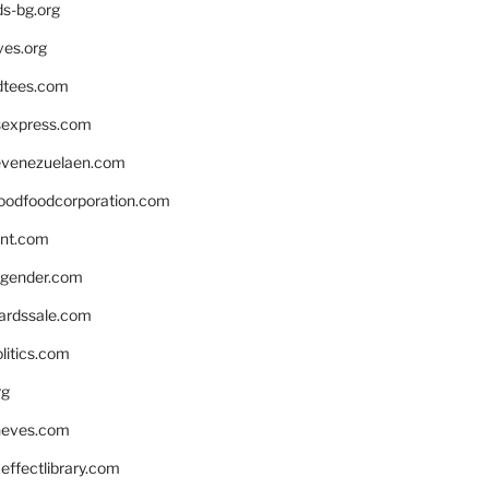
ds-bg.org
ves.org
tees.com
rsexpress.com
venezuelaen.com
oodfoodcorporation.com
nnt.com
gender.com
ardssale.com
litics.com
rg
neves.com
ffectlibrary.com