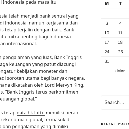
Indonesia pada masa itu.
M
T
sia telah menjadi bank sentral yang
di Indonesia, namun kerjasama dan
3
4
 tetap terjalin dengan baik. Bank
10
11
atu mitra penting bagi Indonesia
17
18
n internasional.
24
25
 pengalaman yang luas, Bank Inggris
31
baga keuangan yang patut diacungi
ngatur kebijakan moneter dan
« Mar
jadi sorotan utama bagi banyak negara,
ana dikatakan oleh Lord Mervyn King,
s, “Bank Inggris terus berkomitmen
keuangan global.”
Search
for:
is tetap
data hk lotto
memiliki peran
erekonomian global, termasuk di
RECENT POST
a dan pengalaman yang dimiliki