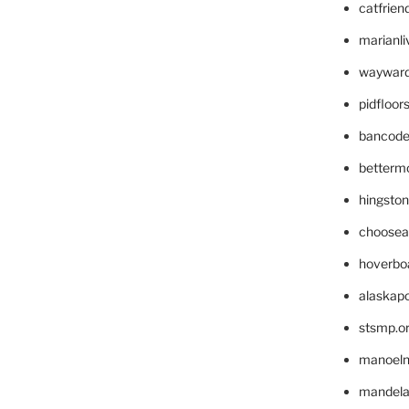
catfrien
marianli
wayward
pidfloo
bancode
betterm
hingsto
choosea
hoverbo
alaskapo
stsmp.o
manoel
mandelae