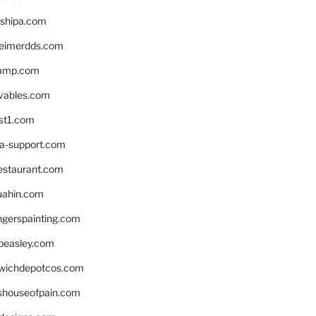
shipa.com
eimerdds.com
camp.com
ivables.com
st1.com
la-support.com
estaurant.com
uahin.com
erspainting.com
beasley.com
wichdepotcos.com
eshouseofpain.com