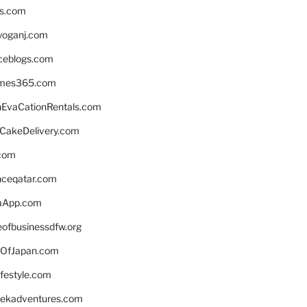
ns.com
yoganj.com
rceblogs.com
ames365.com
EvaCationRentals.com
rCakeDelivery.com
.com
enceqatar.com
aApp.com
eofbusinessdfw.org
OfJapan.com
ifestyle.com
eekadventures.com