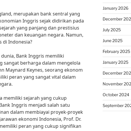
January 2026
ngland, merupakan bank sentral yang
December 20
onomian Inggris sejak didirikan pada
 sejarah yang panjang dan prestisius
July 2025
oneter dan keuangan negara. Namun,
June 2025
 di Indonesia?
February 2025
 dunia, Bank Inggris memiliki
January 2025
g sangat berharga dalam mengelola
ohn Maynard Keynes, seorang ekonom
December 20
iki peran yang sangat vital dalam
egara.
November 20
October 2024
ga memiliki sejarah yang cukup
Bank Inggris menjadi salah satu
September 20
nan dalam membiayai proyek-proyek
ejarawan ekonomi Indonesia, Prof. Dr.
memiliki peran yang cukup signifikan