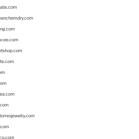
labs.com
leanchemdry.com
ing.com
acee.com
ntshop.com
te.com
om
com
ea.com
.com
torresjewelry.com
s.com
ico.com