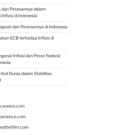
a dan Peranannya dalam
nflasi di Indonesia
Sejarah dan Peranannya di Indonesia
akan ECB terhadap Inflasi di
genai Inflasi dan Peran Federal
onesia
tral Dunia dalam Stabilitas
l
hcareers.com
xperience.com
edthefilm.com