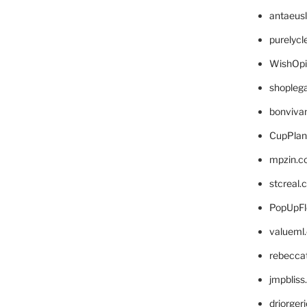
antaeus
purelyc
WishOp
shopleg
bonviva
CupPlan
mpzin.c
stcreal.
PopUpFl
valueml
rebecca
jmpblis
drjorger