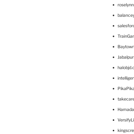
roselyn
balance
salesfo
TrainG
Baytown
Jabalpu
halobjd
intellig
PikaPik
takecar
Hamada
VersifyL
kingscr