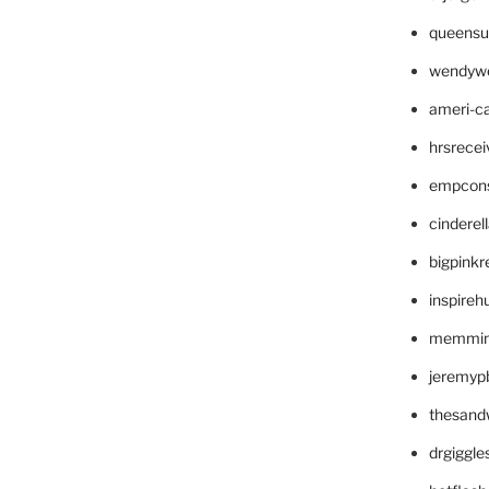
queensu
wendyw
ameri-
hrsrece
empcon
cinderel
bigpinkr
inspireh
memming
jeremyp
thesand
drgiggl