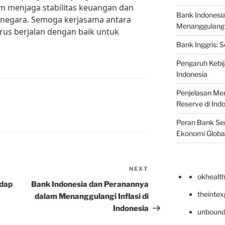
m menjaga stabilitas keuangan dan
Bank Indonesi
negara. Semoga kerjasama antara
Menanggulangi I
erus berjalan dengan baik untuk
Bank Inggris: 
Pengaruh Kebij
Indonesia
Penjelasan Men
Reserve di Ind
Peran Bank Sen
Ekonomi Globa
NEXT
Next
okhealt
Post
adap
Bank Indonesia dan Peranannya
theinte
dalam Menanggulangi Inflasi di
Indonesia
unbound