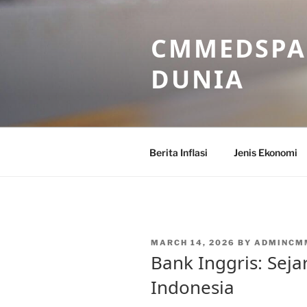
Skip
to
CMMEDSPA 
content
DUNIA
Berita Inflasi
Jenis Ekonomi
POSTED
MARCH 14, 2026
BY
ADMINCM
ON
Bank Inggris: Sej
Indonesia