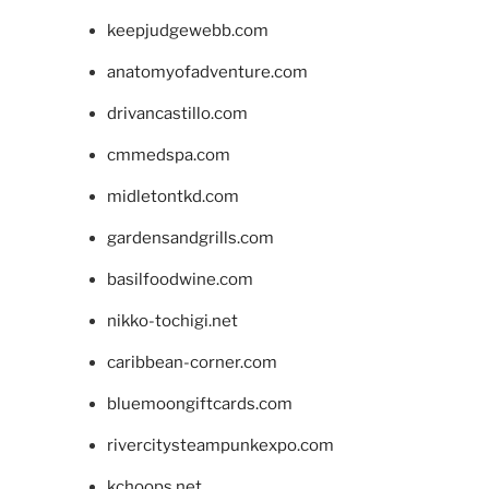
keepjudgewebb.com
anatomyofadventure.com
drivancastillo.com
cmmedspa.com
midletontkd.com
gardensandgrills.com
basilfoodwine.com
nikko-tochigi.net
caribbean-corner.com
bluemoongiftcards.com
rivercitysteampunkexpo.com
kchoops.net