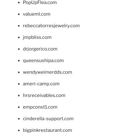
PopUpFlea.com
valueml.com
rebeccatorresjewelry.com
jmpbliss.com
drjorgerico.com
queensushipa.com
wendyweimerdds.com
ameri-camp.com
hrsreceivables.com
empconst1.com
cinderella-support.com
bigpinkrestaurant.com