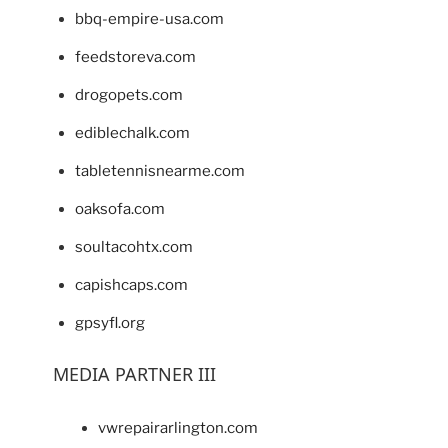
bbq-empire-usa.com
feedstoreva.com
drogopets.com
ediblechalk.com
tabletennisnearme.com
oaksofa.com
soultacohtx.com
capishcaps.com
gpsyfl.org
MEDIA PARTNER III
vwrepairarlington.com