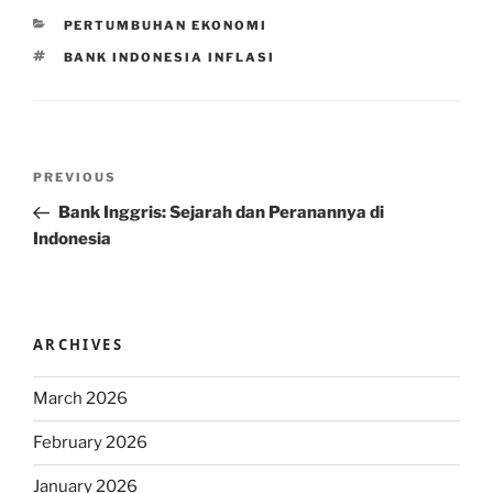
CATEGORIES
PERTUMBUHAN EKONOMI
TAGS
BANK INDONESIA INFLASI
Post
Previous
PREVIOUS
navigation
Post
Bank Inggris: Sejarah dan Peranannya di
Indonesia
ARCHIVES
March 2026
February 2026
January 2026