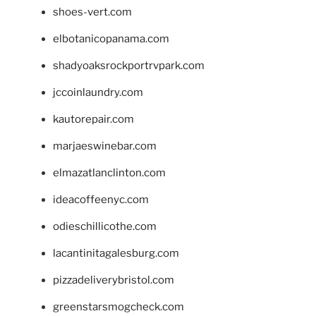
shoes-vert.com
elbotanicopanama.com
shadyoaksrockportrvpark.com
jccoinlaundry.com
kautorepair.com
marjaeswinebar.com
elmazatlanclinton.com
ideacoffeenyc.com
odieschillicothe.com
lacantinitagalesburg.com
pizzadeliverybristol.com
greenstarsmogcheck.com