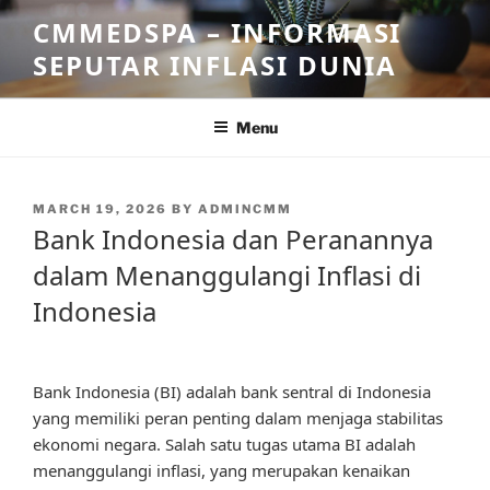
Skip
CMMEDSPA – INFORMASI
to
SEPUTAR INFLASI DUNIA
content
Menu
POSTED
MARCH 19, 2026
BY
ADMINCMM
ON
Bank Indonesia dan Peranannya
dalam Menanggulangi Inflasi di
Indonesia
Bank Indonesia (BI) adalah bank sentral di Indonesia
yang memiliki peran penting dalam menjaga stabilitas
ekonomi negara. Salah satu tugas utama BI adalah
menanggulangi inflasi, yang merupakan kenaikan