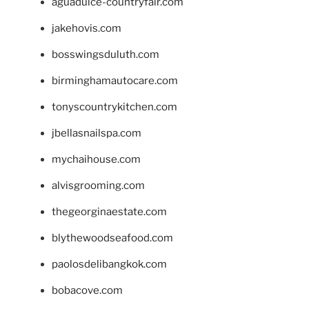
aguadulce-countryfair.com
jakehovis.com
bosswingsduluth.com
birminghamautocare.com
tonyscountrykitchen.com
jbellasnailspa.com
mychaihouse.com
alvisgrooming.com
thegeorginaestate.com
blythewoodseafood.com
paolosdelibangkok.com
bobacove.com