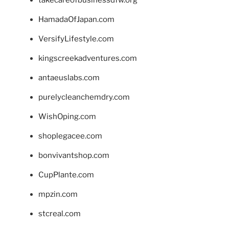
takecareofbusinessdfw.org
HamadaOfJapan.com
VersifyLifestyle.com
kingscreekadventures.com
antaeuslabs.com
purelycleanchemdry.com
WishOping.com
shoplegacee.com
bonvivantshop.com
CupPlante.com
mpzin.com
stcreal.com