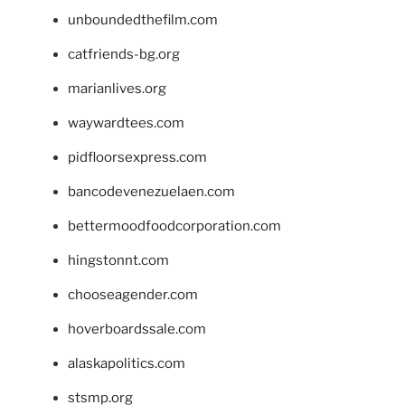
unboundedthefilm.com
catfriends-bg.org
marianlives.org
waywardtees.com
pidfloorsexpress.com
bancodevenezuelaen.com
bettermoodfoodcorporation.com
hingstonnt.com
chooseagender.com
hoverboardssale.com
alaskapolitics.com
stsmp.org