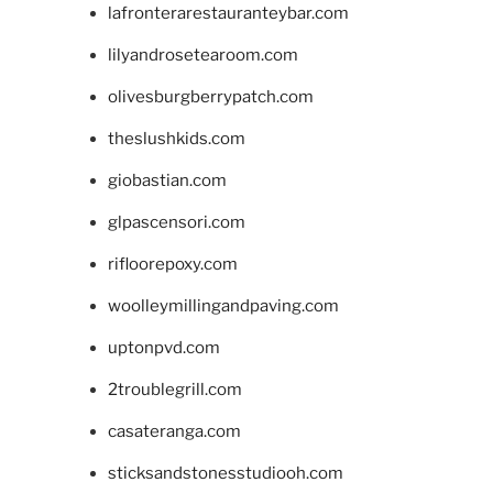
lafronterarestauranteybar.com
lilyandrosetearoom.com
olivesburgberrypatch.com
theslushkids.com
giobastian.com
glpascensori.com
rifloorepoxy.com
woolleymillingandpaving.com
uptonpvd.com
2troublegrill.com
casateranga.com
sticksandstonesstudiooh.com