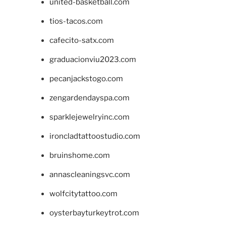
united-basketball.com
tios-tacos.com
cafecito-satx.com
graduacionviu2023.com
pecanjackstogo.com
zengardendayspa.com
sparklejewelryinc.com
ironcladtattoostudio.com
bruinshome.com
annascleaningsvc.com
wolfcitytattoo.com
oysterbayturkeytrot.com