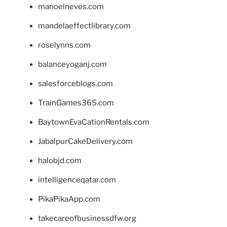
manoelneves.com
mandelaeffectlibrary.com
roselynns.com
balanceyoganj.com
salesforceblogs.com
TrainGames365.com
BaytownEvaCationRentals.com
JabalpurCakeDelivery.com
halobjd.com
intelligenceqatar.com
PikaPikaApp.com
takecareofbusinessdfw.org