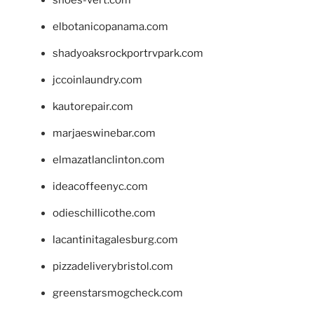
shoes-vert.com
elbotanicopanama.com
shadyoaksrockportrvpark.com
jccoinlaundry.com
kautorepair.com
marjaeswinebar.com
elmazatlanclinton.com
ideacoffeenyc.com
odieschillicothe.com
lacantinitagalesburg.com
pizzadeliverybristol.com
greenstarsmogcheck.com