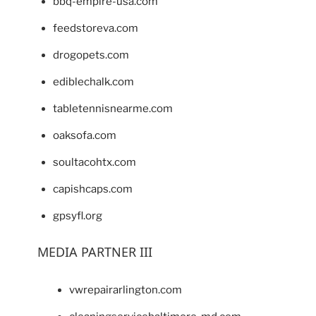
bbq-empire-usa.com
feedstoreva.com
drogopets.com
ediblechalk.com
tabletennisnearme.com
oaksofa.com
soultacohtx.com
capishcaps.com
gpsyfl.org
MEDIA PARTNER III
vwrepairarlington.com