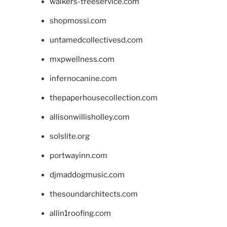
walkers-treeservice.com
shopmossi.com
untamedcollectivesd.com
mxpwellness.com
infernocanine.com
thepaperhousecollection.com
allisonwillisholley.com
solslite.org
portwayinn.com
djmaddogmusic.com
thesoundarchitects.com
allin1roofing.com