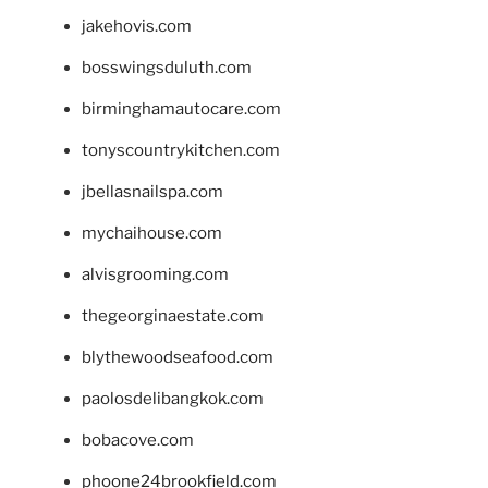
jakehovis.com
bosswingsduluth.com
birminghamautocare.com
tonyscountrykitchen.com
jbellasnailspa.com
mychaihouse.com
alvisgrooming.com
thegeorginaestate.com
blythewoodseafood.com
paolosdelibangkok.com
bobacove.com
phoone24brookfield.com