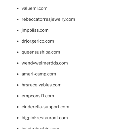
valueml.com
rebeccatorresjewelry.com
jmpbliss.com
drjorgerico.com
queensushipa.com
wendyweimerdds.com
ameri-camp.com
hrsreceivables.com
empconst1.com
cinderella-support.com
bigpinkrestaurant.com
inspirehuahin.com