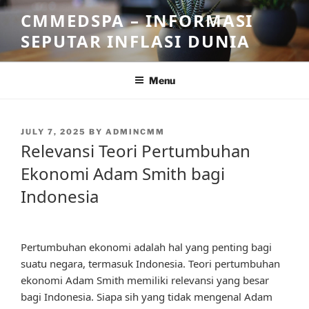
Skip
CMMEDSPA – INFORMASI
to
SEPUTAR INFLASI DUNIA
content
Menu
POSTED
JULY 7, 2025
BY
ADMINCMM
ON
Relevansi Teori Pertumbuhan
Ekonomi Adam Smith bagi
Indonesia
Pertumbuhan ekonomi adalah hal yang penting bagi
suatu negara, termasuk Indonesia. Teori pertumbuhan
ekonomi Adam Smith memiliki relevansi yang besar
bagi Indonesia. Siapa sih yang tidak mengenal Adam