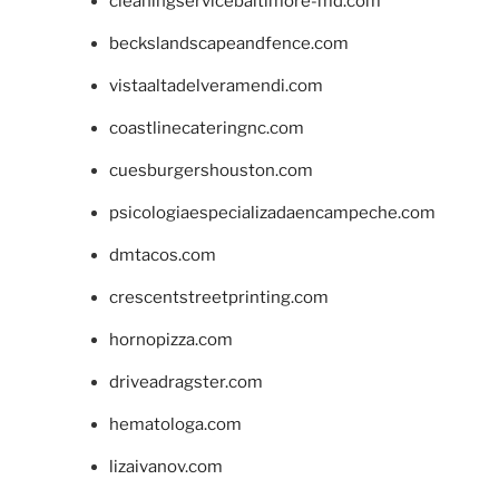
cleaningservicebaltimore-md.com
beckslandscapeandfence.com
vistaaltadelveramendi.com
coastlinecateringnc.com
cuesburgershouston.com
psicologiaespecializadaencampeche.com
dmtacos.com
crescentstreetprinting.com
hornopizza.com
driveadragster.com
hematologa.com
lizaivanov.com