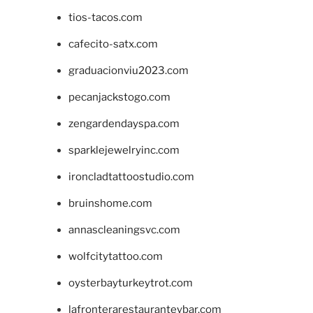
tios-tacos.com
cafecito-satx.com
graduacionviu2023.com
pecanjackstogo.com
zengardendayspa.com
sparklejewelryinc.com
ironcladtattoostudio.com
bruinshome.com
annascleaningsvc.com
wolfcitytattoo.com
oysterbayturkeytrot.com
lafronterarestauranteybar.com