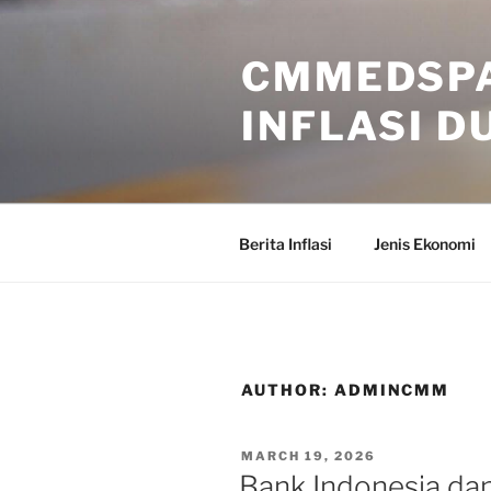
Skip
to
CMMEDSPA
content
INFLASI D
Berita Inflasi
Jenis Ekonomi
AUTHOR:
ADMINCMM
POSTED
MARCH 19, 2026
ON
Bank Indonesia da