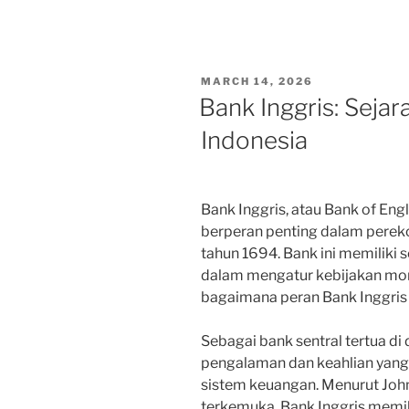
POSTED
MARCH 14, 2026
ON
Bank Inggris: Seja
Indonesia
Bank Inggris, atau Bank of En
berperan penting dalam pereko
tahun 1694. Bank ini memiliki 
dalam mengatur kebijakan mo
bagaimana peran Bank Inggris 
Sebagai bank sentral tertua di 
pengalaman dan keahlian yang
sistem keuangan. Menurut Jo
terkemuka, Bank Inggris memili