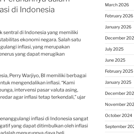
March 2026
asi di Indonesia
February 2026
January 2026
k sentral di Indonesia yang memiliki
December 20
tabilitas ekonomi negara. Salah satu
ulangi inflasi, yang merupakan
July 2025
menerus yang dapat merugikan
June 2025
February 2025
ia, Perry Warjiyo, BI memiliki berbagai
January 2025
ntuk mengendalikan inflasi. “Kami
nga, intervensi pasar valuta asing,
December 20
dar agar inflasi tetap terkendali,” ujar
November 20
October 2024
nanggulangi inflasi di Indonesia sangat
tif yang dapat ditimbulkan oleh inflasi
September 20
a adalah menurunnya daya beli