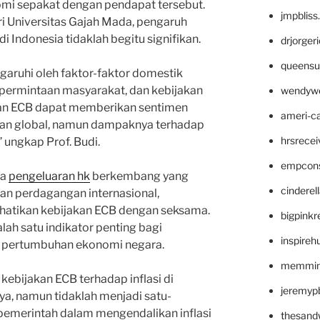
omi sepakat dengan pendapat tersebut.
jmpblis
ri Universitas Gajah Mada, pengaruh
di Indonesia tidaklah begitu signifikan.
drjorger
queensu
engaruhi oleh faktor-faktor domestik
, permintaan masyarakat, dan kebijakan
wendyw
kan ECB dapat memberikan sentimen
ameri-
gan global, namun dampaknya terhadap
hrsrece
,” ungkap Prof. Budi.
empcon
ra
pengeluaran hk
berkembang yang
cinderel
an perdagangan internasional,
hatikan kebijakan ECB dengan seksama.
bigpinkr
ah satu indikator penting bagi
inspireh
n pertumbuhan ekonomi negara.
memming
ebijakan ECB terhadap inflasi di
jeremyp
a, namun tidaklah menjadi satu-
 pemerintah dalam mengendalikan inflasi
thesand