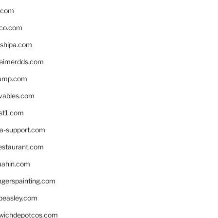
s.com
ico.com
shipa.com
eimerdds.com
camp.com
ivables.com
st1.com
la-support.com
estaurant.com
uahin.com
erspainting.com
beasley.com
wichdepotcos.com