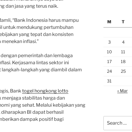
 dan jasa yang terus naik.
Ramli, “Bank Indonesia harus mampu
M
T
abil untuk mendukung pertumbuhan
ebijakan yang tepat dan konsisten
 menekan inflasi.”
3
4
10
11
ama dengan pemerintah dan lembaga
17
18
lasi. Kerjasama lintas sektor ini
 langkah-langkah yang diambil dalam
24
25
31
« Mar
egis, Bank
togel hongkong lotto
 menjaga stabilitas harga dan
i yang sehat. Melalui kebijakan yang
 diharapkan BI dapat berhasil
Search
mberikan dampak positif bagi
for: