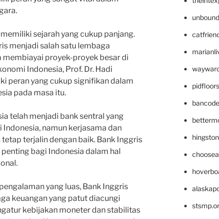
theinte
gara.
unbound
a memiliki sejarah yang cukup panjang.
catfrien
ris menjadi salah satu lembaga
marianli
 membiayai proyek-proyek besar di
wayward
konomi Indonesia, Prof. Dr. Hadi
ki peran yang cukup signifikan dalam
pidfloo
ia pada masa itu.
bancode
ia telah menjadi bank sentral yang
betterm
i Indonesia, namun kerjasama dan
hingsto
etap terjalin dengan baik. Bank Inggris
 penting bagi Indonesia dalam hal
choosea
onal.
hoverbo
pengalaman yang luas, Bank Inggris
alaskapo
aga keuangan yang patut diacungi
stsmp.o
atur kebijakan moneter dan stabilitas