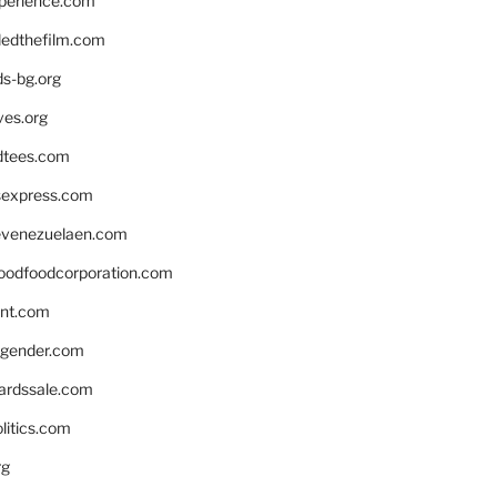
xperience.com
edthefilm.com
ds-bg.org
ves.org
tees.com
rsexpress.com
venezuelaen.com
oodfoodcorporation.com
nnt.com
gender.com
ardssale.com
litics.com
rg