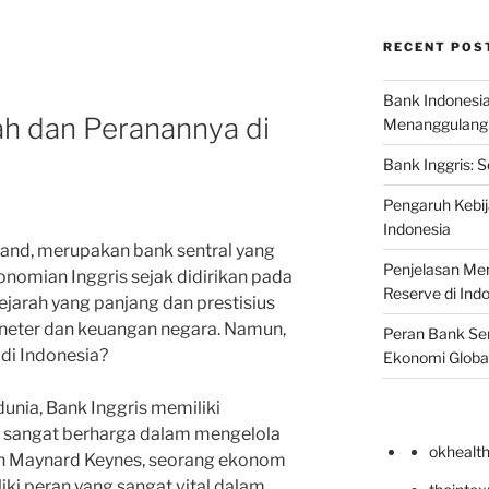
RECENT POS
Bank Indonesi
rah dan Peranannya di
Menanggulangi I
Bank Inggris: 
Pengaruh Kebij
Indonesia
gland, merupakan bank sentral yang
Penjelasan Men
nomian Inggris sejak didirikan pada
Reserve di Ind
sejarah yang panjang dan prestisius
neter dan keuangan negara. Namun,
Peran Bank Sen
di Indonesia?
Ekonomi Globa
dunia, Bank Inggris memiliki
 sangat berharga dalam mengelola
okhealt
hn Maynard Keynes, seorang ekonom
ki peran yang sangat vital dalam