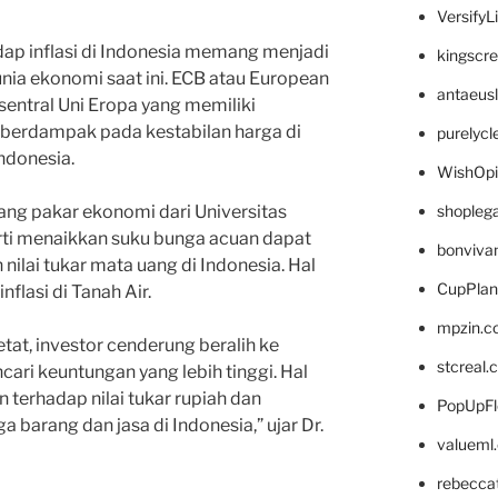
VersifyL
ap inflasi di Indonesia memang menjadi
kingscr
ia ekonomi saat ini. ECB atau European
antaeus
entral Uni Eropa yang memiliki
 berdampak pada kestabilan harga di
purelyc
ndonesia.
WishOp
shopleg
rang pakar ekonomi dari Universitas
rti menaikkan suku bunga acuan dapat
bonviva
ilai tukar mata uang di Indonesia. Hal
CupPlan
flasi di Tanah Air.
mpzin.c
tat, investor cenderung beralih ke
stcreal.
ari keuntungan yang lebih tinggi. Hal
terhadap nilai tukar rupiah dan
PopUpFl
 barang dan jasa di Indonesia,” ujar Dr.
valueml
rebecca