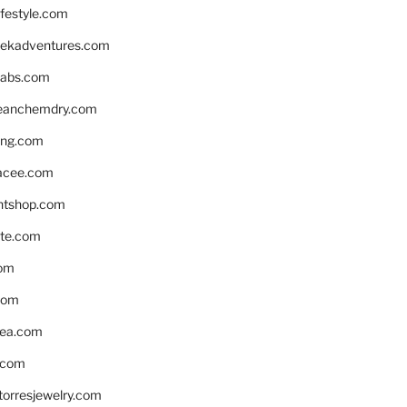
ifestyle.com
eekadventures.com
labs.com
leanchemdry.com
ing.com
acee.com
ntshop.com
te.com
om
com
ea.com
.com
torresjewelry.com