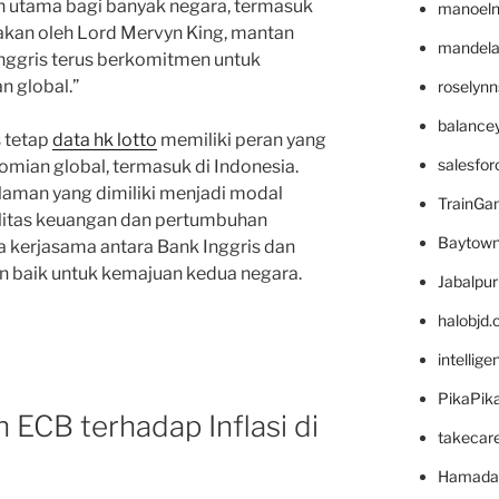
n utama bagi banyak negara, termasuk
manoel
akan oleh Lord Mervyn King, mantan
mandelae
Inggris terus berkomitmen untuk
n global.”
roselyn
balance
 tetap
data hk lotto
memiliki peran yang
salesfo
mian global, termasuk di Indonesia.
laman yang dimiliki menjadi modal
TrainG
litas keuangan dan pertumbuhan
Baytown
 kerjasama antara Bank Inggris dan
an baik untuk kemajuan kedua negara.
Jabalpu
halobjd
intellig
PikaPik
 ECB terhadap Inflasi di
takecar
Hamada