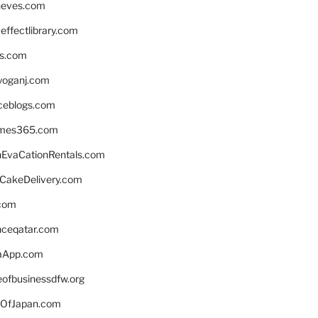
neves.com
ffectlibrary.com
ns.com
yoganj.com
rceblogs.com
ames365.com
EvaCationRentals.com
rCakeDelivery.com
.com
enceqatar.com
aApp.com
eofbusinessdfw.org
OfJapan.com