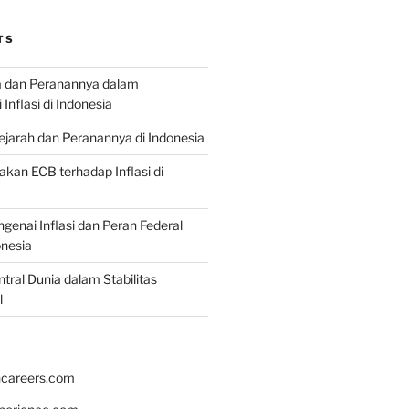
TS
a dan Peranannya dalam
nflasi di Indonesia
Sejarah dan Peranannya di Indonesia
akan ECB terhadap Inflasi di
genai Inflasi dan Peran Federal
onesia
tral Dunia dalam Stabilitas
l
hcareers.com