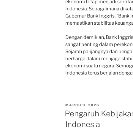
ekonomi tetap menjadi sorota
Indonesia. Sebagaimana dikat
Gubernur Bank Inggris, “Bank 
memastikan stabilitas keuanga
Dengan demikian, Bank Inggris
sangat penting dalam perekono
Sejarah panjangnya dan penga
berharga dalam menjaga stabi
ekonomi suatu negara. Semoga
Indonesia terus berjalan deng
POSTED
MARCH 9, 2026
ON
Pengaruh Kebijakan
Indonesia