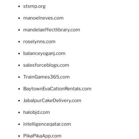
stsmp.org
manoelneves.com
mandelaeffectlibrary.com
roselynns.com
balanceyoganj.com
salesforceblogs.com
TrainGames365.com
BaytownEvaCationRentals.com
JabalpurCakeDelivery.com
halobjd.com
intelligenceqatar.com
PikaPikaApp.com