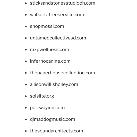
sticksandstonesstudiooh.com
walkers-treeservice.com
shopmossi.com
untamedcollectivesd.com
mxpwellness.com
infernocanine.com
thepaperhousecollection.com
allisonwillisholley.com
solslite.org
portwayinn.com
djmaddogmusic.com
thesoundarchitects.com