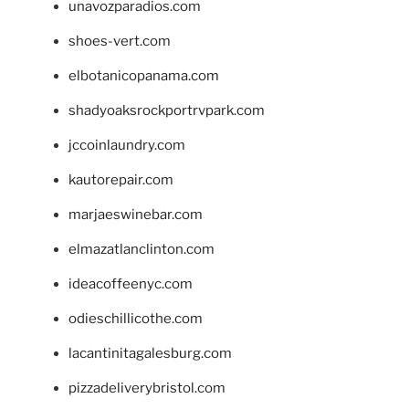
unavozparadios.com
shoes-vert.com
elbotanicopanama.com
shadyoaksrockportrvpark.com
jccoinlaundry.com
kautorepair.com
marjaeswinebar.com
elmazatlanclinton.com
ideacoffeenyc.com
odieschillicothe.com
lacantinitagalesburg.com
pizzadeliverybristol.com