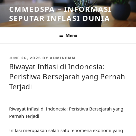
Skip
CMMEDSPA – INFORMASI
to
SEPUTAR INFLASI DUNIA
content
Menu
POSTED
JUNE 26, 2025
BY
ADMINCMM
ON
Riwayat Inflasi di Indonesia:
Peristiwa Bersejarah yang Pernah
Terjadi
Riwayat Inflasi di Indonesia: Peristiwa Bersejarah yang
Pernah Terjadi
Inflasi merupakan salah satu fenomena ekonomi yang