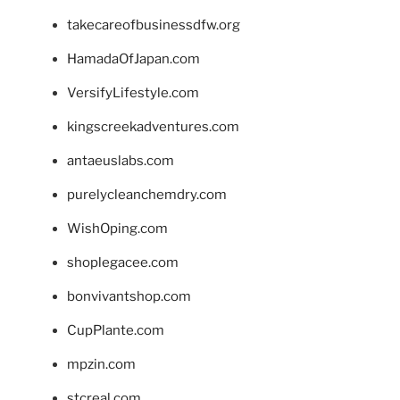
takecareofbusinessdfw.org
HamadaOfJapan.com
VersifyLifestyle.com
kingscreekadventures.com
antaeuslabs.com
purelycleanchemdry.com
WishOping.com
shoplegacee.com
bonvivantshop.com
CupPlante.com
mpzin.com
stcreal.com