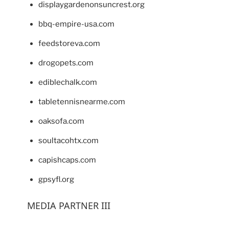
displaygardenonsuncrest.org
bbq-empire-usa.com
feedstoreva.com
drogopets.com
ediblechalk.com
tabletennisnearme.com
oaksofa.com
soultacohtx.com
capishcaps.com
gpsyfl.org
MEDIA PARTNER III