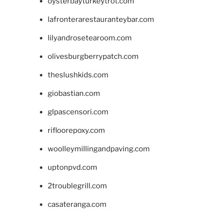
oysterbayturkeytrot.com
lafronterarestauranteybar.com
lilyandrosetearoom.com
olivesburgberrypatch.com
theslushkids.com
giobastian.com
glpascensori.com
rifloorepoxy.com
woolleymillingandpaving.com
uptonpvd.com
2troublegrill.com
casateranga.com