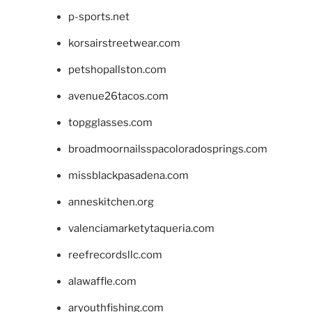
p-sports.net
korsairstreetwear.com
petshopallston.com
avenue26tacos.com
topgglasses.com
broadmoornailsspacoloradosprings.com
missblackpasadena.com
anneskitchen.org
valenciamarketytaqueria.com
reefrecordsllc.com
alawaffle.com
aryouthfishing.com