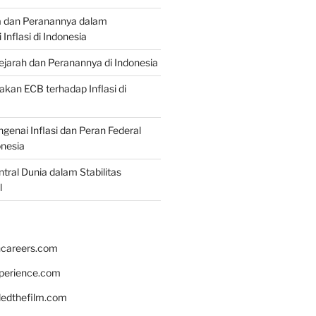
a dan Peranannya dalam
nflasi di Indonesia
Sejarah dan Peranannya di Indonesia
akan ECB terhadap Inflasi di
genai Inflasi dan Peran Federal
onesia
tral Dunia dalam Stabilitas
l
hcareers.com
xperience.com
edthefilm.com