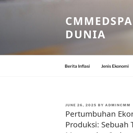
Skip
to
CMMEDSPA 
content
DUNIA
Berita Inflasi
Jenis Ekonomi
POSTED
JUNE 26, 2025
BY
ADMINCMM
ON
Pertumbuhan Ekon
Produksi: Sebuah 