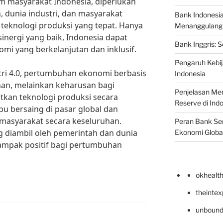
am masyarakat Indonesia, diperlukan
, dunia industri, dan masyarakat
Bank Indonesi
eknologi produksi yang tepat. Hanya
Menanggulangi I
inergi yang baik, Indonesia dapat
Bank Inggris: 
i yang berkelanjutan dan inklusif.
Pengaruh Kebij
ri 4.0, pertumbuhan ekonomi berbasis
Indonesia
ihan, melainkan keharusan bagi
Penjelasan Men
kan teknologi produksi secara
Reserve di Ind
u bersaing di pasar global dan
masyarakat secara keseluruhan.
Peran Bank Sen
 diambil oleh pemerintah dan dunia
Ekonomi Globa
ampak positif bagi pertumbuhan
okhealt
theinte
unbound