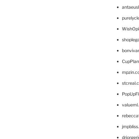
antaeus
purelyc
WishOp
shopleg
bonviva
CupPlan
mpzin.c
stcreal.
PopUpFl
valueml
rebecca
jmpblis
drjorger