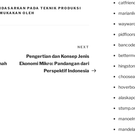
catfrien
IDASARKAN PADA TEKNIK PRODUKSI
marianli
MUKAKAN OLEH
wayward
pidfloo
bancode
NEXT
Next
Post
betterm
Pengertian dan Konsep Jenis
nah
Ekonomi Mikro: Pandangan dari
hingsto
Perspektif Indonesia
choosea
hoverbo
alaskapo
stsmp.o
manoel
mandelae