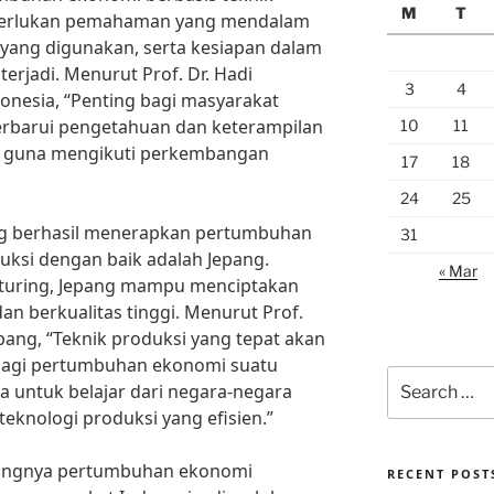
M
T
iperlukan pemahaman yang mendalam
yang digunakan, serta kesiapan dalam
rjadi. Menurut Prof. Dr. Hadi
3
4
onesia, “Penting bagi masyarakat
rbarui pengetahuan dan keterampilan
10
11
i guna mengikuti perkembangan
17
18
24
25
ng berhasil menerapkan pertumbuhan
31
uksi dengan baik adalah Jepang.
« Mar
cturing, Jepang mampu menciptakan
dan berkualitas tinggi. Menurut Prof.
pang, “Teknik produksi yang tepat akan
bagi pertumbuhan ekonomi suatu
Search
a untuk belajar dari negara-negara
for:
eknologi produksi yang efisien.”
ingnya pertumbuhan ekonomi
RECENT POST