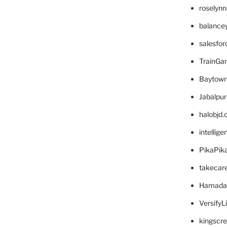
roselyn
balance
salesfo
TrainG
Baytown
Jabalpu
halobjd
intellig
PikaPik
takecar
Hamada
VersifyL
kingscr