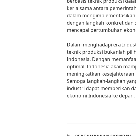
berbasis teknik produksi dal
kerja sama antara pemerintah
dalam mengimplementasikan t
dengan langkah konkret dan s
mencapai pertumbuhan ekonom
Dalam menghadapi era Indust
teknik produksi bukanlah pil
Indonesia. Dengan memanfaat
optimal, Indonesia akan mamp
meningkatkan kesejahteraan 
Semoga langkah-langkah yang
industri dapat memberikan d
ekonomi Indonesia ke depan.
CATEGORIES