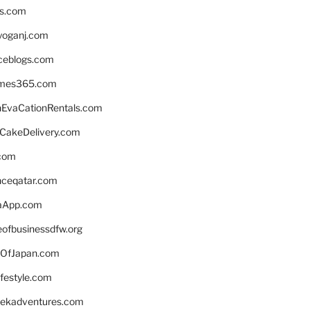
ns.com
yoganj.com
rceblogs.com
ames365.com
EvaCationRentals.com
rCakeDelivery.com
.com
enceqatar.com
aApp.com
eofbusinessdfw.org
OfJapan.com
ifestyle.com
eekadventures.com