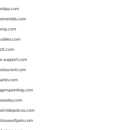
shipa.com
eimerdds.com
camp.com
ivables.com
st1.com
la-support.com
estaurant.com
uahin.com
erspainting.com
beasley.com
wichdepotcos.com
eshouseofpain.com