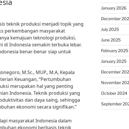
esia
January 2026
December 20
s teknik produksi menjadi topik yang
July 2025
eks perkembangan masyarakat
danya kemajuan teknologi produksi,
June 2025
di Indonesia semakin terbuka lebar.
February 2025
donesia benar-benar siap untuk
January 2025
onegoro, M.Sc., MUP., M.A, Kepala
December 20
nterian Keuangan, “Pertumbuhan
November 20
duksi merupakan hal yang penting
n Indonesia. Teknik produksi yang
October 2024
oduktivitas dan daya saing, sehingga
September 20
han ekonomi secara signifikan.”
api masyarakat Indonesia dalam
buhan ekonomi berbasis teknik