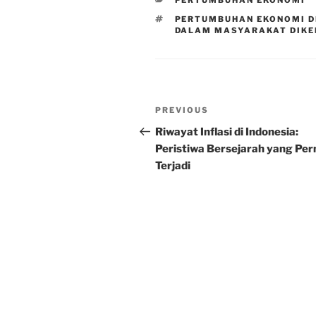
PERTUMBUHAN EKONOMI
TAGS
PERTUMBUHAN EKONOMI D
DALAM MASYARAKAT DIKE
Post
Previous
PREVIOUS
navigation
Post
Riwayat Inflasi di Indonesia:
Peristiwa Bersejarah yang Per
Terjadi