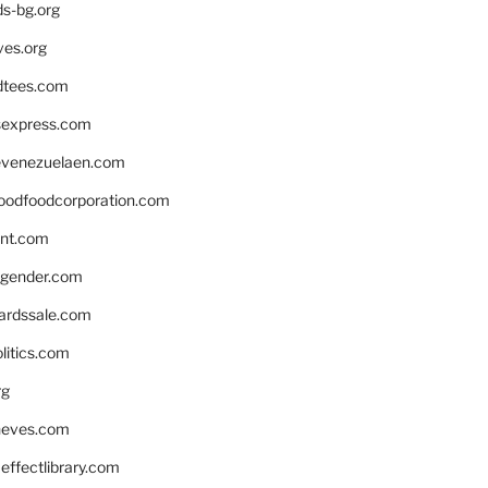
ds-bg.org
ves.org
tees.com
rsexpress.com
venezuelaen.com
oodfoodcorporation.com
nnt.com
gender.com
ardssale.com
litics.com
rg
neves.com
ffectlibrary.com