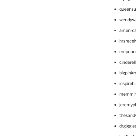
queensu
wendyw
ameri-
hrsrece
empcon
cinderel
bigpinkr
inspireh
memming
jeremyp
thesand
drgiggl