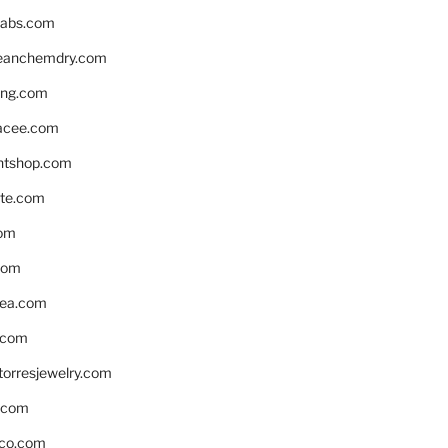
labs.com
leanchemdry.com
ing.com
acee.com
ntshop.com
te.com
om
com
ea.com
.com
torresjewelry.com
s.com
ico.com