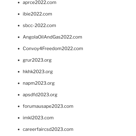
aprce2022.com
ibie2022.com
sbcc-2022.com
AngolaOilAndGas2022.com
Convoy4Freedom2022.com
grur2023.org
hkhk2023.org
napm2023.org
apsdfd2023.org
forumausape2023.com
imkl2023.com
careerfaircsd2023.com