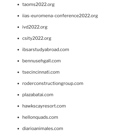
taoms2022.org
iias-euromena-conference2022.org
ivd2022.org
csity2022.org
ibsarstudyabroad.com
bennusehgall.com
tsecincinnati.com
roderconstructiongroup.com
plazabatai.com
hawkscayresort.com
hellonquads.com
diarioanimales.com