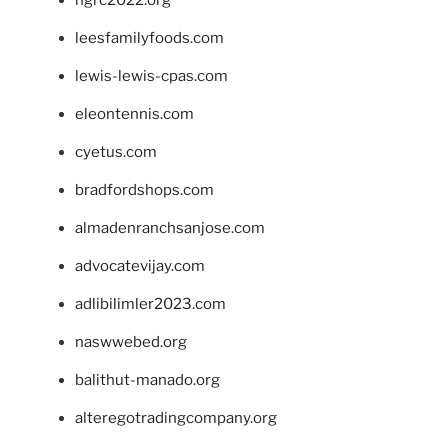
ngrc2022.org
leesfamilyfoods.com
lewis-lewis-cpas.com
eleontennis.com
cyetus.com
bradfordshops.com
almadenranchsanjose.com
advocatevijay.com
adlibilimler2023.com
naswwebed.org
balithut-manado.org
alteregotradingcompany.org