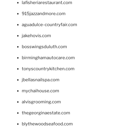
lafisheriarestaurant.com
915jazzandmore.com
aguadulce-countryfair.com
jakehovis.com
bosswingsduluth.com
birminghamautocare.com
tonyscountrykitchen.com
jbellasnailspa.com
mychaihouse.com
alvisgrooming.com
thegeorginaestate.com
blythewoodseafood.com