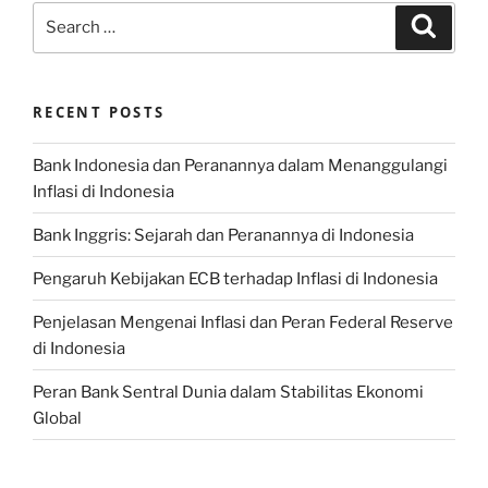
Search
Search
for:
RECENT POSTS
Bank Indonesia dan Peranannya dalam Menanggulangi
Inflasi di Indonesia
Bank Inggris: Sejarah dan Peranannya di Indonesia
Pengaruh Kebijakan ECB terhadap Inflasi di Indonesia
Penjelasan Mengenai Inflasi dan Peran Federal Reserve
di Indonesia
Peran Bank Sentral Dunia dalam Stabilitas Ekonomi
Global