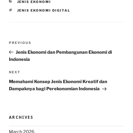
CATEGORIES
JENIS EKONOMI
TAGS
JENIS EKONOMI DIGITAL
Post
Previous
PREVIOUS
navigation
Post
Jenis Ekonomi dan Pembangunan Ekonomi di
Indonesia
Next
NEXT
Post
Memahami Konsep Jenis Ekonomi Kreatif dan
Dampaknya bagi Perekonomian Indonesia
ARCHIVES
March 2026