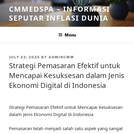
Skip
CMMEDSPA – INFORMASI
to
SEPUTAR INFLASI DUNIA
content
Menu
POSTED
JULY 23, 2025
BY
ADMINCMM
ON
Strategi Pemasaran Efektif untuk
Mencapai Kesuksesan dalam Jenis
Ekonomi Digital di Indonesia
Strategi Pemasaran Efektif untuk Mencapai Kesuksesan
dalam Jenis Ekonomi Digital di Indonesia
Pemasaran telah menjadi salah satu aspek yang sangat