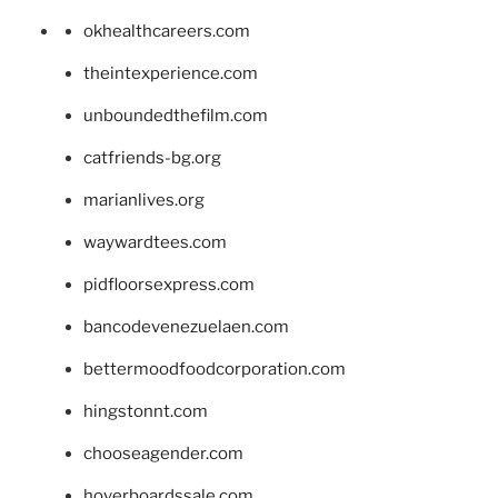
okhealthcareers.com
theintexperience.com
unboundedthefilm.com
catfriends-bg.org
marianlives.org
waywardtees.com
pidfloorsexpress.com
bancodevenezuelaen.com
bettermoodfoodcorporation.com
hingstonnt.com
chooseagender.com
hoverboardssale.com