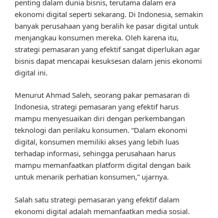
penting dalam dunia bisnis, terutama dalam era
ekonomi digital seperti sekarang. Di Indonesia, semakin
banyak perusahaan yang beralih ke pasar digital untuk
menjangkau konsumen mereka. Oleh karena itu,
strategi pemasaran yang efektif sangat diperlukan agar
bisnis dapat mencapai kesuksesan dalam jenis ekonomi
digital ini.
Menurut Ahmad Saleh, seorang pakar pemasaran di
Indonesia, strategi pemasaran yang efektif harus
mampu menyesuaikan diri dengan perkembangan
teknologi dan perilaku konsumen. “Dalam ekonomi
digital, konsumen memiliki akses yang lebih luas
terhadap informasi, sehingga perusahaan harus
mampu memanfaatkan platform digital dengan baik
untuk menarik perhatian konsumen,” ujarnya.
Salah satu strategi pemasaran yang efektif dalam
ekonomi digital adalah memanfaatkan media sosial.