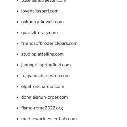
318mainstreet8h.com
lovenailsspari.com
oakberry-kuwait.com
quartzliterary.com
friendsofbroderickpark.com
studiopiattellina.com
jannagrillspringfield.com
fujiyamacharleston.com
elpatronchardon.com
donglaishun-order.com
fiamc-rome2022.org
mariceworldessentials.com