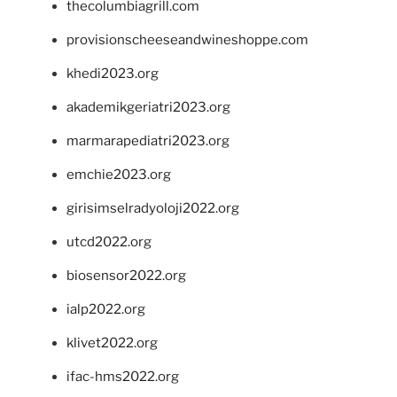
thecolumbiagrill.com
provisionscheeseandwineshoppe.com
khedi2023.org
akademikgeriatri2023.org
marmarapediatri2023.org
emchie2023.org
girisimselradyoloji2022.org
utcd2022.org
biosensor2022.org
ialp2022.org
klivet2022.org
ifac-hms2022.org