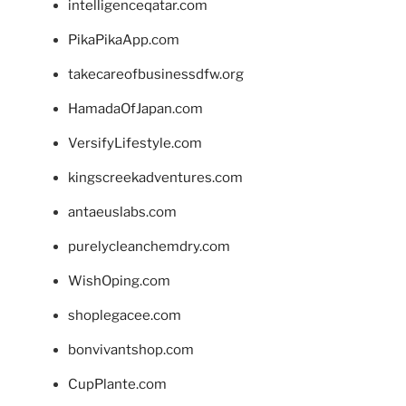
intelligenceqatar.com
PikaPikaApp.com
takecareofbusinessdfw.org
HamadaOfJapan.com
VersifyLifestyle.com
kingscreekadventures.com
antaeuslabs.com
purelycleanchemdry.com
WishOping.com
shoplegacee.com
bonvivantshop.com
CupPlante.com