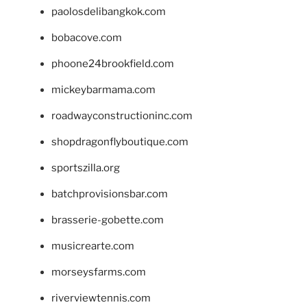
paolosdelibangkok.com
bobacove.com
phoone24brookfield.com
mickeybarmama.com
roadwayconstructioninc.com
shopdragonflyboutique.com
sportszilla.org
batchprovisionsbar.com
brasserie-gobette.com
musicrearte.com
morseysfarms.com
riverviewtennis.com