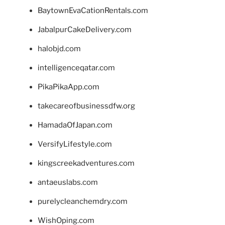
BaytownEvaCationRentals.com
JabalpurCakeDelivery.com
halobjd.com
intelligenceqatar.com
PikaPikaApp.com
takecareofbusinessdfw.org
HamadaOfJapan.com
VersifyLifestyle.com
kingscreekadventures.com
antaeuslabs.com
purelycleanchemdry.com
WishOping.com