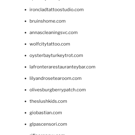
ironcladtattoostudio.com
bruinshome.com
annascleaningsvc.com
wolfcitytattoo.com
oysterbayturkeytrot.com
lafronterarestauranteybar.com
lilyandrosetearoom.com
olivesburgberrypatch.com
theslushkids.com
giobastian.com
glpascensori.com