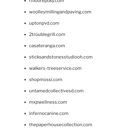
rifloorepoxy.com
woolleymillingandpaving.com
uptonpvd.com
2troublegrill.com
casateranga.com
sticksandstonesstudiooh.com
walkers-treeservice.com
shopmossi.com
untamedcollectivesd.com
mxpwellness.com
infernocanine.com
thepaperhousecollection.com