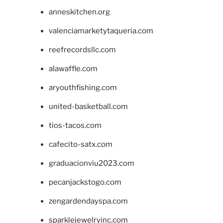
anneskitchen.org
valenciamarketytaqueria.com
reefrecordsllc.com
alawaffle.com
aryouthfishing.com
united-basketball.com
tios-tacos.com
cafecito-satx.com
graduacionviu2023.com
pecanjackstogo.com
zengardendayspa.com
sparklejewelryinc.com