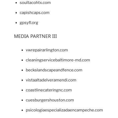
soultacohtx.com
capishcaps.com
gpsyfl.org
MEDIA PARTNER III
vwrepairarlington.com
cleaningservicebaltimore-md.com
beckslandscapeandfence.com
vistaaltadelveramendi.com
coastlinecateringnc.com
cuesburgershouston.com
psicologiaespecializadaencampeche.com