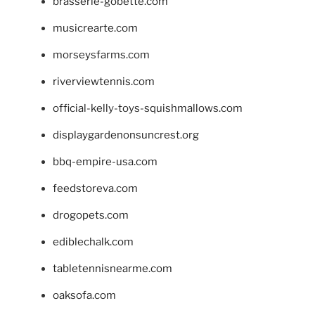
brasserie-gobette.com
musicrearte.com
morseysfarms.com
riverviewtennis.com
official-kelly-toys-squishmallows.com
displaygardenonsuncrest.org
bbq-empire-usa.com
feedstoreva.com
drogopets.com
ediblechalk.com
tabletennisnearme.com
oaksofa.com