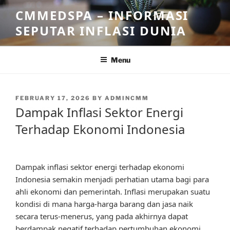
Skip
CMMEDSPA – INFORMASI
to
SEPUTAR INFLASI DUNIA
content
Menu
POSTED
FEBRUARY 17, 2026
BY
ADMINCMM
ON
Dampak Inflasi Sektor Energi
Terhadap Ekonomi Indonesia
Dampak inflasi sektor energi terhadap ekonomi
Indonesia semakin menjadi perhatian utama bagi para
ahli ekonomi dan pemerintah. Inflasi merupakan suatu
kondisi di mana harga-harga barang dan jasa naik
secara terus-menerus, yang pada akhirnya dapat
berdampak negatif terhadap pertumbuhan ekonomi