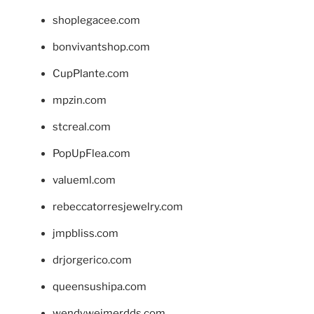
shoplegacee.com
bonvivantshop.com
CupPlante.com
mpzin.com
stcreal.com
PopUpFlea.com
valueml.com
rebeccatorresjewelry.com
jmpbliss.com
drjorgerico.com
queensushipa.com
wendyweimerdds.com