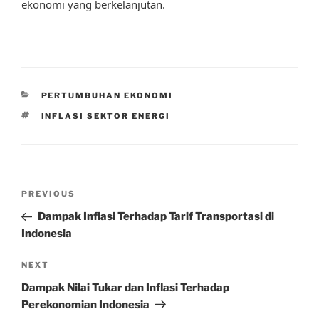
ekonomi yang berkelanjutan.
CATEGORIES
PERTUMBUHAN EKONOMI
TAGS
INFLASI SEKTOR ENERGI
Post
Previous
PREVIOUS
navigation
Post
Dampak Inflasi Terhadap Tarif Transportasi di
Indonesia
Next
NEXT
Post
Dampak Nilai Tukar dan Inflasi Terhadap
Perekonomian Indonesia