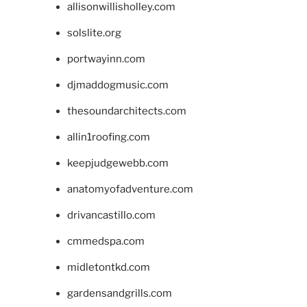
allisonwillisholley.com
solslite.org
portwayinn.com
djmaddogmusic.com
thesoundarchitects.com
allin1roofing.com
keepjudgewebb.com
anatomyofadventure.com
drivancastillo.com
cmmedspa.com
midletontkd.com
gardensandgrills.com