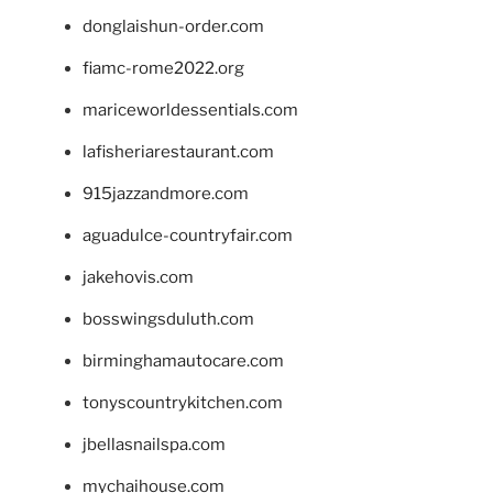
donglaishun-order.com
fiamc-rome2022.org
mariceworldessentials.com
lafisheriarestaurant.com
915jazzandmore.com
aguadulce-countryfair.com
jakehovis.com
bosswingsduluth.com
birminghamautocare.com
tonyscountrykitchen.com
jbellasnailspa.com
mychaihouse.com