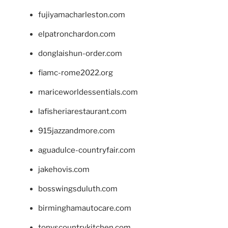
fujiyamacharleston.com
elpatronchardon.com
donglaishun-order.com
fiamc-rome2022.org
mariceworldessentials.com
lafisheriarestaurant.com
915jazzandmore.com
aguadulce-countryfair.com
jakehovis.com
bosswingsduluth.com
birminghamautocare.com
tonyscountrykitchen.com