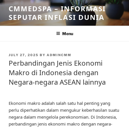
Skip
CMMEDSPA – INFORMASI
to
SEPUTAR INFLASI DUNIA
content
Menu
POSTED
JULY 27, 2025
BY
ADMINCMM
ON
Perbandingan Jenis Ekonomi
Makro di Indonesia dengan
Negara-negara ASEAN lainnya
Ekonomi makro adalah salah satu hal penting yang
perlu diperhatikan dalam mengukur keberhasilan suatu
negara dalam mengelola perekonomian. Di Indonesia,
perbandingan jenis ekonomi makro dengan negara-