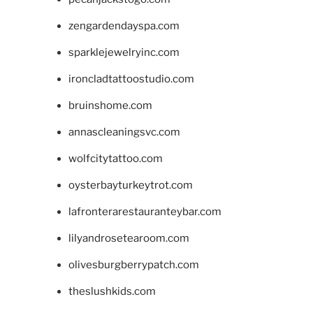
zengardendayspa.com
sparklejewelryinc.com
ironcladtattoostudio.com
bruinshome.com
annascleaningsvc.com
wolfcitytattoo.com
oysterbayturkeytrot.com
lafronterarestauranteybar.com
lilyandrosetearoom.com
olivesburgberrypatch.com
theslushkids.com