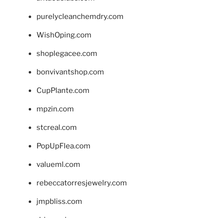
purelycleanchemdry.com
WishOping.com
shoplegacee.com
bonvivantshop.com
CupPlante.com
mpzin.com
stcreal.com
PopUpFlea.com
valueml.com
rebeccatorresjewelry.com
jmpbliss.com