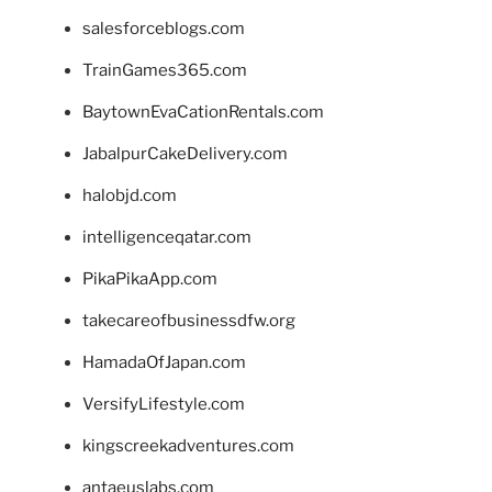
salesforceblogs.com
TrainGames365.com
BaytownEvaCationRentals.com
JabalpurCakeDelivery.com
halobjd.com
intelligenceqatar.com
PikaPikaApp.com
takecareofbusinessdfw.org
HamadaOfJapan.com
VersifyLifestyle.com
kingscreekadventures.com
antaeuslabs.com