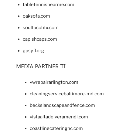
tabletennisnearme.com
oaksofa.com
soultacohtx.com
capishcaps.com
gpsyfl.org
MEDIA PARTNER III
vwrepairarlington.com
cleaningservicebaltimore-md.com
beckslandscapeandfence.com
vistaaltadelveramendi.com
coastlinecateringnc.com