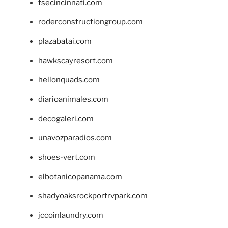
tsecincinnati.com
roderconstructiongroup.com
plazabatai.com
hawkscayresort.com
hellonquads.com
diarioanimales.com
decogaleri.com
unavozparadios.com
shoes-vert.com
elbotanicopanama.com
shadyoaksrockportrvpark.com
jccoinlaundry.com