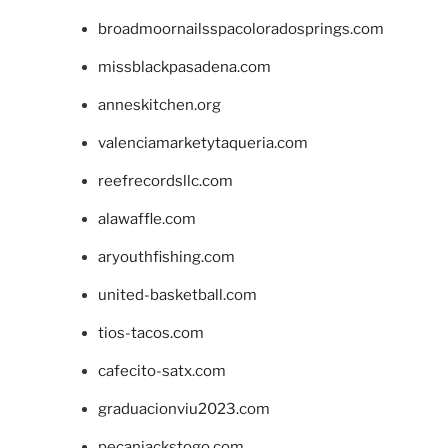
broadmoornailsspacoloradosprings.com
missblackpasadena.com
anneskitchen.org
valenciamarketytaqueria.com
reefrecordsllc.com
alawaffle.com
aryouthfishing.com
united-basketball.com
tios-tacos.com
cafecito-satx.com
graduacionviu2023.com
pecanjackstogo.com