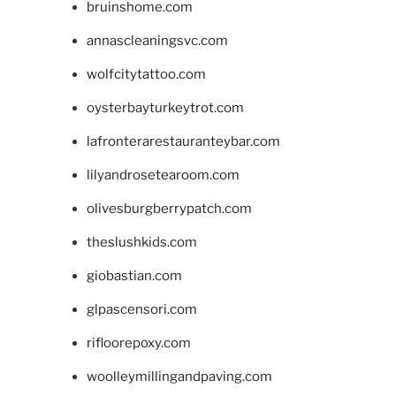
bruinshome.com
annascleaningsvc.com
wolfcitytattoo.com
oysterbayturkeytrot.com
lafronterarestauranteybar.com
lilyandrosetearoom.com
olivesburgberrypatch.com
theslushkids.com
giobastian.com
glpascensori.com
rifloorepoxy.com
woolleymillingandpaving.com