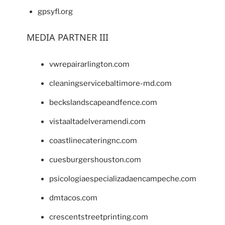
gpsyfl.org
MEDIA PARTNER III
vwrepairarlington.com
cleaningservicebaltimore-md.com
beckslandscapeandfence.com
vistaaltadelveramendi.com
coastlinecateringnc.com
cuesburgershouston.com
psicologiaespecializadaencampeche.com
dmtacos.com
crescentstreetprinting.com