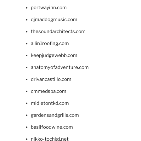
portwayinn.com
djmaddogmusic.com
thesoundarchitects.com
allin1roofing.com
keepjudgewebb.com
anatomyofadventure.com
drivancastillo.com
cmmedspa.com
midletontkd.com
gardensandgrills.com
basilfoodwine.com
nikko-tochigi.net