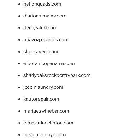
hellonquads.com
diarioanimales.com
decogaleri.com
unavozparadios.com
shoes-vert.com
elbotanicopanama.com
shadyoaksrockportrvpark.com
jccoinlaundry.com
kautorepair.com
marjaeswinebar.com
elmazatlanclinton.com
ideacoffeenyc.com