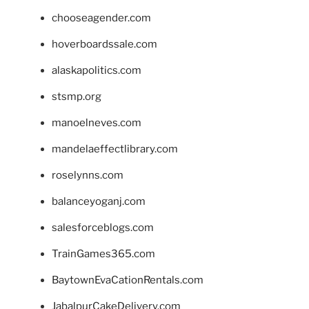
chooseagender.com
hoverboardssale.com
alaskapolitics.com
stsmp.org
manoelneves.com
mandelaeffectlibrary.com
roselynns.com
balanceyoganj.com
salesforceblogs.com
TrainGames365.com
BaytownEvaCationRentals.com
JabalpurCakeDelivery.com