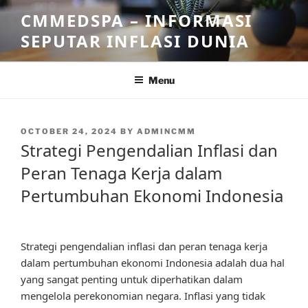
Skip
CMMEDSPA – INFORMASI
to
SEPUTAR INFLASI DUNIA
content
Menu
POSTED
OCTOBER 24, 2024
BY
ADMINCMM
ON
Strategi Pengendalian Inflasi dan
Peran Tenaga Kerja dalam
Pertumbuhan Ekonomi Indonesia
Strategi pengendalian inflasi dan peran tenaga kerja
dalam pertumbuhan ekonomi Indonesia adalah dua hal
yang sangat penting untuk diperhatikan dalam
mengelola perekonomian negara. Inflasi yang tidak