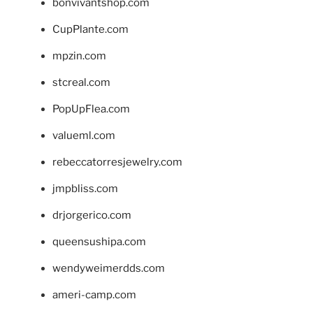
bonvivantshop.com
CupPlante.com
mpzin.com
stcreal.com
PopUpFlea.com
valueml.com
rebeccatorresjewelry.com
jmpbliss.com
drjorgerico.com
queensushipa.com
wendyweimerdds.com
ameri-camp.com