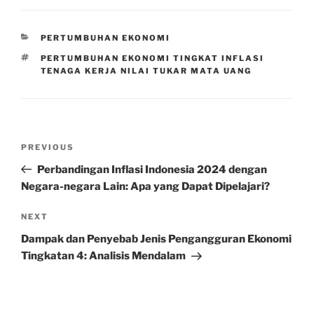
CATEGORIES
PERTUMBUHAN EKONOMI
TAGS
PERTUMBUHAN EKONOMI TINGKAT INFLASI
TENAGA KERJA NILAI TUKAR MATA UANG
Post
Previous
PREVIOUS
navigation
Post
Perbandingan Inflasi Indonesia 2024 dengan
Negara-negara Lain: Apa yang Dapat Dipelajari?
Next
NEXT
Post
Dampak dan Penyebab Jenis Pengangguran Ekonomi
Tingkatan 4: Analisis Mendalam