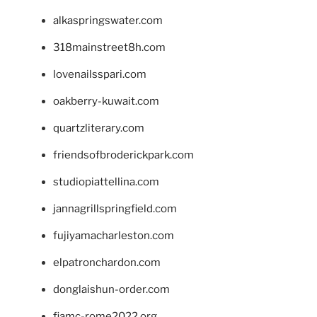
alkaspringswater.com
318mainstreet8h.com
lovenailsspari.com
oakberry-kuwait.com
quartzliterary.com
friendsofbroderickpark.com
studiopiattellina.com
jannagrillspringfield.com
fujiyamacharleston.com
elpatronchardon.com
donglaishun-order.com
fiamc-rome2022.org