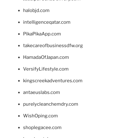
halobjd.com
intelligenceqatar.com
PikaPikaApp.com
takecareofbusinessdfw.org
HamadaOfJapan.com
VersifyLifestyle.com
kingscreekadventures.com
antaeuslabs.com
purelycleanchemdry.com
WishOping.com
shoplegacee.com