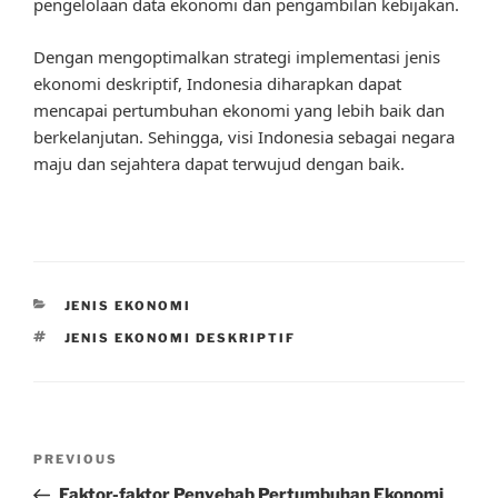
pengelolaan data ekonomi dan pengambilan kebijakan.
Dengan mengoptimalkan strategi implementasi jenis
ekonomi deskriptif, Indonesia diharapkan dapat
mencapai pertumbuhan ekonomi yang lebih baik dan
berkelanjutan. Sehingga, visi Indonesia sebagai negara
maju dan sejahtera dapat terwujud dengan baik.
CATEGORIES
JENIS EKONOMI
TAGS
JENIS EKONOMI DESKRIPTIF
Post
Previous
PREVIOUS
navigation
Post
Faktor-faktor Penyebab Pertumbuhan Ekonomi