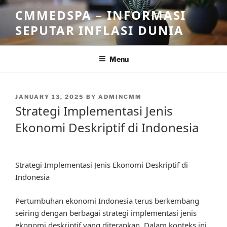
Skip
CMMEDSPA – INFORMASI
to
SEPUTAR INFLASI DUNIA
content
Menu
POSTED
JANUARY 13, 2025
BY
ADMINCMM
ON
Strategi Implementasi Jenis
Ekonomi Deskriptif di Indonesia
Strategi Implementasi Jenis Ekonomi Deskriptif di
Indonesia
Pertumbuhan ekonomi Indonesia terus berkembang
seiring dengan berbagai strategi implementasi jenis
ekonomi deskriptif yang diterapkan. Dalam konteks ini,