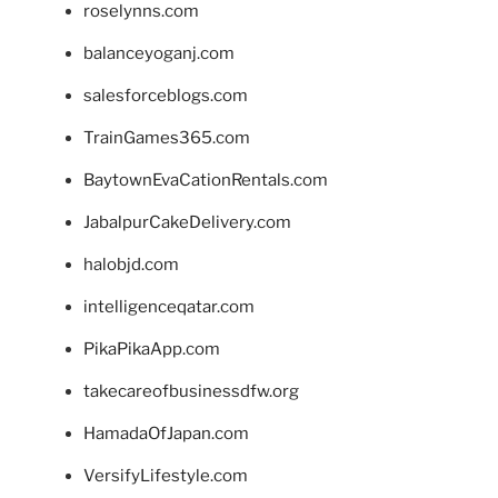
roselynns.com
balanceyoganj.com
salesforceblogs.com
TrainGames365.com
BaytownEvaCationRentals.com
JabalpurCakeDelivery.com
halobjd.com
intelligenceqatar.com
PikaPikaApp.com
takecareofbusinessdfw.org
HamadaOfJapan.com
VersifyLifestyle.com