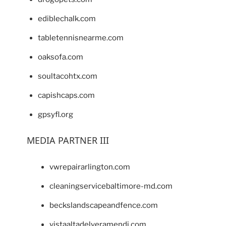
ediblechalk.com
tabletennisnearme.com
oaksofa.com
soultacohtx.com
capishcaps.com
gpsyfl.org
MEDIA PARTNER III
vwrepairarlington.com
cleaningservicebaltimore-md.com
beckslandscapeandfence.com
vistaaltadelveramendi.com