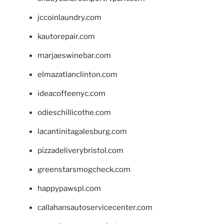
jccoinlaundry.com
kautorepair.com
marjaeswinebar.com
elmazatlanclinton.com
ideacoffeenyc.com
odieschillicothe.com
lacantinitagalesburg.com
pizzadeliverybristol.com
greenstarsmogcheck.com
happypawspl.com
callahansautoservicecenter.com