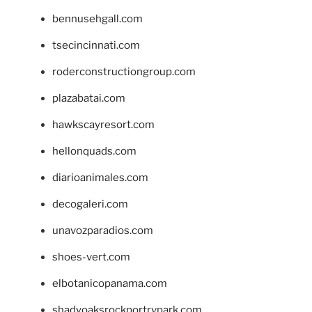
bennusehgall.com
tsecincinnati.com
roderconstructiongroup.com
plazabatai.com
hawkscayresort.com
hellonquads.com
diarioanimales.com
decogaleri.com
unavozparadios.com
shoes-vert.com
elbotanicopanama.com
shadyoaksrockportrvpark.com