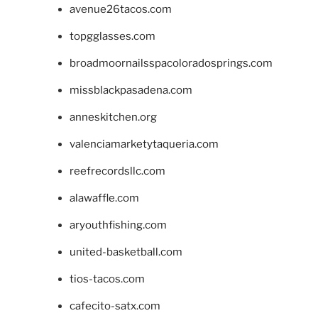
avenue26tacos.com
topgglasses.com
broadmoornailsspacoloradosprings.com
missblackpasadena.com
anneskitchen.org
valenciamarketytaqueria.com
reefrecordsllc.com
alawaffle.com
aryouthfishing.com
united-basketball.com
tios-tacos.com
cafecito-satx.com