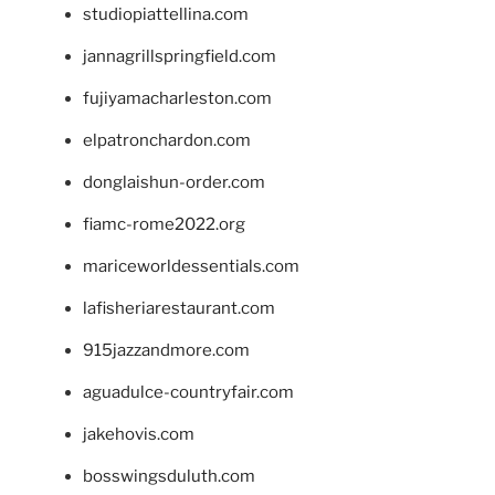
studiopiattellina.com
jannagrillspringfield.com
fujiyamacharleston.com
elpatronchardon.com
donglaishun-order.com
fiamc-rome2022.org
mariceworldessentials.com
lafisheriarestaurant.com
915jazzandmore.com
aguadulce-countryfair.com
jakehovis.com
bosswingsduluth.com