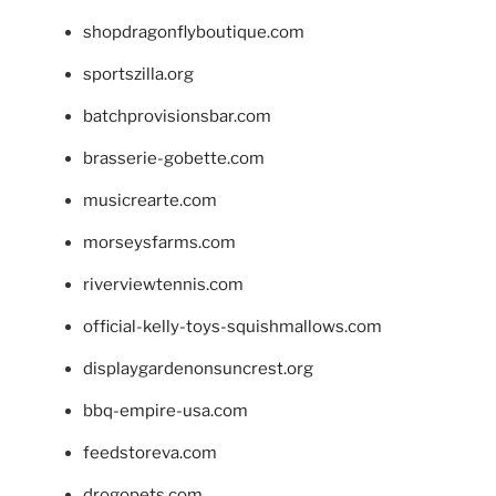
shopdragonflyboutique.com
sportszilla.org
batchprovisionsbar.com
brasserie-gobette.com
musicrearte.com
morseysfarms.com
riverviewtennis.com
official-kelly-toys-squishmallows.com
displaygardenonsuncrest.org
bbq-empire-usa.com
feedstoreva.com
drogopets.com