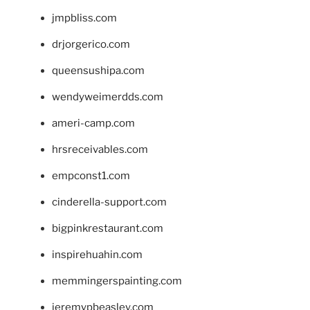
jmpbliss.com
drjorgerico.com
queensushipa.com
wendyweimerdds.com
ameri-camp.com
hrsreceivables.com
empconst1.com
cinderella-support.com
bigpinkrestaurant.com
inspirehuahin.com
memmingerspainting.com
jeremypbeasley.com