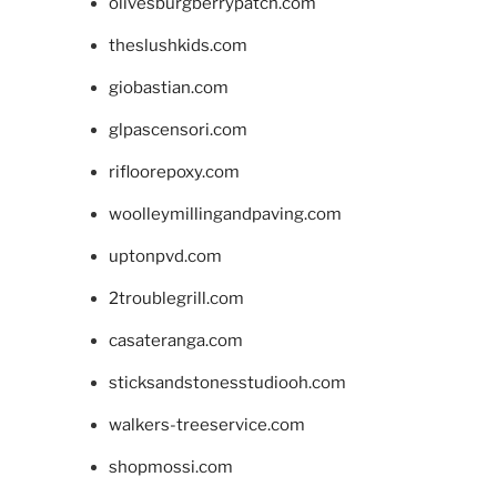
olivesburgberrypatch.com
theslushkids.com
giobastian.com
glpascensori.com
rifloorepoxy.com
woolleymillingandpaving.com
uptonpvd.com
2troublegrill.com
casateranga.com
sticksandstonesstudiooh.com
walkers-treeservice.com
shopmossi.com