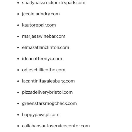
shadyoaksrockportrvpark.com
jccoinlaundry.com
kautorepair.com
marjaeswinebar.com
elmazatlanclinton.com
ideacoffeenyc.com
odieschillicothe.com
lacantinitagalesburg.com
pizzadeliverybristol.com
greenstarsmogcheck.com
happypawspl.com
callahansautoservicecenter.com