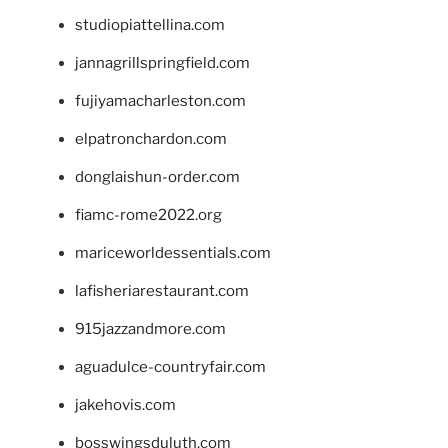
studiopiattellina.com
jannagrillspringfield.com
fujiyamacharleston.com
elpatronchardon.com
donglaishun-order.com
fiamc-rome2022.org
mariceworldessentials.com
lafisheriarestaurant.com
915jazzandmore.com
aguadulce-countryfair.com
jakehovis.com
bosswingsduluth.com