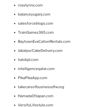
roselynns.com
balanceyoganj.com
salesforceblogs.com
TrainGames365.com
BaytownEvaCationRentals.com
JabalpurCakeDelivery.com
halobjd.com
intelligenceqatar.com
PikaPikaApp.com
takecareofbusinessdfw.org
HamadaOfJapan.com
VersifyLifestyle.com