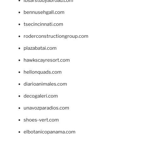
ibsarstudyabroad.com
bennusehgall.com
tsecincinnati.com
roderconstructiongroup.com
plazabatai.com
hawkscayresort.com
hellonquads.com
diarioanimales.com
decogaleri.com
unavozparadios.com
shoes-vert.com
elbotanicopanama.com