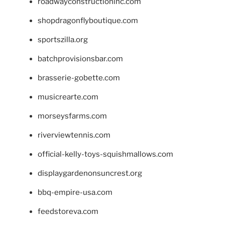
roadwayconstructioninc.com
shopdragonflyboutique.com
sportszilla.org
batchprovisionsbar.com
brasserie-gobette.com
musicrearte.com
morseysfarms.com
riverviewtennis.com
official-kelly-toys-squishmallows.com
displaygardenonsuncrest.org
bbq-empire-usa.com
feedstoreva.com