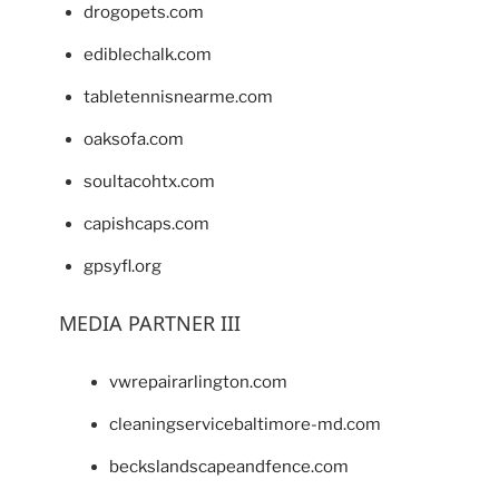
drogopets.com
ediblechalk.com
tabletennisnearme.com
oaksofa.com
soultacohtx.com
capishcaps.com
gpsyfl.org
MEDIA PARTNER III
vwrepairarlington.com
cleaningservicebaltimore-md.com
beckslandscapeandfence.com