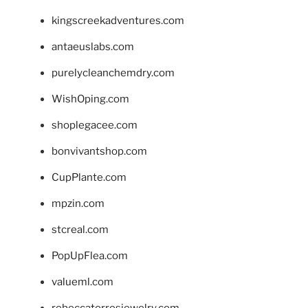
kingscreekadventures.com
antaeuslabs.com
purelycleanchemdry.com
WishOping.com
shoplegacee.com
bonvivantshop.com
CupPlante.com
mpzin.com
stcreal.com
PopUpFlea.com
valueml.com
rebeccatorresjewelry.com