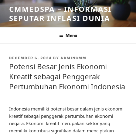
Skip
CMMEDSPA – INFORMASI
to
SEPUTAR INFLASI DUNIA
content
Menu
POSTED
DECEMBER 6, 2024
BY
ADMINCMM
ON
Potensi Besar Jenis Ekonomi
Kreatif sebagai Penggerak
Pertumbuhan Ekonomi Indonesia
Indonesia memiliki potensi besar dalam jenis ekonomi
kreatif sebagai penggerak pertumbuhan ekonomi
negara. Ekonomi kreatif merupakan sektor yang
memiliki kontribusi signifikan dalam menciptakan