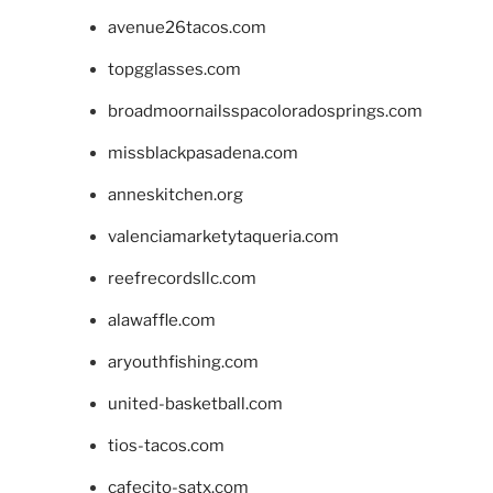
avenue26tacos.com
topgglasses.com
broadmoornailsspacoloradosprings.com
missblackpasadena.com
anneskitchen.org
valenciamarketytaqueria.com
reefrecordsllc.com
alawaffle.com
aryouthfishing.com
united-basketball.com
tios-tacos.com
cafecito-satx.com