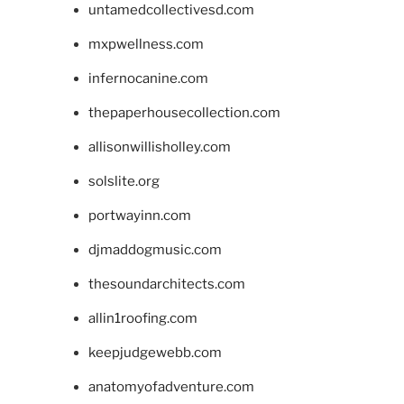
untamedcollectivesd.com
mxpwellness.com
infernocanine.com
thepaperhousecollection.com
allisonwillisholley.com
solslite.org
portwayinn.com
djmaddogmusic.com
thesoundarchitects.com
allin1roofing.com
keepjudgewebb.com
anatomyofadventure.com