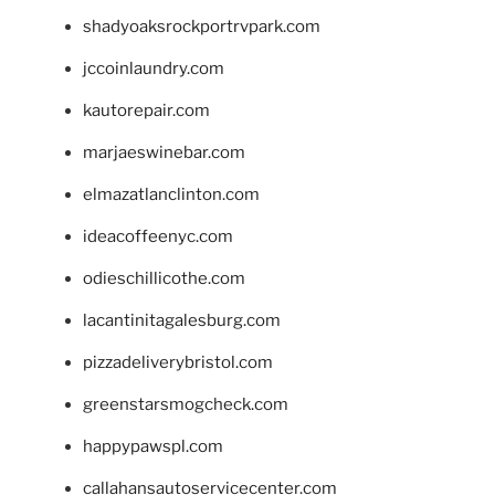
shadyoaksrockportrvpark.com
jccoinlaundry.com
kautorepair.com
marjaeswinebar.com
elmazatlanclinton.com
ideacoffeenyc.com
odieschillicothe.com
lacantinitagalesburg.com
pizzadeliverybristol.com
greenstarsmogcheck.com
happypawspl.com
callahansautoservicecenter.com