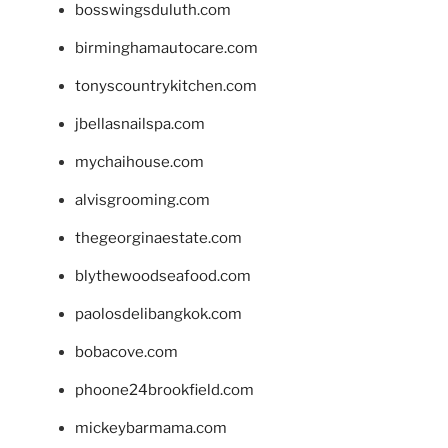
bosswingsduluth.com
birminghamautocare.com
tonyscountrykitchen.com
jbellasnailspa.com
mychaihouse.com
alvisgrooming.com
thegeorginaestate.com
blythewoodseafood.com
paolosdelibangkok.com
bobacove.com
phoone24brookfield.com
mickeybarmama.com