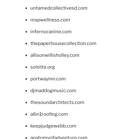
untamedcollectivesd.com
mxpwellness.com
infernocanine.com
thepaperhousecollection.com
allisonwillisholley.com
solslite.org
portwayinn.com
djmaddogmusic.com
thesoundarchitects.com
allin1roofing.com
keepjudgewebb.com
anatomyofadventure.com