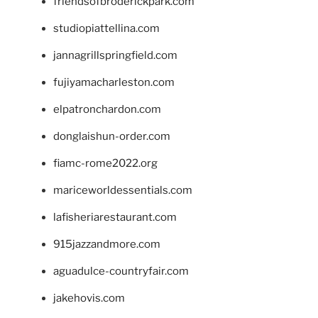
friendsofbroderickpark.com
studiopiattellina.com
jannagrillspringfield.com
fujiyamacharleston.com
elpatronchardon.com
donglaishun-order.com
fiamc-rome2022.org
mariceworldessentials.com
lafisheriarestaurant.com
915jazzandmore.com
aguadulce-countryfair.com
jakehovis.com