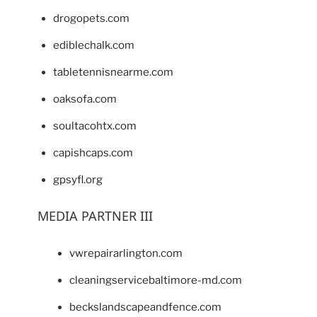
drogopets.com
ediblechalk.com
tabletennisnearme.com
oaksofa.com
soultacohtx.com
capishcaps.com
gpsyfl.org
MEDIA PARTNER III
vwrepairarlington.com
cleaningservicebaltimore-md.com
beckslandscapeandfence.com