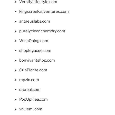
VersifyLifestyle.com
kingscreekadventures.com
antaeuslabs.com
purelycleanchemdry.com
WishOping.com
shoplegacee.com
bonvivantshop.com
CupPlante.com
mpzin.com
stcreal.com
PopUpFlea.com
valueml.com