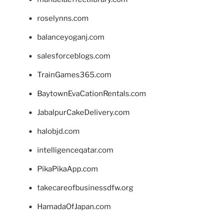
roselynns.com
balanceyoganj.com
salesforceblogs.com
TrainGames365.com
BaytownEvaCationRentals.com
JabalpurCakeDelivery.com
halobjd.com
intelligenceqatar.com
PikaPikaApp.com
takecareofbusinessdfw.org
HamadaOfJapan.com