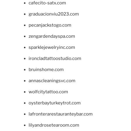
cafecito-satx.com
graduacionviu2023.com
pecanjackstogo.com
zengardendayspa.com
sparklejewelryinc.com
ironcladtattoostudio.com
bruinshome.com
annascleaningsvc.com
wolfcitytattoo.com
oysterbayturkeytrot.com
lafronterarestauranteybar.com
lilyandrosetearoom.com