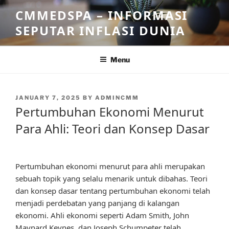
Skip
CMMEDSPA – INFORMASI
to
SEPUTAR INFLASI DUNIA
content
Menu
POSTED
JANUARY 7, 2025
BY
ADMINCMM
ON
Pertumbuhan Ekonomi Menurut
Para Ahli: Teori dan Konsep Dasar
Pertumbuhan ekonomi menurut para ahli merupakan
sebuah topik yang selalu menarik untuk dibahas. Teori
dan konsep dasar tentang pertumbuhan ekonomi telah
menjadi perdebatan yang panjang di kalangan
ekonomi. Ahli ekonomi seperti Adam Smith, John
Maynard Keynes, dan Joseph Schumpeter telah