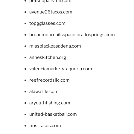
petshopallston.com
avenue26tacos.com
topgglasses.com
broadmoornailsspacoloradosprings.com
missblackpasadena.com
anneskitchen.org
valenciamarketytaqueria.com
reefrecordsllc.com
alawaffle.com
aryouthfishing.com
united-basketball.com
tios-tacos.com