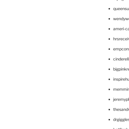
queensu
wendyw
ameri-
hrsrece
empcon
cinderel
bigpinkr
inspireh
memming
jeremyp
thesand
drgiggl