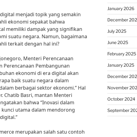
January 2026
igital menjadi topik yang semakin
December 20
 ahli ekonomi sepakat bahwa
al memiliki dampak yang signifikan
July 2025
mi suatu negara. Namun, bagaimana
June 2025
i terkait dengan hal ini?
February 2025
jonegoro, Menteri Perencanaan
January 2025
n Perencanaan Pembangunan
buhan ekonomi di era digital akan
December 20
rapa baik suatu negara dalam
 dalam berbagai sektor ekonomi.” Hal
November 20
r. Chatib Basri, mantan Menteri
October 2024
ngatakan bahwa “Inovasi dalam
adi kunci utama dalam mendorong
September 20
igital.”
mmerce merupakan salah satu contoh