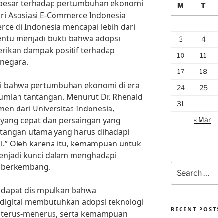
 besar terhadap pertumbuhan ekonomi
M
T
dari Asosiasi E-Commerce Indonesia
ce di Indonesia mencapai lebih dari
tentu menjadi bukti bahwa adopsi
3
4
erikan dampak positif terhadap
10
11
negara.
17
18
ri bahwa pertumbuhan ekonomi di era
24
25
jumlah tantangan. Menurut Dr. Rhenald
31
en dari Universitas Indonesia,
 yang cepat dan persaingan yang
« Mar
tangan utama yang harus dihadapi
ital.” Oleh karena itu, kemampuan untuk
menjadi kunci dalam menghadapi
s berkembang.
Search
for:
, dapat disimpulkan bahwa
digital membutuhkan adopsi teknologi
RECENT POST
ang terus-menerus, serta kemampuan