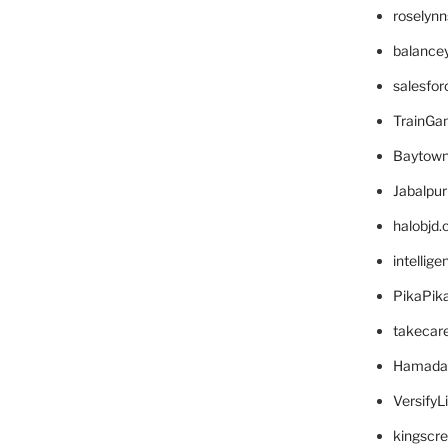
roselyn
balance
salesfo
TrainG
Baytown
Jabalpu
halobjd
intellig
PikaPik
takecar
Hamada
VersifyL
kingscr