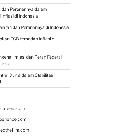
a dan Peranannya dalam
nflasi di Indonesia
Sejarah dan Peranannya di Indonesia
akan ECB terhadap Inflasi di
genai Inflasi dan Peran Federal
onesia
tral Dunia dalam Stabilitas
l
hcareers.com
xperience.com
edthefilm.com