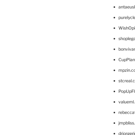
antaeus
purelyc
WishOp
shopleg
bonviva
CupPlan
mpzin.c
stcreal.
PopUpFl
valueml
rebecca
jmpblis
drjorger