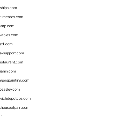
shipa.com
eimerdds.com
camp.com
ivables.com
st1.com
la-support.com
estaurant.com
uahin.com
erspainting.com
beasley.com
wichdepotcos.com
eshouseofpain.com