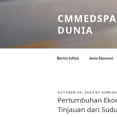
Skip
to
CMMEDSPA 
content
DUNIA
Berita Inflasi
Jenis Ekonomi
POSTED
OCTOBER 20, 2024
BY
ADMIN
ON
Pertumbuhan Ekono
Tinjauan dari Sud