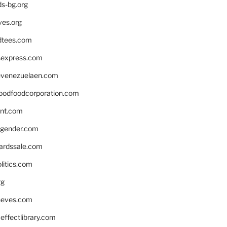
ds-bg.org
ves.org
tees.com
rsexpress.com
venezuelaen.com
oodfoodcorporation.com
nnt.com
gender.com
ardssale.com
litics.com
rg
neves.com
ffectlibrary.com