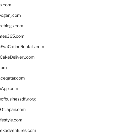
ns.com
yoganj.com
rceblogs.com
ames365.com
EvaCationRentals.com
rCakeDelivery.com
.com
enceqatar.com
aApp.com
eofbusinessdfw.org
OfJapan.com
ifestyle.com
eekadventures.com