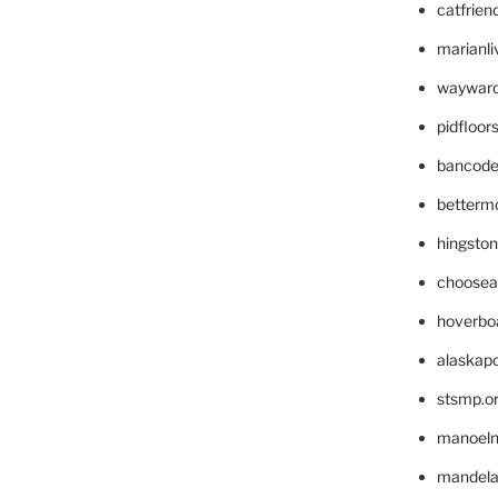
catfrien
marianli
wayward
pidfloo
bancode
betterm
hingsto
choosea
hoverbo
alaskapo
stsmp.o
manoel
mandelae