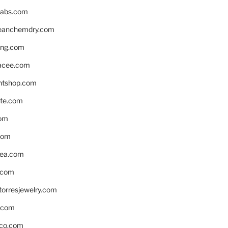
labs.com
leanchemdry.com
ing.com
acee.com
ntshop.com
te.com
om
com
ea.com
.com
torresjewelry.com
s.com
ico.com