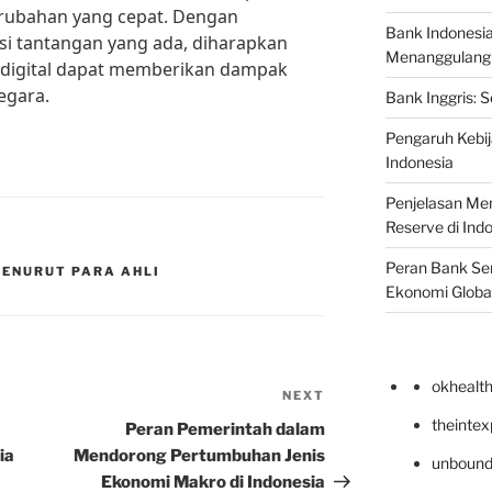
rubahan yang cepat. Dengan
Bank Indonesi
i tantangan yang ada, diharapkan
Menanggulangi I
 digital dapat memberikan dampak
egara.
Bank Inggris: 
Pengaruh Kebij
Indonesia
Penjelasan Men
Reserve di Ind
Peran Bank Sen
ENURUT PARA AHLI
Ekonomi Globa
okhealt
NEXT
Next
Post
theinte
Peran Pemerintah dalam
ia
Mendorong Pertumbuhan Jenis
unbound
Ekonomi Makro di Indonesia