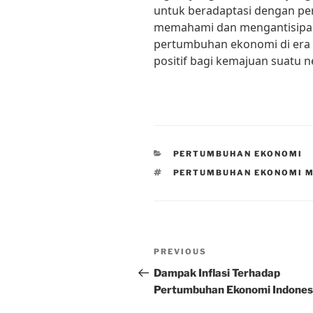
untuk beradaptasi dengan pe
memahami dan mengantisipas
pertumbuhan ekonomi di era
positif bagi kemajuan suatu n
CATEGORIES
PERTUMBUHAN EKONOMI
TAGS
PERTUMBUHAN EKONOMI M
Post
Previous
PREVIOUS
navigation
Post
Dampak Inflasi Terhadap
Pertumbuhan Ekonomi Indones