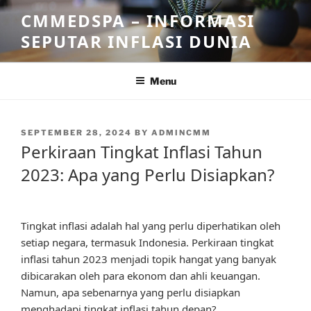
Skip
CMMEDSPA – INFORMASI
to
SEPUTAR INFLASI DUNIA
content
Menu
POSTED
SEPTEMBER 28, 2024
BY
ADMINCMM
ON
Perkiraan Tingkat Inflasi Tahun
2023: Apa yang Perlu Disiapkan?
Tingkat inflasi adalah hal yang perlu diperhatikan oleh
setiap negara, termasuk Indonesia. Perkiraan tingkat
inflasi tahun 2023 menjadi topik hangat yang banyak
dibicarakan oleh para ekonom dan ahli keuangan.
Namun, apa sebenarnya yang perlu disiapkan
menghadapi tingkat inflasi tahun depan?