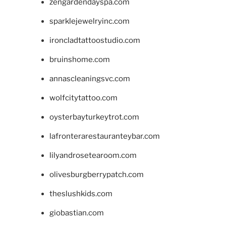
zengardendayspa.com
sparklejewelryinc.com
ironcladtattoostudio.com
bruinshome.com
annascleaningsvc.com
wolfcitytattoo.com
oysterbayturkeytrot.com
lafronterarestauranteybar.com
lilyandrosetearoom.com
olivesburgberrypatch.com
theslushkids.com
giobastian.com