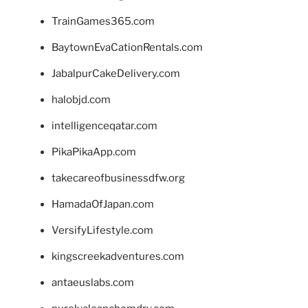
TrainGames365.com
BaytownEvaCationRentals.com
JabalpurCakeDelivery.com
halobjd.com
intelligenceqatar.com
PikaPikaApp.com
takecareofbusinessdfw.org
HamadaOfJapan.com
VersifyLifestyle.com
kingscreekadventures.com
antaeuslabs.com