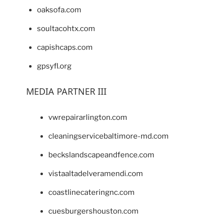
oaksofa.com
soultacohtx.com
capishcaps.com
gpsyfl.org
MEDIA PARTNER III
vwrepairarlington.com
cleaningservicebaltimore-md.com
beckslandscapeandfence.com
vistaaltadelveramendi.com
coastlinecateringnc.com
cuesburgershouston.com