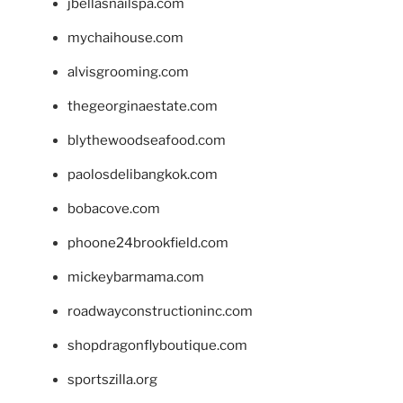
jbellasnailspa.com
mychaihouse.com
alvisgrooming.com
thegeorginaestate.com
blythewoodseafood.com
paolosdelibangkok.com
bobacove.com
phoone24brookfield.com
mickeybarmama.com
roadwayconstructioninc.com
shopdragonflyboutique.com
sportszilla.org