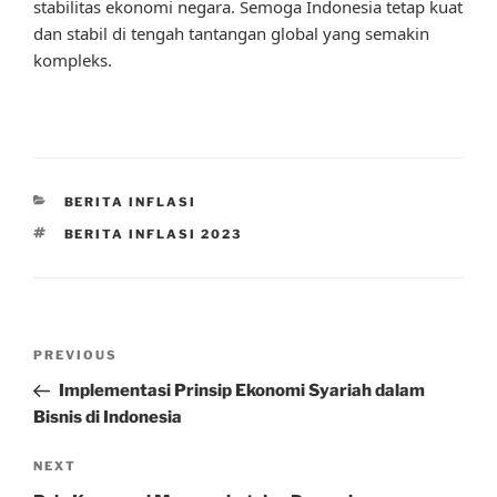
stabilitas ekonomi negara. Semoga Indonesia tetap kuat
dan stabil di tengah tantangan global yang semakin
kompleks.
CATEGORIES
BERITA INFLASI
TAGS
BERITA INFLASI 2023
Post
Previous
PREVIOUS
navigation
Post
Implementasi Prinsip Ekonomi Syariah dalam
Bisnis di Indonesia
Next
NEXT
Post