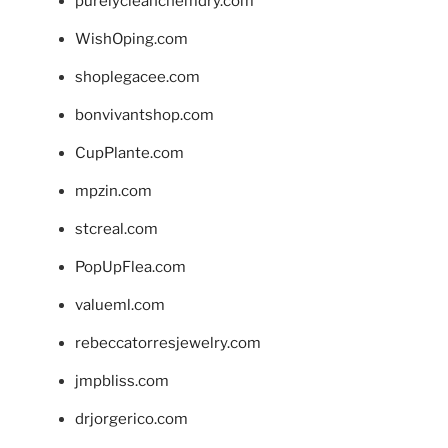
purelycleanchemdry.com
WishOping.com
shoplegacee.com
bonvivantshop.com
CupPlante.com
mpzin.com
stcreal.com
PopUpFlea.com
valueml.com
rebeccatorresjewelry.com
jmpbliss.com
drjorgerico.com