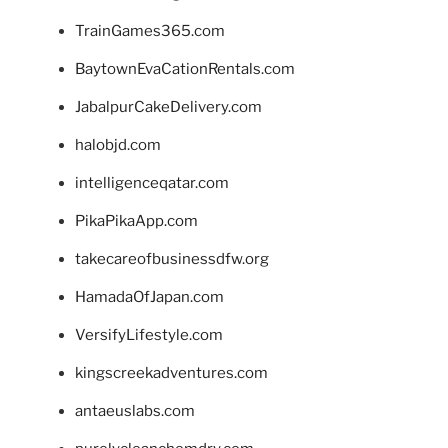
TrainGames365.com
BaytownEvaCationRentals.com
JabalpurCakeDelivery.com
halobjd.com
intelligenceqatar.com
PikaPikaApp.com
takecareofbusinessdfw.org
HamadaOfJapan.com
VersifyLifestyle.com
kingscreekadventures.com
antaeuslabs.com