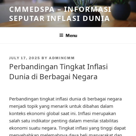
Skip
CMMEDSPA – INFORMASI
to
SEPUTAR INFLASI DUNIA
content
Menu
POSTED
JULY 17, 2025
BY
ADMINCMM
ON
Perbandingan Tingkat Inflasi
Dunia di Berbagai Negara
Perbandingan tingkat inflasi dunia di berbagai negara
menjadi topik yang menarik untuk dibahas dalam
konteks ekonomi global saat ini. Inflasi merupakan
salah satu indikator penting dalam menilai stabilitas
ekonomi suatu negara. Tingkat inflasi yang tinggi dapat
menyebabkan melemahnya daya beli masyarakat dan