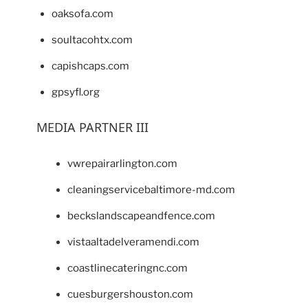
oaksofa.com
soultacohtx.com
capishcaps.com
gpsyfl.org
MEDIA PARTNER III
vwrepairarlington.com
cleaningservicebaltimore-md.com
beckslandscapeandfence.com
vistaaltadelveramendi.com
coastlinecateringnc.com
cuesburgershouston.com