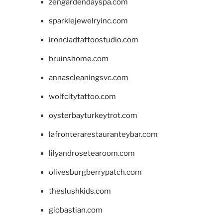
zengardendayspa.com
sparklejewelryinc.com
ironcladtattoostudio.com
bruinshome.com
annascleaningsvc.com
wolfcitytattoo.com
oysterbayturkeytrot.com
lafronterarestauranteybar.com
lilyandrosetearoom.com
olivesburgberrypatch.com
theslushkids.com
giobastian.com