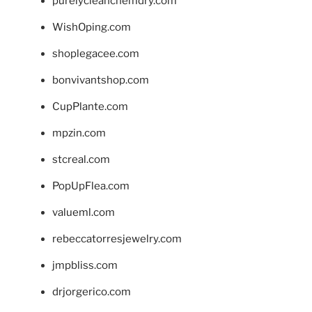
purelycleanchemdry.com
WishOping.com
shoplegacee.com
bonvivantshop.com
CupPlante.com
mpzin.com
stcreal.com
PopUpFlea.com
valueml.com
rebeccatorresjewelry.com
jmpbliss.com
drjorgerico.com