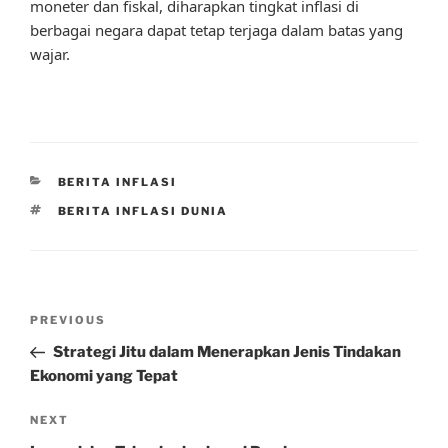
moneter dan fiskal, diharapkan tingkat inflasi di
berbagai negara dapat tetap terjaga dalam batas yang
wajar.
CATEGORIES
BERITA INFLASI
TAGS
BERITA INFLASI DUNIA
Post
Previous
PREVIOUS
navigation
Post
Strategi Jitu dalam Menerapkan Jenis Tindakan
Ekonomi yang Tepat
Next
NEXT
Post