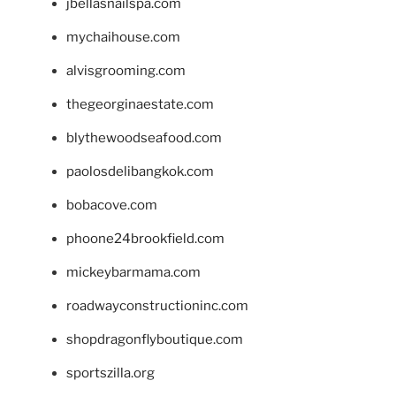
jbellasnailspa.com
mychaihouse.com
alvisgrooming.com
thegeorginaestate.com
blythewoodseafood.com
paolosdelibangkok.com
bobacove.com
phoone24brookfield.com
mickeybarmama.com
roadwayconstructioninc.com
shopdragonflyboutique.com
sportszilla.org