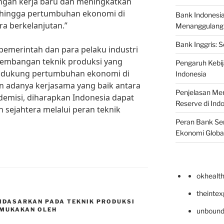
gan kerja baru dan meningkatkan
ehingga pertumbuhan ekonomi di
Bank Indonesi
ra berkelanjutan.”
Menanggulangi I
Bank Inggris: 
 pemerintah dan para pelaku industri
embangan teknik produksi yang
Pengaruh Kebij
ndukung pertumbuhan ekonomi di
Indonesia
n adanya kerjasama yang baik antara
Penjelasan Men
ademisi, diharapkan Indonesia dapat
Reserve di Ind
 sejahtera melalui peran teknik
Peran Bank Sen
Ekonomi Globa
okhealt
theinte
IDASARKAN PADA TEKNIK PRODUKSI
MUKAKAN OLEH
unbound