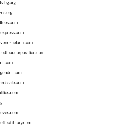
ds-bg.org
ves.org
tees.com
rsexpress.com
venezuelaen.com
oodfoodcorporation.com
nnt.com
gender.com
ardssale.com
litics.com
rg
neves.com
ffectlibrary.com