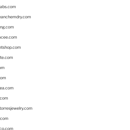
labs.com
leanchemdry.com
ing.com
acee.com
ntshop.com
te.com
om
com
ea.com
.com
torresjewelry.com
s.com
ico.com