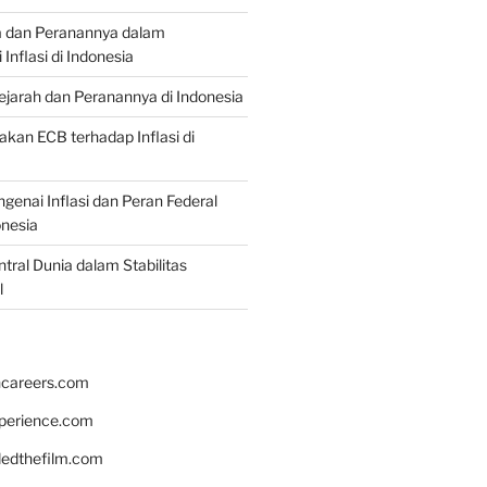
a dan Peranannya dalam
nflasi di Indonesia
Sejarah dan Peranannya di Indonesia
akan ECB terhadap Inflasi di
genai Inflasi dan Peran Federal
onesia
tral Dunia dalam Stabilitas
l
hcareers.com
xperience.com
edthefilm.com