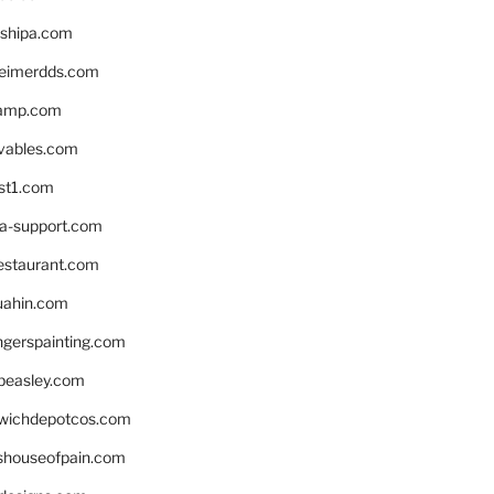
shipa.com
eimerdds.com
camp.com
ivables.com
st1.com
la-support.com
estaurant.com
uahin.com
erspainting.com
beasley.com
wichdepotcos.com
eshouseofpain.com