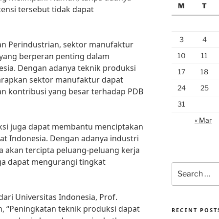
M
T
tensi tersebut tidak dapat
3
4
n Perindustrian, sektor manufaktur
 yang berperan penting dalam
10
11
ia. Dengan adanya teknik produksi
17
18
arapkan sektor manufaktur dapat
24
25
 kontribusi yang besar terhadap PDB
31
« Mar
duksi juga dapat membantu menciptakan
at Indonesia. Dengan adanya industri
 akan tercipta peluang-peluang kerja
ga dapat mengurangi tingkat
Search
for:
ari Universitas Indonesia, Prof.
, “Peningkatan teknik produksi dapat
RECENT POST