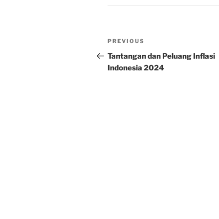
Post
Previous
PREVIOUS
navigation
Post
Tantangan dan Peluang Inflasi
Indonesia 2024