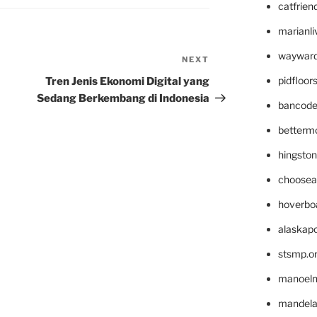
catfrien
marianli
wayward
NEXT
Next
Post
pidfloo
Tren Jenis Ekonomi Digital yang
Sedang Berkembang di Indonesia
bancode
betterm
hingsto
choosea
hoverbo
alaskapo
stsmp.o
manoel
mandelae