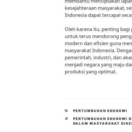
membantu menciptakan lapan
kesejahteraan masyarakat, s
Indonesia dapat tercapai seca
Oleh karena itu, penting bagi
untuk terus mendorong peng
modern dan efisien guna me
masyarakat Indonesia. Denga
pemerintah, industri, dan ak
menjadi negara yang maju dan
produksi yang optimal.
CATEGORIES
PERTUMBUHAN EKONOMI
TAGS
PERTUMBUHAN EKONOMI D
DALAM MASYARAKAT DIKE