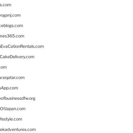
ns.com
yoganj.com
rceblogs.com
ames365.com
EvaCationRentals.com
rCakeDelivery.com
.com
enceqatar.com
aApp.com
eofbusinessdfw.org
OfJapan.com
ifestyle.com
eekadventures.com