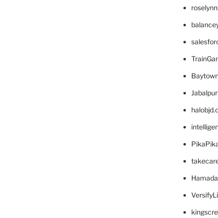
roselyn
balance
salesfo
TrainG
Baytown
Jabalpu
halobjd
intellig
PikaPik
takecar
Hamada
VersifyL
kingscr