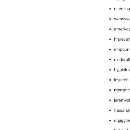
queensu
wendyw
ameri-
hrsrece
empcon
cinderel
bigpinkr
inspireh
memming
jeremyp
thesand
drgiggl