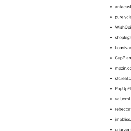
antaeus
purelyc
WishOp
shopleg
bonviva
CupPlan
mpzin.c
stcreal.
PopUpFl
valueml
rebecca
jmpblis
drjorger