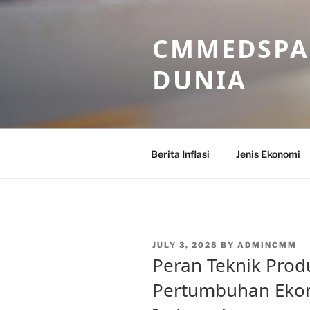
Skip
to
CMMEDSPA 
content
DUNIA
Berita Inflasi
Jenis Ekonomi
POSTED
JULY 3, 2025
BY
ADMINCMM
ON
Peran Teknik Pro
Pertumbuhan Ekon