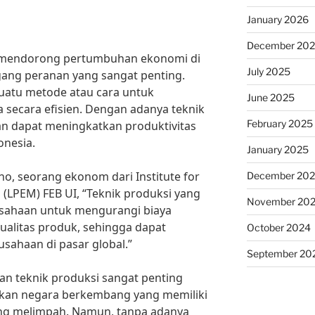
January 2026
December 20
m mendorong pertumbuhan ekonomi di
July 2025
ang peranan yang sangat penting.
uatu metode atau cara untuk
June 2025
 secara efisien. Dengan adanya teknik
February 2025
an dapat meningkatkan produktivitas
onesia.
January 2025
o, seorang ekonom dari Institute for
December 20
 (LPEM) FEB UI, “Teknik produksi yang
November 20
sahaan untuk mengurangi biaya
alitas produk, sehingga dapat
October 2024
sahaan di pasar global.”
September 20
an teknik produksi sangat penting
kan negara berkembang yang memiliki
ng melimpah. Namun, tanpa adanya