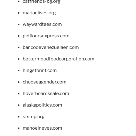
catfriends-bg.org
marianlives.org
waywardtees.com
pidfloorsexpress.com
bancodevenezuelaen.com
bettermoodfoodcorporation.com
hingstonnt.com
chooseagender.com
hoverboardssale.com
alaskapolitics.com
stsmp.org
manoelneves.com