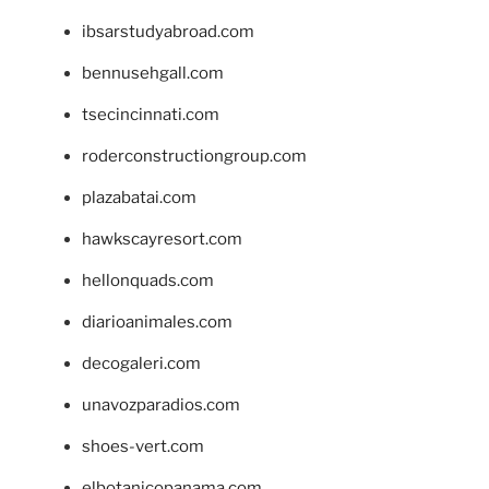
ibsarstudyabroad.com
bennusehgall.com
tsecincinnati.com
roderconstructiongroup.com
plazabatai.com
hawkscayresort.com
hellonquads.com
diarioanimales.com
decogaleri.com
unavozparadios.com
shoes-vert.com
elbotanicopanama.com