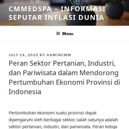
Skip
CMMEDSPA – INFORMASI
to
SEPUTAR INFLASI DUNIA
content
Menu
POSTED
JULY 19, 2025
BY
ADMINCMM
ON
Peran Sektor Pertanian, Industri,
dan Pariwisata dalam Mendorong
Pertumbuhan Ekonomi Provinsi di
Indonesia
Pertumbuhan ekonomi suatu provinsi dapat
dipengaruhi oleh berbagai sektor, salah satunya adalah
sektor pertanian, industri, dan pariwisata. Peran ketiga