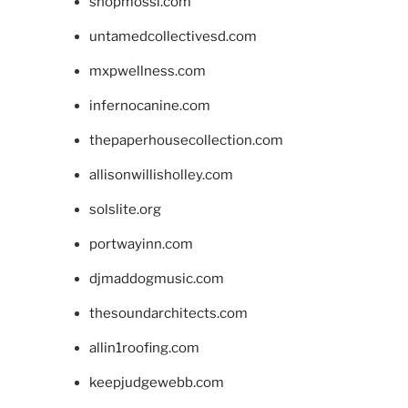
shopmossi.com
untamedcollectivesd.com
mxpwellness.com
infernocanine.com
thepaperhousecollection.com
allisonwillisholley.com
solslite.org
portwayinn.com
djmaddogmusic.com
thesoundarchitects.com
allin1roofing.com
keepjudgewebb.com