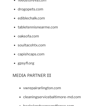
feedstoreva.com
drogopets.com
ediblechalk.com
tabletennisnearme.com
oaksofa.com
soultacohtx.com
capishcaps.com
gpsyfl.org
MEDIA PARTNER III
vwrepairarlington.com
cleaningservicebaltimore-md.com
beckslandscapeandfence.com