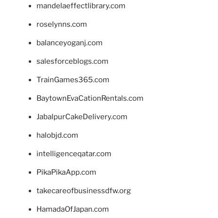
mandelaeffectlibrary.com
roselynns.com
balanceyoganj.com
salesforceblogs.com
TrainGames365.com
BaytownEvaCationRentals.com
JabalpurCakeDelivery.com
halobjd.com
intelligenceqatar.com
PikaPikaApp.com
takecareofbusinessdfw.org
HamadaOfJapan.com