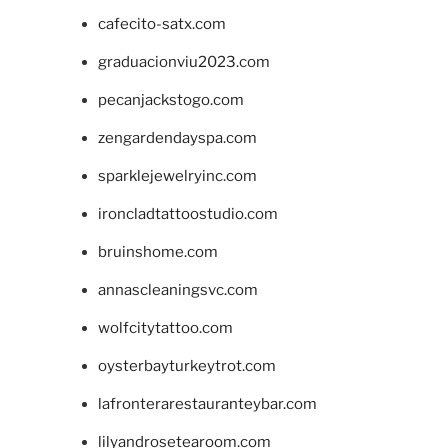
cafecito-satx.com
graduacionviu2023.com
pecanjackstogo.com
zengardendayspa.com
sparklejewelryinc.com
ironcladtattoostudio.com
bruinshome.com
annascleaningsvc.com
wolfcitytattoo.com
oysterbayturkeytrot.com
lafronterarestauranteybar.com
lilyandrosetearoom.com