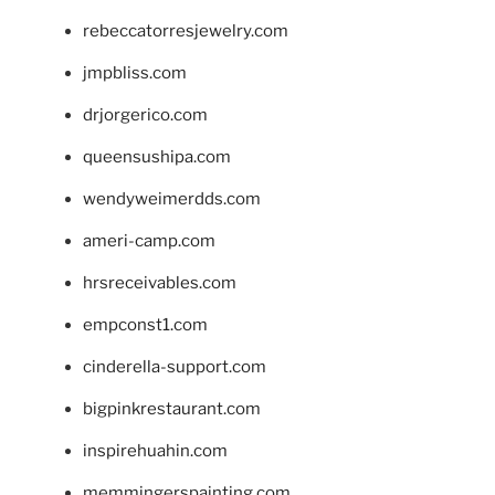
rebeccatorresjewelry.com
jmpbliss.com
drjorgerico.com
queensushipa.com
wendyweimerdds.com
ameri-camp.com
hrsreceivables.com
empconst1.com
cinderella-support.com
bigpinkrestaurant.com
inspirehuahin.com
memmingerspainting.com