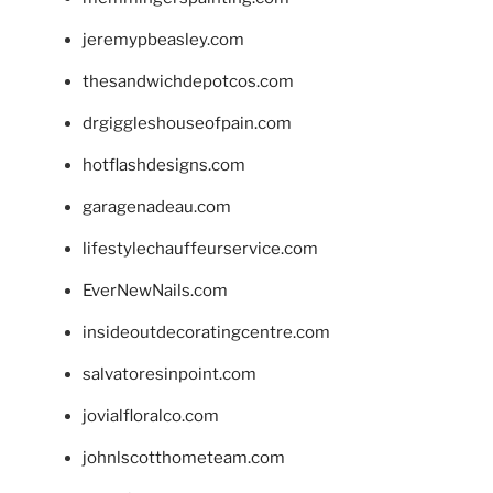
jeremypbeasley.com
thesandwichdepotcos.com
drgiggleshouseofpain.com
hotflashdesigns.com
garagenadeau.com
lifestylechauffeurservice.com
EverNewNails.com
insideoutdecoratingcentre.com
salvatoresinpoint.com
jovialfloralco.com
johnlscotthometeam.com