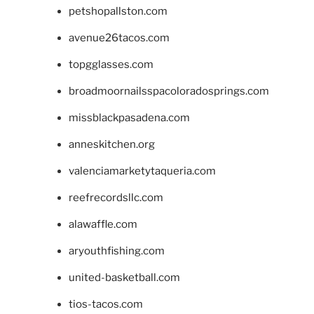
petshopallston.com
avenue26tacos.com
topgglasses.com
broadmoornailsspacoloradosprings.com
missblackpasadena.com
anneskitchen.org
valenciamarketytaqueria.com
reefrecordsllc.com
alawaffle.com
aryouthfishing.com
united-basketball.com
tios-tacos.com