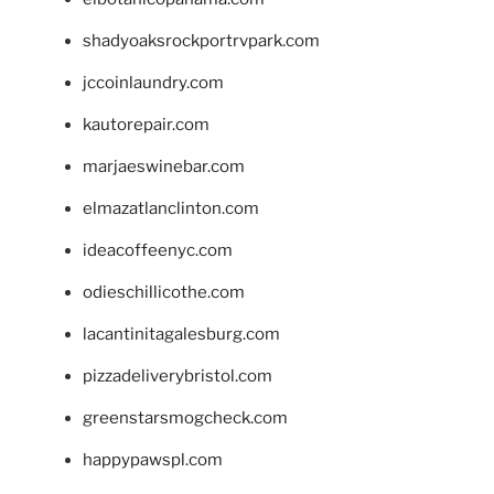
shadyoaksrockportrvpark.com
jccoinlaundry.com
kautorepair.com
marjaeswinebar.com
elmazatlanclinton.com
ideacoffeenyc.com
odieschillicothe.com
lacantinitagalesburg.com
pizzadeliverybristol.com
greenstarsmogcheck.com
happypawspl.com