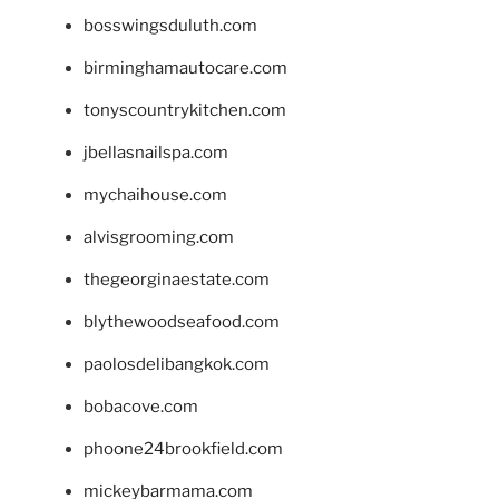
bosswingsduluth.com
birminghamautocare.com
tonyscountrykitchen.com
jbellasnailspa.com
mychaihouse.com
alvisgrooming.com
thegeorginaestate.com
blythewoodseafood.com
paolosdelibangkok.com
bobacove.com
phoone24brookfield.com
mickeybarmama.com