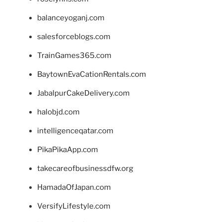
balanceyoganj.com
salesforceblogs.com
TrainGames365.com
BaytownEvaCationRentals.com
JabalpurCakeDelivery.com
halobjd.com
intelligenceqatar.com
PikaPikaApp.com
takecareofbusinessdfw.org
HamadaOfJapan.com
VersifyLifestyle.com