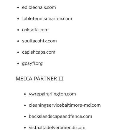
ediblechalk.com
tabletennisnearme.com
oaksofa.com
soultacohtx.com
capishcaps.com
gpsyfl.org
MEDIA PARTNER III
vwrepairarlington.com
cleaningservicebaltimore-md.com
beckslandscapeandfence.com
vistaaltadelveramendi.com