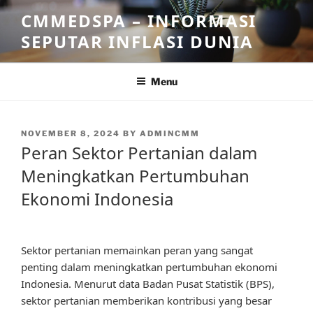
Skip
CMMEDSPA – INFORMASI
to
SEPUTAR INFLASI DUNIA
content
Menu
POSTED
NOVEMBER 8, 2024
BY
ADMINCMM
ON
Peran Sektor Pertanian dalam
Meningkatkan Pertumbuhan
Ekonomi Indonesia
Sektor pertanian memainkan peran yang sangat
penting dalam meningkatkan pertumbuhan ekonomi
Indonesia. Menurut data Badan Pusat Statistik (BPS),
sektor pertanian memberikan kontribusi yang besar