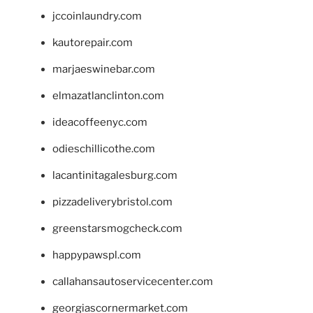
jccoinlaundry.com
kautorepair.com
marjaeswinebar.com
elmazatlanclinton.com
ideacoffeenyc.com
odieschillicothe.com
lacantinitagalesburg.com
pizzadeliverybristol.com
greenstarsmogcheck.com
happypawspl.com
callahansautoservicecenter.com
georgiascornermarket.com