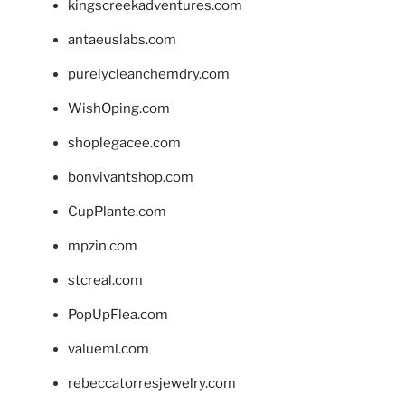
kingscreekadventures.com
antaeuslabs.com
purelycleanchemdry.com
WishOping.com
shoplegacee.com
bonvivantshop.com
CupPlante.com
mpzin.com
stcreal.com
PopUpFlea.com
valueml.com
rebeccatorresjewelry.com