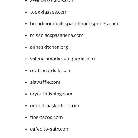
avenue26tacos.com
topgglasses.com
broadmoornailsspacoloradosprings.com
missblackpasadena.com
anneskitchen.org
valenciamarketytaqueria.com
reefrecordsllc.com
alawaffle.com
aryouthfishing.com
united-basketball.com
tios-tacos.com
cafecito-satx.com