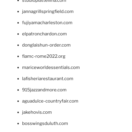
studiopiattellina.com
jannagrillspringfield.com
fujiyamacharleston.com
elpatronchardon.com
donglaishun-order.com
fiamc-rome2022.org
mariceworldessentials.com
lafisheriarestaurant.com
915jazzandmore.com
aguadulce-countryfair.com
jakehovis.com
bosswingsduluth.com