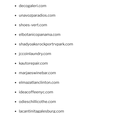
decogaleri.com
unavozparadios.com
shoes-vert.com
elbotanicopanama.com
shadyoaksrockportrvpark.com
jccoinlaundry.com
kautorepair.com
marjaeswinebar.com
elmazatlanclinton.com
ideacoffeenyc.com
odieschillicothe.com
lacantinitagalesburg.com