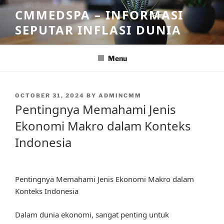
Skip
CMMEDSPA – INFORMASI
to
SEPUTAR INFLASI DUNIA
content
Menu
POSTED
OCTOBER 31, 2024
BY
ADMINCMM
ON
Pentingnya Memahami Jenis
Ekonomi Makro dalam Konteks
Indonesia
Pentingnya Memahami Jenis Ekonomi Makro dalam
Konteks Indonesia
Dalam dunia ekonomi, sangat penting untuk