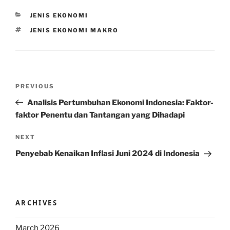
CATEGORIES
JENIS EKONOMI
TAGS
JENIS EKONOMI MAKRO
Post
Previous
PREVIOUS
navigation
Post
Analisis Pertumbuhan Ekonomi Indonesia: Faktor-
faktor Penentu dan Tantangan yang Dihadapi
Next
NEXT
Post
Penyebab Kenaikan Inflasi Juni 2024 di Indonesia
ARCHIVES
March 2026