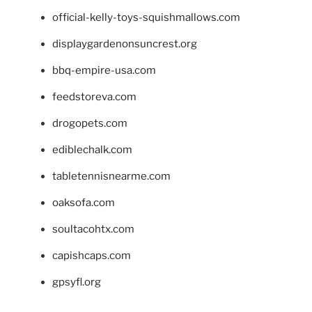
official-kelly-toys-squishmallows.com
displaygardenonsuncrest.org
bbq-empire-usa.com
feedstoreva.com
drogopets.com
ediblechalk.com
tabletennisnearme.com
oaksofa.com
soultacohtx.com
capishcaps.com
gpsyfl.org