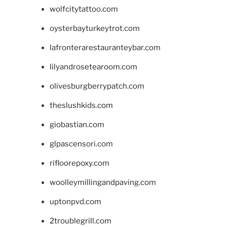
wolfcitytattoo.com
oysterbayturkeytrot.com
lafronterarestauranteybar.com
lilyandrosetearoom.com
olivesburgberrypatch.com
theslushkids.com
giobastian.com
glpascensori.com
rifloorepoxy.com
woolleymillingandpaving.com
uptonpvd.com
2troublegrill.com