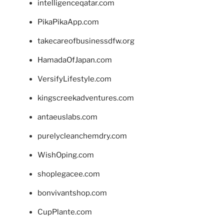
intelligenceqatar.com
PikaPikaApp.com
takecareofbusinessdfw.org
HamadaOfJapan.com
VersifyLifestyle.com
kingscreekadventures.com
antaeuslabs.com
purelycleanchemdry.com
WishOping.com
shoplegacee.com
bonvivantshop.com
CupPlante.com