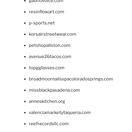
gabriovoice.com
resinflowart.com
p-sports.net
korsairstreetwear.com
petshopallston.com
avenue26tacos.com
topgglasses.com
broadmoornailsspacoloradosprings.com
missblackpasadena.com
anneskitchen.org
valenciamarketytaqueria.com
reefrecordsllc.com