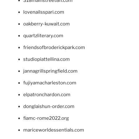
318mainstreet8h.com
lovenailsspari.com
oakberry-kuwait.com
quartzliterary.com
friendsofbroderickpark.com
studiopiattellina.com
jannagrillspringfield.com
fujiyamacharleston.com
elpatronchardon.com
donglaishun-order.com
fiamc-rome2022.org
mariceworldessentials.com