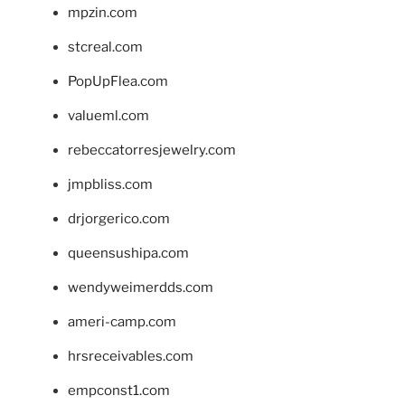
mpzin.com
stcreal.com
PopUpFlea.com
valueml.com
rebeccatorresjewelry.com
jmpbliss.com
drjorgerico.com
queensushipa.com
wendyweimerdds.com
ameri-camp.com
hrsreceivables.com
empconst1.com