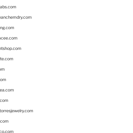
labs.com
leanchemdry.com
ing.com
acee.com
ntshop.com
te.com
om
com
ea.com
.com
torresjewelry.com
s.com
ico.com