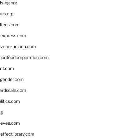
ds-bg.org
ves.org
tees.com
rsexpress.com
venezuelaen.com
oodfoodcorporation.com
nnt.com
gender.com
ardssale.com
litics.com
rg
neves.com
ffectlibrary.com