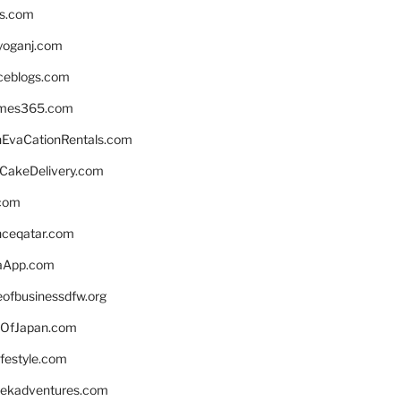
ns.com
yoganj.com
rceblogs.com
ames365.com
EvaCationRentals.com
rCakeDelivery.com
.com
enceqatar.com
aApp.com
eofbusinessdfw.org
OfJapan.com
ifestyle.com
eekadventures.com