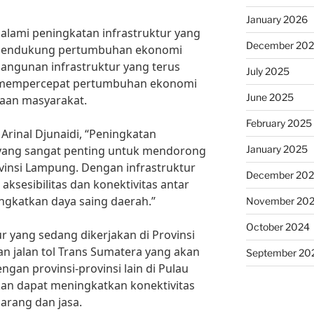
January 2026
alami peningkatan infrastruktur yang
December 20
 mendukung pertumbuhan ekonomi
ngunan infrastruktur yang terus
July 2025
t mempercepat pertumbuhan ekonomi
June 2025
aan masyarakat.
February 2025
rinal Djunaidi, “Peningkatan
January 2025
 yang sangat penting untuk mendorong
insi Lampung. Dengan infrastruktur
December 20
ksesibilitas dan konektivitas antar
ngkatkan daya saing daerah.”
November 20
October 2024
ur yang sedang dikerjakan di Provinsi
jalan tol Trans Sumatera yang akan
September 20
n provinsi-provinsi lain di Pulau
kan dapat meningkatkan konektivitas
arang dan jasa.