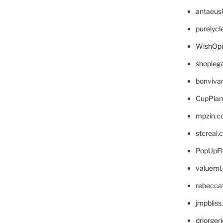
antaeus
purelyc
WishOp
shopleg
bonviva
CupPlan
mpzin.c
stcreal.
PopUpFl
valueml
rebecca
jmpblis
drjorger