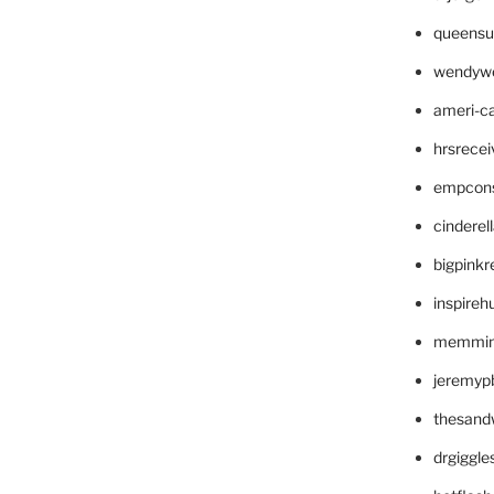
queensu
wendyw
ameri-
hrsrece
empcon
cinderel
bigpinkr
inspireh
memming
jeremyp
thesand
drgiggl