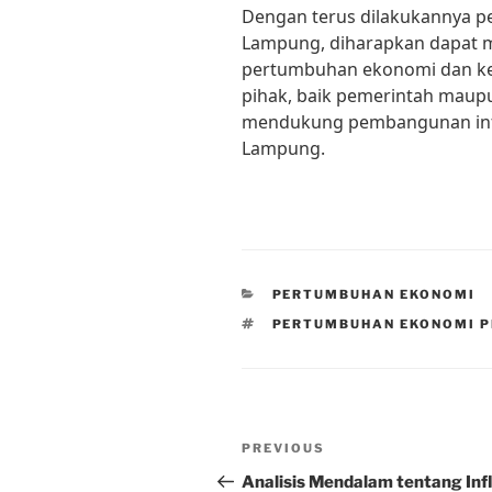
Dengan terus dilakukannya pen
Lampung, diharapkan dapat 
pertumbuhan ekonomi dan ke
pihak, baik pemerintah maupu
mendukung pembangunan infr
Lampung.
CATEGORIES
PERTUMBUHAN EKONOMI
TAGS
PERTUMBUHAN EKONOMI P
Post
Previous
PREVIOUS
navigation
Post
Analisis Mendalam tentang Infl