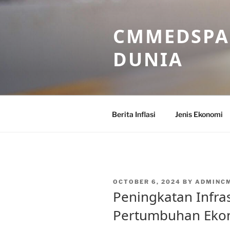
Skip
to
CMMEDSPA 
content
DUNIA
Berita Inflasi
Jenis Ekonomi
POSTED
OCTOBER 6, 2024
BY
ADMINC
ON
Peningkatan Infra
Pertumbuhan Ekon