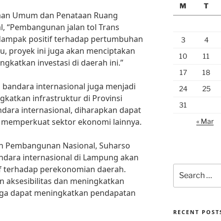
M
T
jaan Umum dan Penataan Ruang
al, “Pembangunan jalan tol Trans
ampak positif terhadap pertumbuhan
3
4
u, proyek ini juga akan menciptakan
10
11
gkatkan investasi di daerah ini.”
17
18
 bandara internasional juga menjadi
24
25
katkan infrastruktur di Provinsi
31
ara internasional, diharapkan dapat
 memperkuat sektor ekonomi lainnya.
« Mar
n Pembangunan Nasional, Suharso
dara internasional di Lampung akan
if terhadap perekonomian daerah.
Search
for:
 aksesibilitas dan meningkatkan
gga dapat meningkatkan pendapatan
RECENT POST