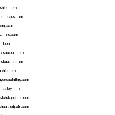
shipa.com
eimerdds.com
camp.com
ivables.com
st1.com
la-support.com
estaurant.com
uahin.com
erspainting.com
beasley.com
wichdepotcos.com
eshouseofpain.com