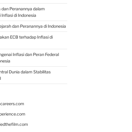
a dan Peranannya dalam
nflasi di Indonesia
Sejarah dan Peranannya di Indonesia
akan ECB terhadap Inflasi di
genai Inflasi dan Peran Federal
onesia
tral Dunia dalam Stabilitas
l
hcareers.com
xperience.com
edthefilm.com