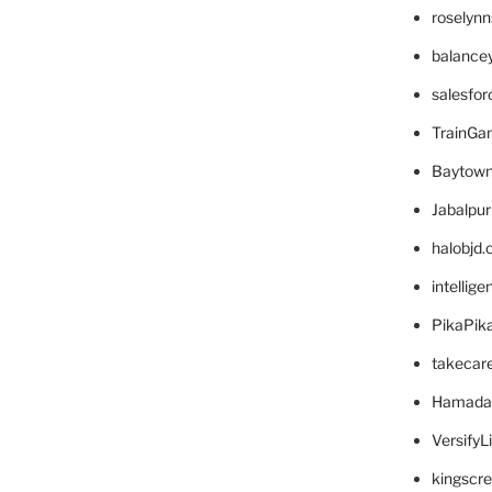
roselyn
balance
salesfo
TrainG
Baytown
Jabalpu
halobjd
intellig
PikaPik
takecar
Hamada
VersifyL
kingscr