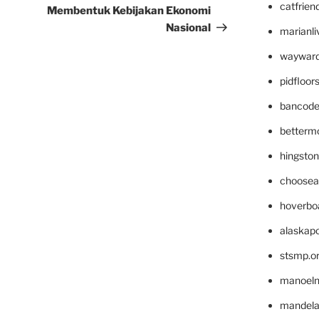
catfrien
Membentuk Kebijakan Ekonomi
Nasional
marianli
wayward
pidfloo
bancode
betterm
hingsto
choosea
hoverbo
alaskapo
stsmp.o
manoel
mandelae