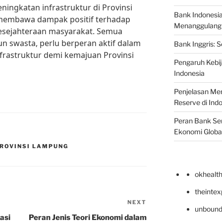
ingkatan infrastruktur di Provinsi
Bank Indonesi
membawa dampak positif terhadap
Menanggulangi I
sejahteraan masyarakat. Semua
n swasta, perlu berperan aktif dalam
Bank Inggris: 
astruktur demi kemajuan Provinsi
Pengaruh Kebij
Indonesia
Penjelasan Men
Reserve di Ind
Peran Bank Sen
Ekonomi Globa
ROVINSI LAMPUNG
okhealt
theinte
NEXT
Next
unbound
Post
asi
Peran Jenis Teori Ekonomi dalam