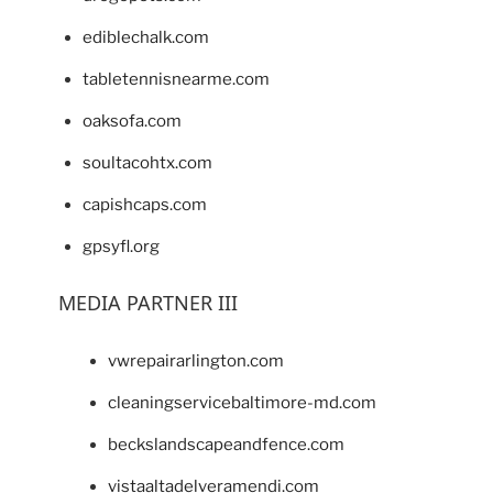
ediblechalk.com
tabletennisnearme.com
oaksofa.com
soultacohtx.com
capishcaps.com
gpsyfl.org
MEDIA PARTNER III
vwrepairarlington.com
cleaningservicebaltimore-md.com
beckslandscapeandfence.com
vistaaltadelveramendi.com