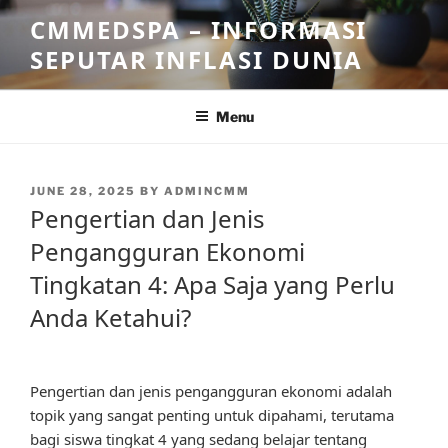
Skip
CMMEDSPA – INFORMASI
to
SEPUTAR INFLASI DUNIA
content
Menu
POSTED
JUNE 28, 2025
BY
ADMINCMM
ON
Pengertian dan Jenis
Pengangguran Ekonomi
Tingkatan 4: Apa Saja yang Perlu
Anda Ketahui?
Pengertian dan jenis pengangguran ekonomi adalah
topik yang sangat penting untuk dipahami, terutama
bagi siswa tingkat 4 yang sedang belajar tentang