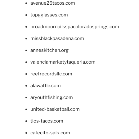
avenue26tacos.com
topgglasses.com
broadmoornailsspacoloradosprings.com
missblackpasadena.com
anneskitchen.org
valenciamarketytaqueria.com
reefrecordsllc.com
alawaffle.com
aryouthfishing.com
united-basketball.com
tios-tacos.com
cafecito-satx.com