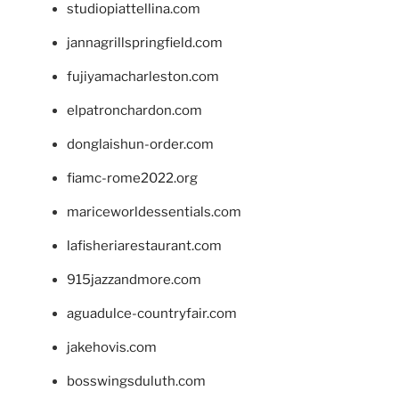
studiopiattellina.com
jannagrillspringfield.com
fujiyamacharleston.com
elpatronchardon.com
donglaishun-order.com
fiamc-rome2022.org
mariceworldessentials.com
lafisheriarestaurant.com
915jazzandmore.com
aguadulce-countryfair.com
jakehovis.com
bosswingsduluth.com