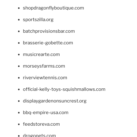
shopdragonflyboutique.com
sportszilla.org
batchprovisionsbar.com
brasserie-gobette.com
musicrearte.com
morseysfarms.com
riverviewtennis.com
official-kelly-toys-squishmallows.com
displaygardenonsuncrest.org
bbq-empire-usa.com
feedstoreva.com
drogopets.com