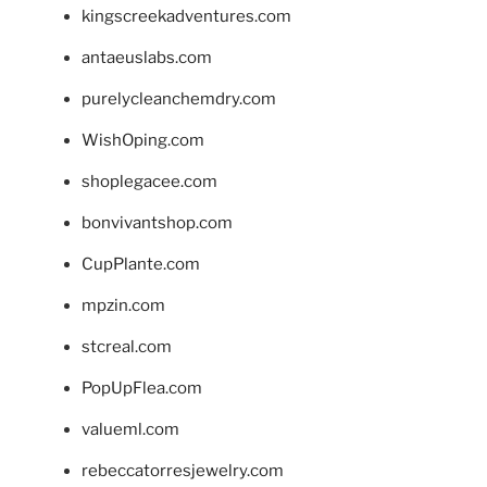
kingscreekadventures.com
antaeuslabs.com
purelycleanchemdry.com
WishOping.com
shoplegacee.com
bonvivantshop.com
CupPlante.com
mpzin.com
stcreal.com
PopUpFlea.com
valueml.com
rebeccatorresjewelry.com