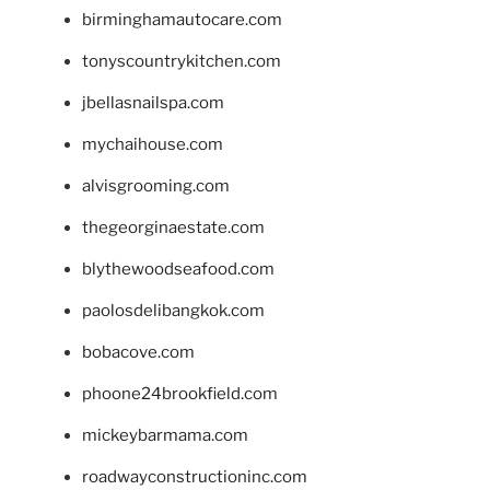
birminghamautocare.com
tonyscountrykitchen.com
jbellasnailspa.com
mychaihouse.com
alvisgrooming.com
thegeorginaestate.com
blythewoodseafood.com
paolosdelibangkok.com
bobacove.com
phoone24brookfield.com
mickeybarmama.com
roadwayconstructioninc.com