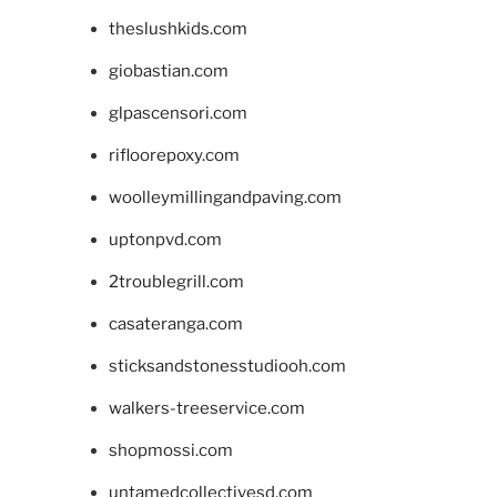
theslushkids.com
giobastian.com
glpascensori.com
rifloorepoxy.com
woolleymillingandpaving.com
uptonpvd.com
2troublegrill.com
casateranga.com
sticksandstonesstudiooh.com
walkers-treeservice.com
shopmossi.com
untamedcollectivesd.com