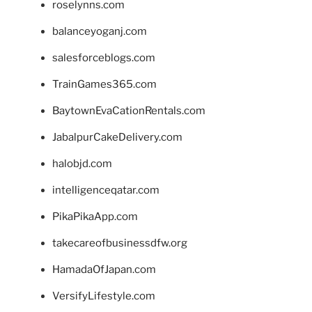
roselynns.com
balanceyoganj.com
salesforceblogs.com
TrainGames365.com
BaytownEvaCationRentals.com
JabalpurCakeDelivery.com
halobjd.com
intelligenceqatar.com
PikaPikaApp.com
takecareofbusinessdfw.org
HamadaOfJapan.com
VersifyLifestyle.com