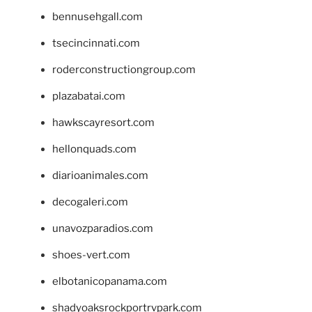
bennusehgall.com
tsecincinnati.com
roderconstructiongroup.com
plazabatai.com
hawkscayresort.com
hellonquads.com
diarioanimales.com
decogaleri.com
unavozparadios.com
shoes-vert.com
elbotanicopanama.com
shadyoaksrockportrvpark.com