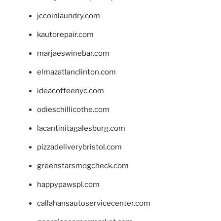
jccoinlaundry.com
kautorepair.com
marjaeswinebar.com
elmazatlanclinton.com
ideacoffeenyc.com
odieschillicothe.com
lacantinitagalesburg.com
pizzadeliverybristol.com
greenstarsmogcheck.com
happypawspl.com
callahansautoservicecenter.com