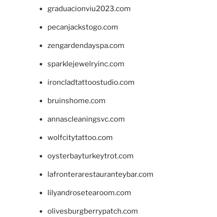
graduacionviu2023.com
pecanjackstogo.com
zengardendayspa.com
sparklejewelryinc.com
ironcladtattoostudio.com
bruinshome.com
annascleaningsvc.com
wolfcitytattoo.com
oysterbayturkeytrot.com
lafronterarestauranteybar.com
lilyandrosetearoom.com
olivesburgberrypatch.com