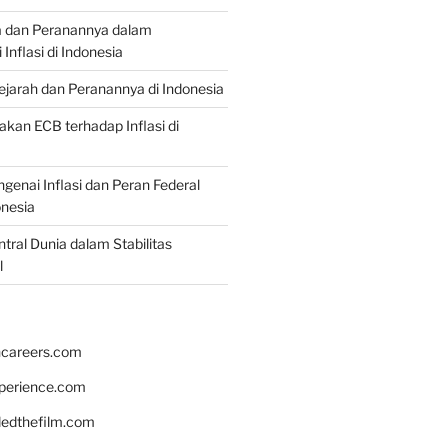
a dan Peranannya dalam
nflasi di Indonesia
Sejarah dan Peranannya di Indonesia
akan ECB terhadap Inflasi di
genai Inflasi dan Peran Federal
onesia
tral Dunia dalam Stabilitas
l
hcareers.com
xperience.com
edthefilm.com