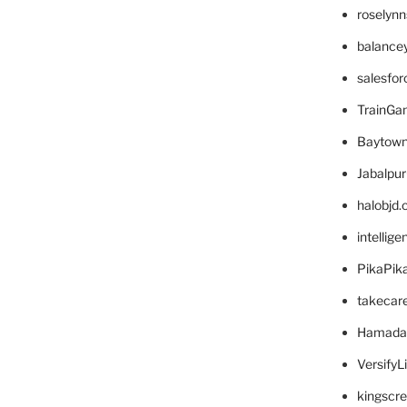
roselyn
balance
salesfo
TrainG
Baytown
Jabalpu
halobjd
intellig
PikaPik
takecar
Hamada
VersifyL
kingscr