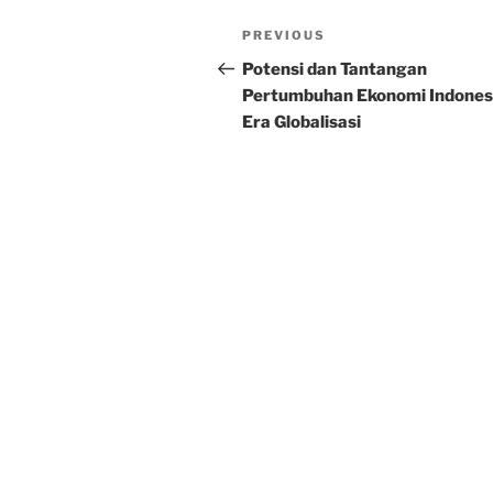
Post
Previous
PREVIOUS
navigation
Post
Potensi dan Tantangan
Pertumbuhan Ekonomi Indonesi
Era Globalisasi