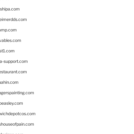
shipa.com
eimerdds.com
camp.com
ivables.com
st1.com
la-support.com
estaurant.com
uahin.com
erspainting.com
beasley.com
wichdepotcos.com
eshouseofpain.com