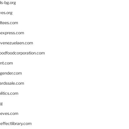
ds-bg.org
ves.org
tees.com
rsexpress.com
venezuelaen.com
oodfoodcorporation.com
nnt.com
gender.com
ardssale.com
litics.com
rg
neves.com
ffectlibrary.com