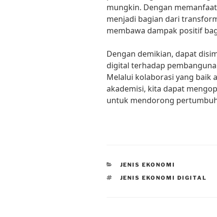
mungkin. Dengan memanfaatka
menjadi bagian dari transfor
membawa dampak positif bag
Dengan demikian, dapat dis
digital terhadap pembangunan
Melalui kolaborasi yang baik 
akademisi, kita dapat mengop
untuk mendorong pertumbuh
CATEGORIES
JENIS EKONOMI
TAGS
JENIS EKONOMI DIGITAL