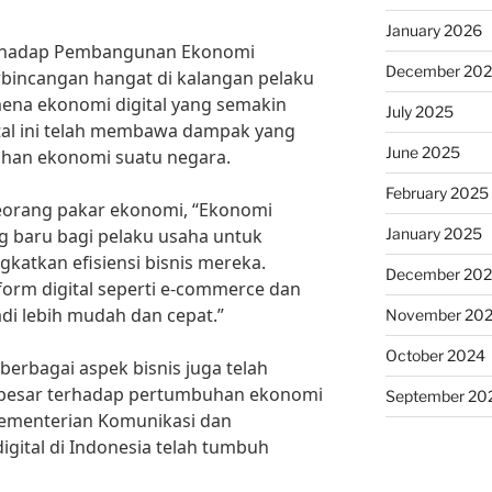
January 2026
erhadap Pembangunan Ekonomi
December 20
rbincangan hangat di kalangan pelaku
mena ekonomi digital yang semakin
July 2025
ital ini telah membawa dampak yang
June 2025
uhan ekonomi suatu negara.
February 2025
seorang pakar ekonomi, “Ekonomi
January 2025
g baru bagi pelaku usaha untuk
atkan efisiensi bisnis mereka.
December 20
orm digital seperti e-commerce dan
adi lebih mudah dan cepat.”
November 20
October 2024
erbagai aspek bisnis juga telah
 besar terhadap pertumbuhan ekonomi
September 20
Kementerian Komunikasi dan
igital di Indonesia telah tumbuh