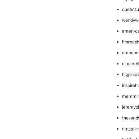
queensu
wendyw
ameri-
hrsrece
empcon
cinderel
bigpinkr
inspireh
memming
jeremyp
thesand
drgiggl