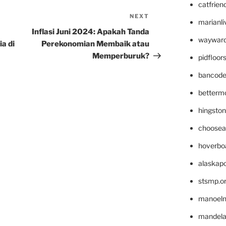
catfrien
NEXT
Next
marianli
Post
Inflasi Juni 2024: Apakah Tanda
wayward
a di
Perekonomian Membaik atau
Memperburuk?
pidfloo
bancode
betterm
hingsto
choosea
hoverbo
alaskapo
stsmp.o
manoel
mandelae