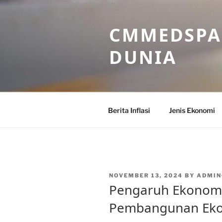
Skip
to
CMMEDSPA 
content
DUNIA
Berita Inflasi
Jenis Ekonomi
POSTED
NOVEMBER 13, 2024
BY
ADMI
ON
Pengaruh Ekonomi 
Pembangunan Eko