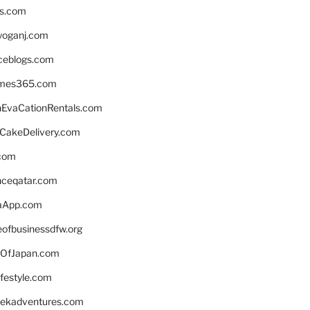
ns.com
yoganj.com
rceblogs.com
ames365.com
EvaCationRentals.com
rCakeDelivery.com
.com
enceqatar.com
aApp.com
eofbusinessdfw.org
OfJapan.com
ifestyle.com
eekadventures.com