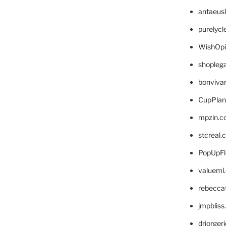
antaeus
purelyc
WishOp
shopleg
bonviva
CupPlan
mpzin.c
stcreal.
PopUpFl
valueml
rebecca
jmpblis
drjorger