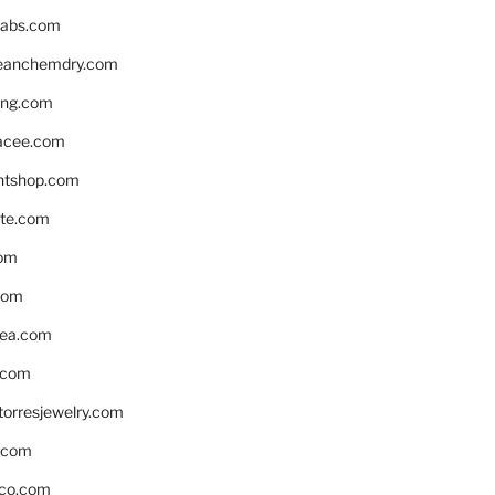
labs.com
leanchemdry.com
ing.com
acee.com
ntshop.com
te.com
om
com
ea.com
.com
torresjewelry.com
s.com
ico.com