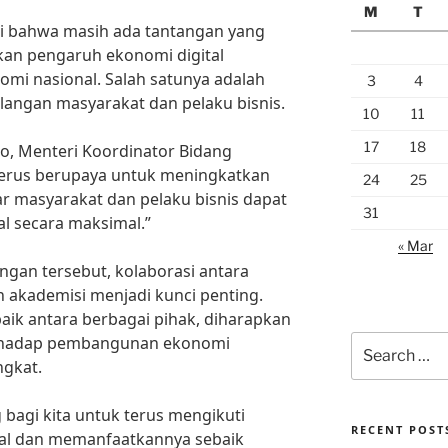
M
T
ri bahwa masih ada tantangan yang
an pengaruh ekonomi digital
i nasional. Salah satunya adalah
3
4
kalangan masyarakat dan pelaku bisnis.
10
11
17
18
to, Menteri Koordinator Bidang
erus berupaya untuk meningkatkan
24
25
agar masyarakat dan pelaku bisnis dapat
31
l secara maksimal.”
« Mar
gan tersebut, kolaborasi antara
n akademisi menjadi kunci penting.
aik antara berbagai pihak, diharapkan
erhadap pembangunan ekonomi
Search
for:
ngkat.
g bagi kita untuk terus mengikuti
RECENT POST
al dan memanfaatkannya sebaik