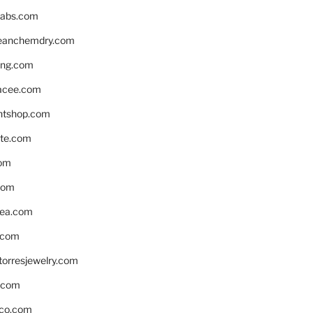
labs.com
leanchemdry.com
ing.com
acee.com
ntshop.com
te.com
om
com
ea.com
.com
torresjewelry.com
s.com
ico.com