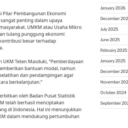
January 2026
 Pilar Pembangunan Ekonomi
December 20
 sangat penting dalam upaya
 masyarakat. UMKM atau Usaha Mikro
July 2025
an tulang punggung ekonomi
June 2025
kontribusi besar terhadap
a.
February 2025
January 2025
an UKM Teten Masduki, “Pemberdayaan
memberikan bantuan modal, namun
December 20
 pelatihan dan pendampingan agar
ra berkelanjutan.”
November 20
October 2024
erbitkan oleh Badan Pusat Statistik
M telah berhasil menciptakan
September 20
ang di Indonesia. Hal ini menunjukkan
MKM dalam mendukung pertumbuhan