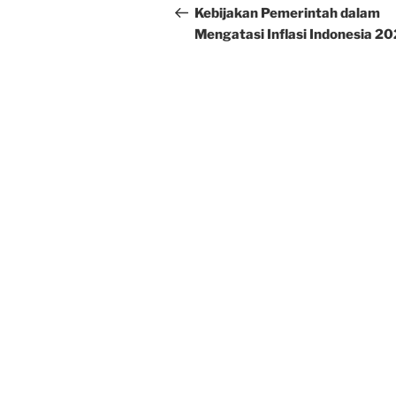
navigation
Post
Kebijakan Pemerintah dalam
Mengatasi Inflasi Indonesia 2