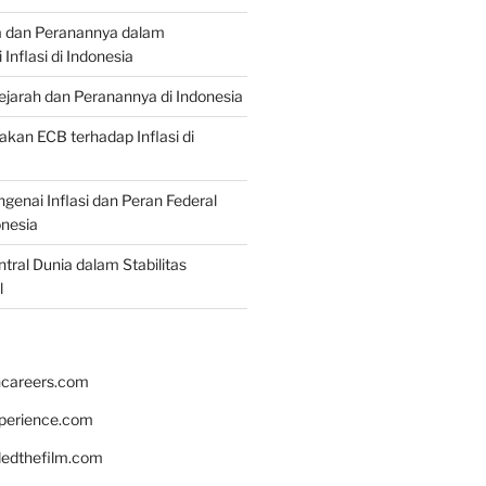
a dan Peranannya dalam
nflasi di Indonesia
Sejarah dan Peranannya di Indonesia
akan ECB terhadap Inflasi di
genai Inflasi dan Peran Federal
onesia
tral Dunia dalam Stabilitas
l
hcareers.com
xperience.com
edthefilm.com