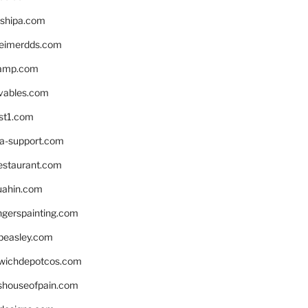
shipa.com
eimerdds.com
camp.com
ivables.com
st1.com
la-support.com
estaurant.com
uahin.com
erspainting.com
beasley.com
wichdepotcos.com
eshouseofpain.com