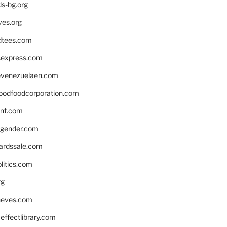
ds-bg.org
ves.org
tees.com
rsexpress.com
venezuelaen.com
oodfoodcorporation.com
nnt.com
gender.com
ardssale.com
litics.com
rg
neves.com
ffectlibrary.com