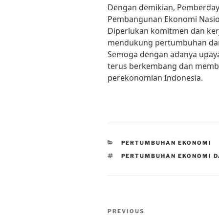
Dengan demikian, Pemberday
Pembangunan Ekonomi Nasiona
Diperlukan komitmen dan ker
mendukung pertumbuhan dan
Semoga dengan adanya upaya
terus berkembang dan member
perekonomian Indonesia.
CATEGORIES
PERTUMBUHAN EKONOMI
TAGS
PERTUMBUHAN EKONOMI 
Post
Previous
PREVIOUS