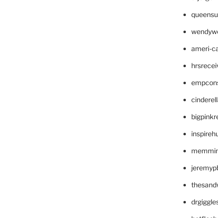
queensu
wendyw
ameri-
hrsrece
empcon
cinderel
bigpinkr
inspireh
memming
jeremyp
thesand
drgiggl