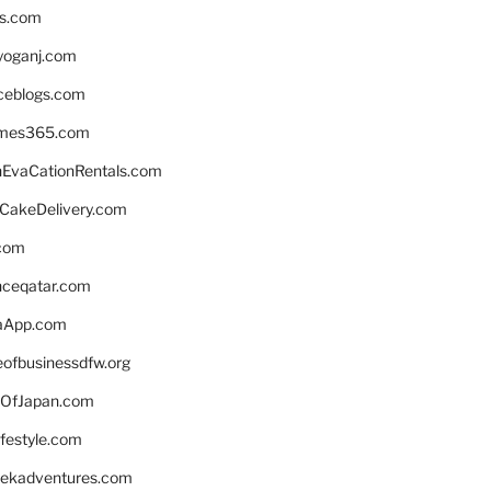
ns.com
yoganj.com
rceblogs.com
ames365.com
EvaCationRentals.com
rCakeDelivery.com
.com
enceqatar.com
aApp.com
eofbusinessdfw.org
OfJapan.com
ifestyle.com
eekadventures.com