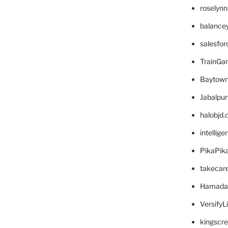
roselyn
balance
salesfo
TrainG
Baytown
Jabalpu
halobjd
intellig
PikaPik
takecar
Hamada
VersifyL
kingscr