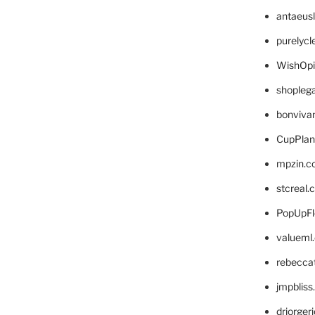
antaeus
purelyc
WishOp
shopleg
bonviva
CupPlan
mpzin.c
stcreal.
PopUpFl
valueml
rebecca
jmpblis
drjorger