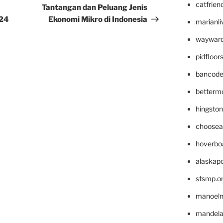
catfrien
Post
Tantangan dan Peluang Jenis
024
Ekonomi Mikro di Indonesia
marianli
wayward
pidfloo
bancode
betterm
hingsto
choosea
hoverbo
alaskapo
stsmp.o
manoel
mandelae