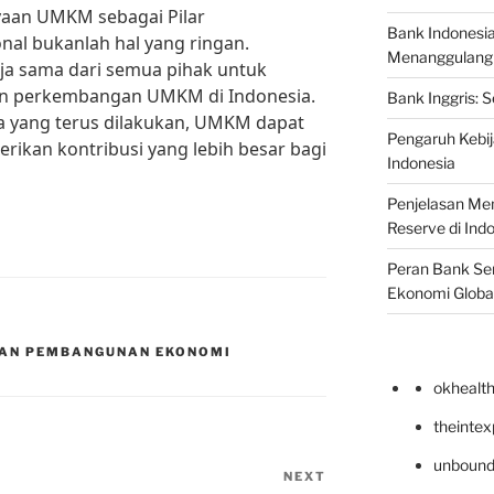
aan UMKM sebagai Pilar
Bank Indonesi
l bukanlah hal yang ringan.
Menanggulangi I
ja sama dari semua pihak untuk
 perkembangan UMKM di Indonesia.
Bank Inggris: 
 yang terus dilakukan, UMKM dapat
Pengaruh Kebij
ikan kontribusi yang lebih besar bagi
Indonesia
Penjelasan Men
Reserve di Ind
Peran Bank Sen
Ekonomi Globa
DAN PEMBANGUNAN EKONOMI
okhealt
theinte
unbound
NEXT
Next