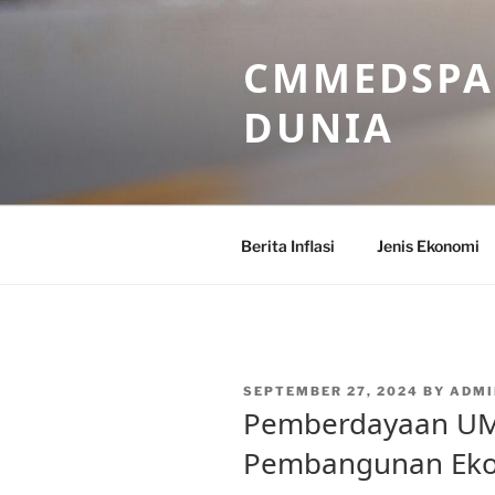
Skip
to
CMMEDSPA 
content
DUNIA
Berita Inflasi
Jenis Ekonomi
POSTED
SEPTEMBER 27, 2024
BY
ADM
ON
Pemberdayaan UM
Pembangunan Eko