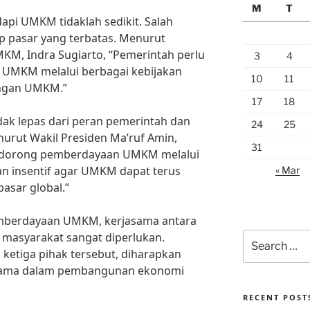
M
T
pi UMKM tidaklah sedikit. Salah
p pasar yang terbatas. Menurut
MKM, Indra Sugiarto, “Pemerintah perlu
3
4
 UMKM melalui berbagai kebijakan
10
11
ngan UMKM.”
17
18
k lepas dari peran pemerintah dan
24
25
nurut Wakil Presiden Ma’ruf Amin,
31
ndorong pemberdayaan UMKM melalui
n insentif agar UMKM dapat terus
« Mar
asar global.”
berdayaan UMKM, kerjasama antara
 masyarakat sangat diperlukan.
Search
for:
 ketiga pihak tersebut, diharapkan
utama dalam pembangunan ekonomi
RECENT POST