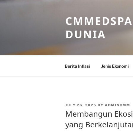
Skip
to
CMMEDSPA 
content
DUNIA
Berita Inflasi
Jenis Ekonomi
POSTED
JULY 26, 2025
BY
ADMINCMM
ON
Membangun Ekosis
yang Berkelanjuta