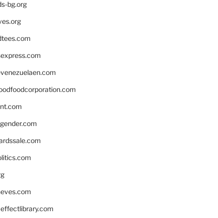
ds-bg.org
ves.org
tees.com
rsexpress.com
venezuelaen.com
oodfoodcorporation.com
nnt.com
gender.com
ardssale.com
litics.com
rg
neves.com
ffectlibrary.com