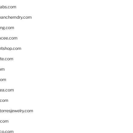
labs.com
leanchemdry.com
ing.com
acee.com
ntshop.com
te.com
om
com
ea.com
.com
torresjewelry.com
s.com
ico.com