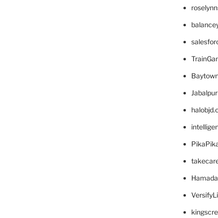
roselyn
balance
salesfo
TrainG
Baytown
Jabalpu
halobjd
intellig
PikaPik
takecar
Hamada
VersifyL
kingscr