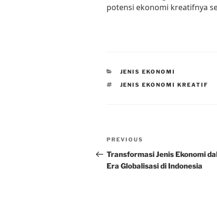
potensi ekonomi kreatifnya s
CATEGORIES
JENIS EKONOMI
TAGS
JENIS EKONOMI KREATIF
Post
Previous
PREVIOUS
navigation
Post
Transformasi Jenis Ekonomi d
Era Globalisasi di Indonesia