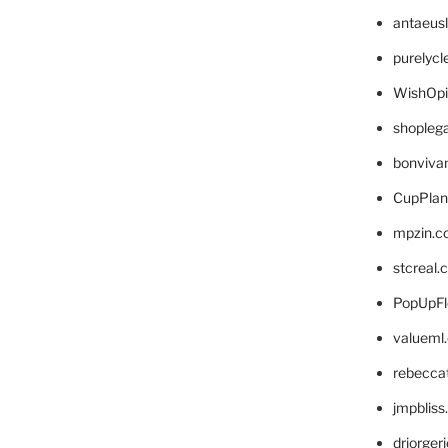
antaeus
purelyc
WishOp
shopleg
bonviva
CupPlan
mpzin.c
stcreal.
PopUpFl
valueml
rebecca
jmpblis
drjorger