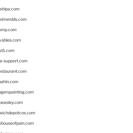
shipa.com
eimerdds.com
camp.com
ivables.com
st1.com
la-support.com
estaurant.com
uahin.com
erspainting.com
beasley.com
wichdepotcos.com
eshouseofpain.com