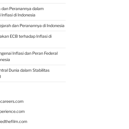
a dan Peranannya dalam
nflasi di Indonesia
Sejarah dan Peranannya di Indonesia
akan ECB terhadap Inflasi di
genai Inflasi dan Peran Federal
onesia
tral Dunia dalam Stabilitas
l
hcareers.com
xperience.com
edthefilm.com