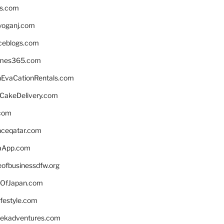
ns.com
yoganj.com
rceblogs.com
ames365.com
EvaCationRentals.com
rCakeDelivery.com
.com
enceqatar.com
aApp.com
eofbusinessdfw.org
OfJapan.com
ifestyle.com
eekadventures.com