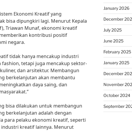
January 2026
stem Ekonomi Kreatif yang
December 20
ak bisa dipungkiri lagi. Menurut Kepala
f), Triawan Munaf, ekonomi kreatif
July 2025
memberikan kontribusi positif
June 2025
mi negara.
February 2025
tif tidak hanya mencakup industri
January 2025
an fashion, tetapi juga mencakup sektor-
, kuliner, dan arsitektur. Membangun
December 20
ang berkelanjutan akan membantu
meningkatkan daya saing, dan
November 20
masyarakat.”
October 2024
yang bisa dilakukan untuk membangun
September 20
ng berkelanjutan adalah dengan
para pelaku ekonomi kreatif, seperti
industri kreatif lainnya. Menurut