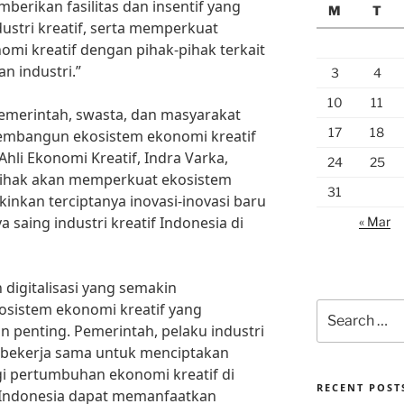
erikan fasilitas dan insentif yang
M
T
tri kreatif, serta memperkuat
omi kreatif dengan pihak-pihak terkait
n industri.”
3
4
10
11
 pemerintah, swasta, dan masyarakat
17
18
embangun ekosistem ekonomi kreatif
hli Ekonomi Kreatif, Indra Varka,
24
25
 pihak akan memperkuat ekosistem
31
nkan terciptanya inovasi-inovasi baru
saing industri kreatif Indonesia di
« Mar
 digitalisasi yang semakin
istem ekonomi kreatif yang
Search
for:
n penting. Pemerintah, pelaku industri
u bekerja sama untuk menciptakan
i pertumbuhan ekonomi kreatif di
RECENT POST
 Indonesia dapat memanfaatkan