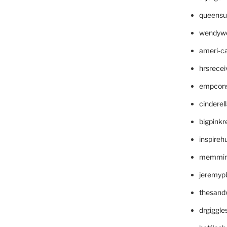
queensu
wendyw
ameri-
hrsrece
empcon
cinderel
bigpinkr
inspireh
memming
jeremyp
thesand
drgiggl