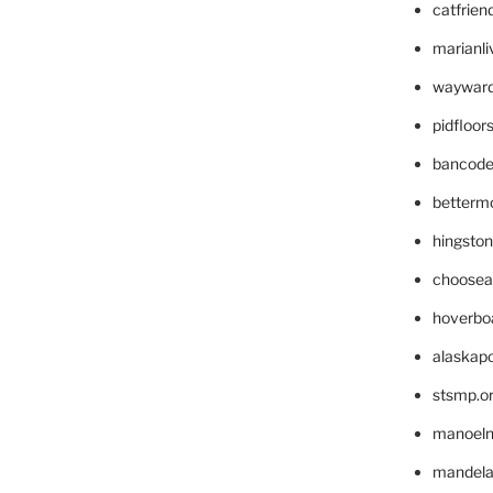
catfrien
marianli
wayward
pidfloo
bancode
betterm
hingsto
choosea
hoverbo
alaskapo
stsmp.o
manoel
mandelae