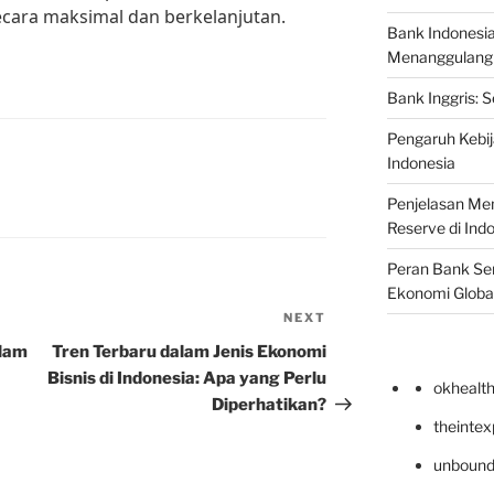
ecara maksimal dan berkelanjutan.
Bank Indonesi
Menanggulangi I
Bank Inggris: 
Pengaruh Kebij
Indonesia
Penjelasan Men
Reserve di Ind
Peran Bank Sen
Ekonomi Globa
NEXT
Next
Post
alam
Tren Terbaru dalam Jenis Ekonomi
Bisnis di Indonesia: Apa yang Perlu
okhealt
Diperhatikan?
theinte
unbound