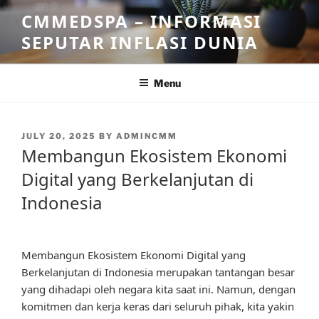
Skip
CMMEDSPA – INFORMASI
to
SEPUTAR INFLASI DUNIA
content
Menu
POSTED
JULY 20, 2025
BY
ADMINCMM
ON
Membangun Ekosistem Ekonomi
Digital yang Berkelanjutan di
Indonesia
Membangun Ekosistem Ekonomi Digital yang
Berkelanjutan di Indonesia merupakan tantangan besar
yang dihadapi oleh negara kita saat ini. Namun, dengan
komitmen dan kerja keras dari seluruh pihak, kita yakin