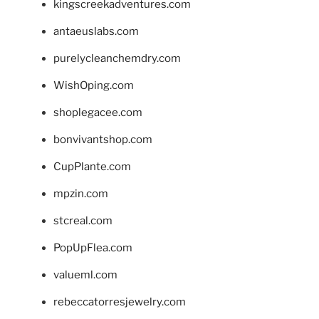
kingscreekadventures.com
antaeuslabs.com
purelycleanchemdry.com
WishOping.com
shoplegacee.com
bonvivantshop.com
CupPlante.com
mpzin.com
stcreal.com
PopUpFlea.com
valueml.com
rebeccatorresjewelry.com