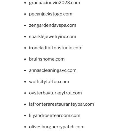
graduacionviu2023.com
pecanjackstogo.com
zengardendayspa.com
sparklejewelryinc.com
ironcladtattoostudio.com
bruinshome.com
annascleaningsvc.com
wolfcitytattoo.com
oysterbayturkeytrot.com
lafronterarestauranteybar.com
lilyandrosetearoom.com
olivesburgberrypatch.com