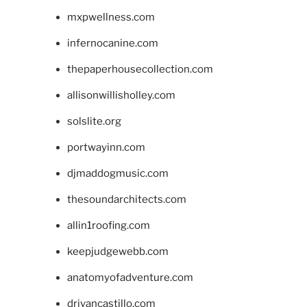
mxpwellness.com
infernocanine.com
thepaperhousecollection.com
allisonwillisholley.com
solslite.org
portwayinn.com
djmaddogmusic.com
thesoundarchitects.com
allin1roofing.com
keepjudgewebb.com
anatomyofadventure.com
drivancastillo.com