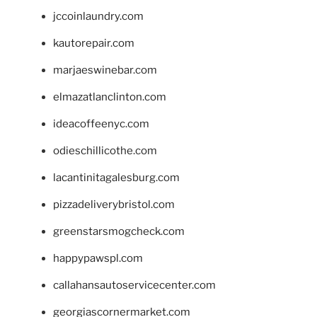
jccoinlaundry.com
kautorepair.com
marjaeswinebar.com
elmazatlanclinton.com
ideacoffeenyc.com
odieschillicothe.com
lacantinitagalesburg.com
pizzadeliverybristol.com
greenstarsmogcheck.com
happypawspl.com
callahansautoservicecenter.com
georgiascornermarket.com