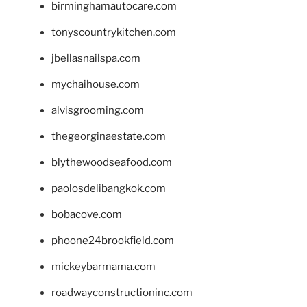
birminghamautocare.com
tonyscountrykitchen.com
jbellasnailspa.com
mychaihouse.com
alvisgrooming.com
thegeorginaestate.com
blythewoodseafood.com
paolosdelibangkok.com
bobacove.com
phoone24brookfield.com
mickeybarmama.com
roadwayconstructioninc.com