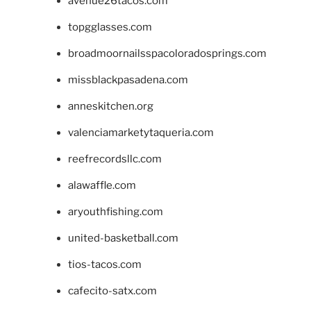
avenue26tacos.com
topgglasses.com
broadmoornailsspacoloradosprings.com
missblackpasadena.com
anneskitchen.org
valenciamarketytaqueria.com
reefrecordsllc.com
alawaffle.com
aryouthfishing.com
united-basketball.com
tios-tacos.com
cafecito-satx.com