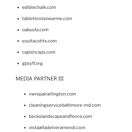
ediblechalk.com
tabletennisnearme.com
oaksofa.com
soultacohtx.com
capishcaps.com
gpsyfl.org
MEDIA PARTNER III
vwrepairarlington.com
cleaningservicebaltimore-md.com
beckslandscapeandfence.com
vistaaltadelveramendi.com