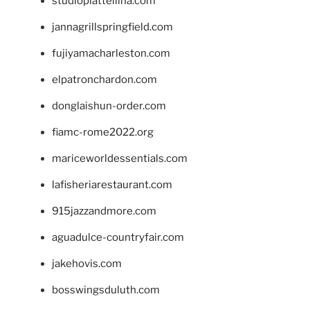
studiopiattellina.com
jannagrillspringfield.com
fujiyamacharleston.com
elpatronchardon.com
donglaishun-order.com
fiamc-rome2022.org
mariceworldessentials.com
lafisheriarestaurant.com
915jazzandmore.com
aguadulce-countryfair.com
jakehovis.com
bosswingsduluth.com