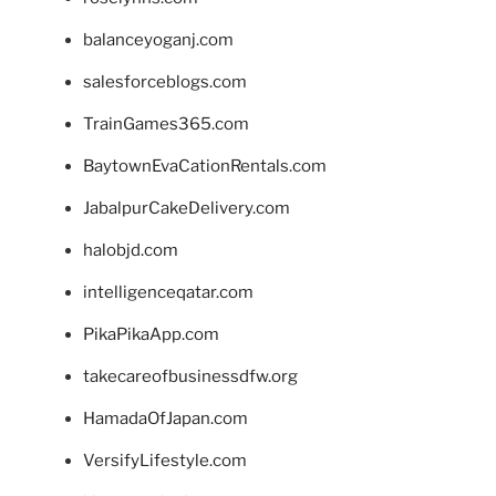
balanceyoganj.com
salesforceblogs.com
TrainGames365.com
BaytownEvaCationRentals.com
JabalpurCakeDelivery.com
halobjd.com
intelligenceqatar.com
PikaPikaApp.com
takecareofbusinessdfw.org
HamadaOfJapan.com
VersifyLifestyle.com