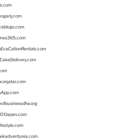
ns.com
yoganj.com
rceblogs.com
ames365.com
EvaCationRentals.com
rCakeDelivery.com
.com
enceqatar.com
aApp.com
eofbusinessdfw.org
OfJapan.com
ifestyle.com
eekadventures.com