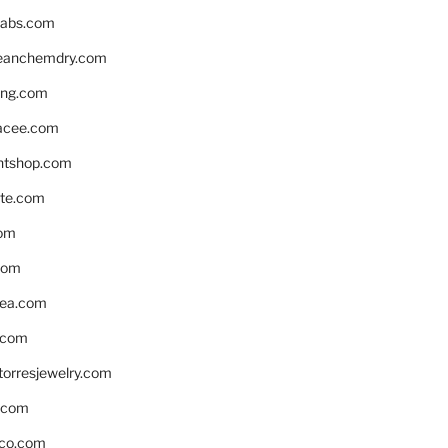
labs.com
leanchemdry.com
ing.com
acee.com
ntshop.com
te.com
om
com
ea.com
.com
torresjewelry.com
s.com
ico.com