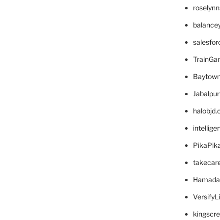
roselyn
balance
salesfo
TrainG
Baytown
Jabalpu
halobjd
intellig
PikaPik
takecar
Hamada
VersifyL
kingscr