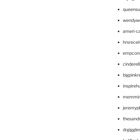
queensu
wendyw
ameri-
hrsrece
empcon
cinderel
bigpinkr
inspireh
memming
jeremyp
thesand
drgiggl