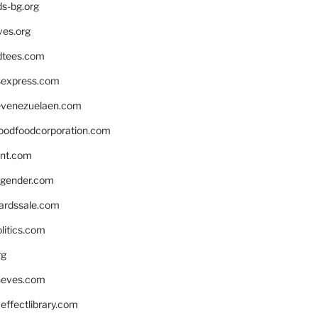
ds-bg.org
ves.org
tees.com
rsexpress.com
venezuelaen.com
oodfoodcorporation.com
nnt.com
gender.com
ardssale.com
litics.com
rg
neves.com
ffectlibrary.com