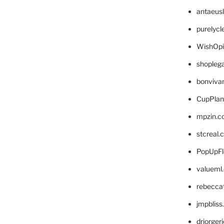
antaeus
purelyc
WishOp
shopleg
bonviva
CupPlan
mpzin.c
stcreal.
PopUpFl
valueml
rebecca
jmpblis
drjorger