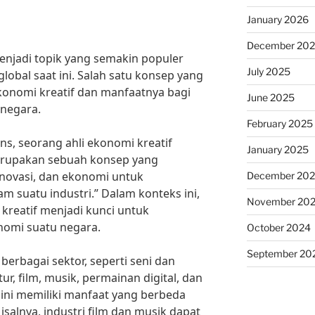
January 2026
December 20
enjadi topik yang semakin populer
July 2025
bal saat ini. Salah satu konsep yang
ekonomi kreatif dan manfaatnya bagi
June 2025
negara.
February 2025
s, seorang ahli ekonomi kreatif
January 2025
erupakan sebuah konsep yang
inovasi, dan ekonomi untuk
December 20
m suatu industri.” Dalam konteks ini,
November 20
reatif menjadi kunci untuk
omi suatu negara.
October 2024
September 20
 berbagai sektor, seperti seni dan
ur, film, musik, permainan digital, dan
r ini memiliki manfaat yang berbeda
salnya, industri film dan musik dapat