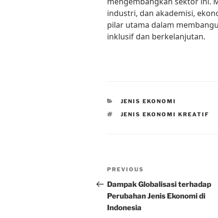
mengembangkan sektor ini. Me
industri, dan akademisi, ekon
pilar utama dalam membangu
inklusif dan berkelanjutan.
CATEGORIES
JENIS EKONOMI
TAGS
JENIS EKONOMI KREATIF
Post
Previous
PREVIOUS
navigation
Post
Dampak Globalisasi terhadap
Perubahan Jenis Ekonomi di
Indonesia