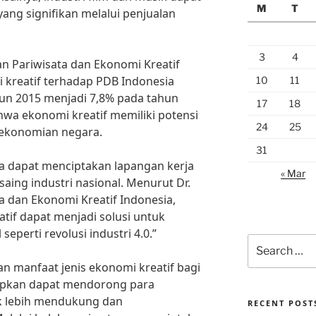
M
T
ng signifikan melalui penjualan
3
4
n Pariwisata dan Ekonomi Kreatif
i kreatif terhadap PDB Indonesia
10
11
hun 2015 menjadi 7,8% pada tahun
17
18
hwa ekonomi kreatif memiliki potensi
24
25
ekonomian negara.
31
uga dapat menciptakan lapangan kerja
« Mar
aing industri nasional. Menurut Dr.
ta dan Ekonomi Kreatif Indonesia,
if dapat menjadi solusi untuk
eperti revolusi industri 4.0.”
Search
for:
manfaat jenis ekonomi kreatif bagi
apkan dapat mendorong para
 lebih mendukung dan
RECENT POST