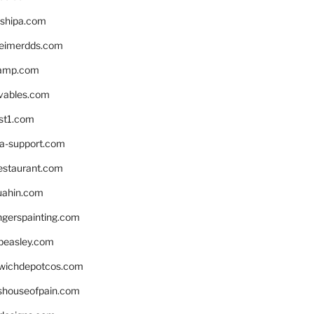
shipa.com
eimerdds.com
camp.com
ivables.com
st1.com
la-support.com
estaurant.com
uahin.com
erspainting.com
beasley.com
wichdepotcos.com
eshouseofpain.com