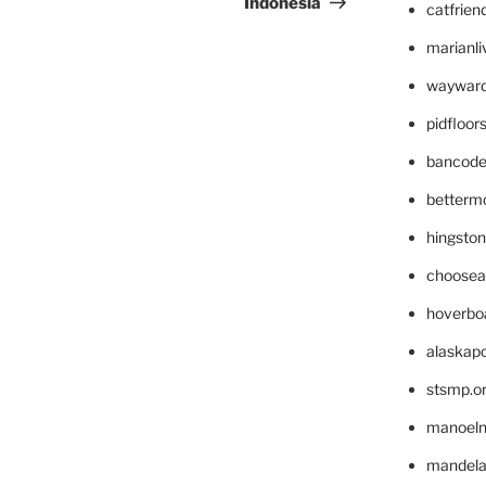
Indonesia
catfrien
marianli
wayward
pidfloo
bancode
betterm
hingsto
choosea
hoverbo
alaskapo
stsmp.o
manoel
mandelae