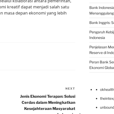
lalui kolaborasi antara pemerintah,
omi kreatif dapat menjadi salah satu
Bank Indonesi
n masa depan ekonomi yang lebih
Menanggulangi I
Bank Inggris: 
Pengaruh Kebij
Indonesia
Penjelasan Men
Reserve di Ind
Peran Bank Sen
Ekonomi Globa
NEXT
Next
okhealt
Post
Jenis Ekonomi Terapan: Solusi
theinte
Cerdas dalam Meningkatkan
unbound
Kesejahteraan Masyarakat