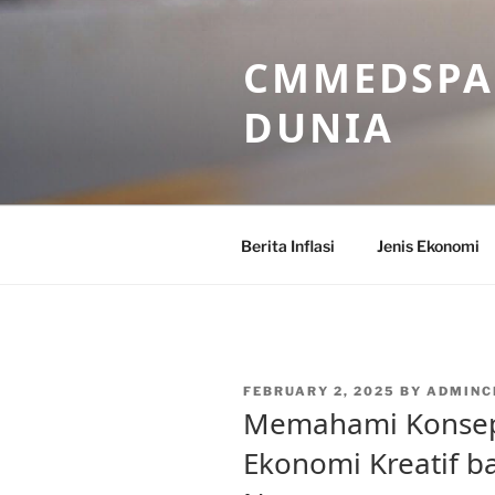
Skip
to
CMMEDSPA 
content
DUNIA
Berita Inflasi
Jenis Ekonomi
POSTED
FEBRUARY 2, 2025
BY
ADMIN
ON
Memahami Konsep 
Ekonomi Kreatif 