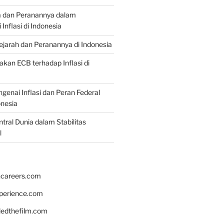
a dan Peranannya dalam
nflasi di Indonesia
Sejarah dan Peranannya di Indonesia
akan ECB terhadap Inflasi di
genai Inflasi dan Peran Federal
onesia
tral Dunia dalam Stabilitas
l
hcareers.com
xperience.com
edthefilm.com