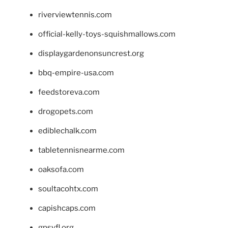
riverviewtennis.com
official-kelly-toys-squishmallows.com
displaygardenonsuncrest.org
bbq-empire-usa.com
feedstoreva.com
drogopets.com
ediblechalk.com
tabletennisnearme.com
oaksofa.com
soultacohtx.com
capishcaps.com
gpsyfl.org