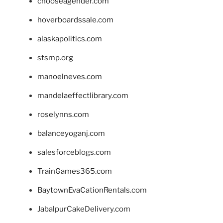
chooseagender.com
hoverboardssale.com
alaskapolitics.com
stsmp.org
manoelneves.com
mandelaeffectlibrary.com
roselynns.com
balanceyoganj.com
salesforceblogs.com
TrainGames365.com
BaytownEvaCationRentals.com
JabalpurCakeDelivery.com