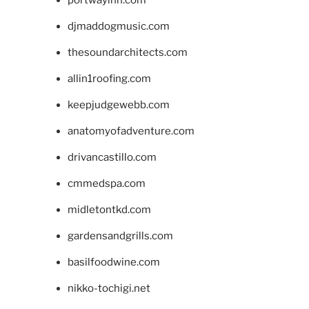
djmaddogmusic.com
thesoundarchitects.com
allin1roofing.com
keepjudgewebb.com
anatomyofadventure.com
drivancastillo.com
cmmedspa.com
midletontkd.com
gardensandgrills.com
basilfoodwine.com
nikko-tochigi.net