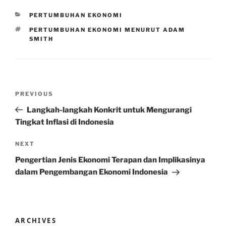
CATEGORIES
PERTUMBUHAN EKONOMI
TAGS
PERTUMBUHAN EKONOMI MENURUT ADAM
SMITH
Post
Previous
PREVIOUS
navigation
Post
Langkah-langkah Konkrit untuk Mengurangi
Tingkat Inflasi di Indonesia
Next
NEXT
Post
Pengertian Jenis Ekonomi Terapan dan Implikasinya
dalam Pengembangan Ekonomi Indonesia
ARCHIVES