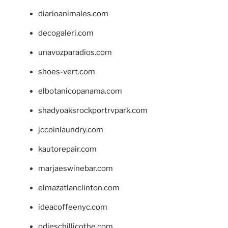
diarioanimales.com
decogaleri.com
unavozparadios.com
shoes-vert.com
elbotanicopanama.com
shadyoaksrockportrvpark.com
jccoinlaundry.com
kautorepair.com
marjaeswinebar.com
elmazatlanclinton.com
ideacoffeenyc.com
odieschillicothe.com