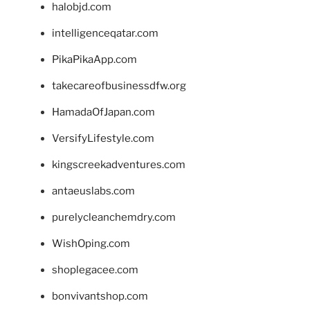
halobjd.com
intelligenceqatar.com
PikaPikaApp.com
takecareofbusinessdfw.org
HamadaOfJapan.com
VersifyLifestyle.com
kingscreekadventures.com
antaeuslabs.com
purelycleanchemdry.com
WishOping.com
shoplegacee.com
bonvivantshop.com