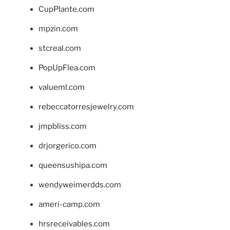
CupPlante.com
mpzin.com
stcreal.com
PopUpFlea.com
valueml.com
rebeccatorresjewelry.com
jmpbliss.com
drjorgerico.com
queensushipa.com
wendyweimerdds.com
ameri-camp.com
hrsreceivables.com