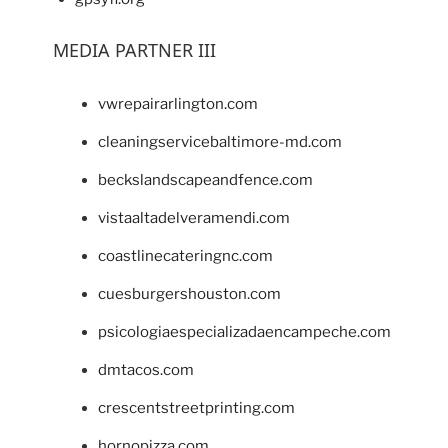
MEDIA PARTNER III
vwrepairarlington.com
cleaningservicebaltimore-md.com
beckslandscapeandfence.com
vistaaltadelveramendi.com
coastlinecateringnc.com
cuesburgershouston.com
psicologiaespecializadaencampeche.com
dmtacos.com
crescentstreetprinting.com
hornopizza.com