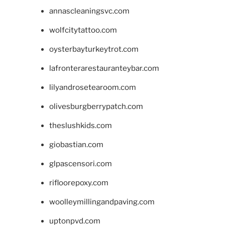
annascleaningsvc.com
wolfcitytattoo.com
oysterbayturkeytrot.com
lafronterarestauranteybar.com
lilyandrosetearoom.com
olivesburgberrypatch.com
theslushkids.com
giobastian.com
glpascensori.com
rifloorepoxy.com
woolleymillingandpaving.com
uptonpvd.com