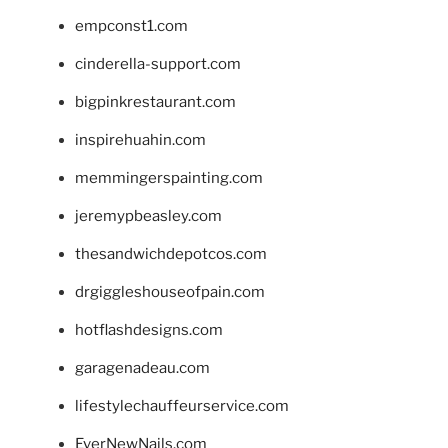
empconst1.com
cinderella-support.com
bigpinkrestaurant.com
inspirehuahin.com
memmingerspainting.com
jeremypbeasley.com
thesandwichdepotcos.com
drgiggleshouseofpain.com
hotflashdesigns.com
garagenadeau.com
lifestylechauffeurservice.com
EverNewNails.com