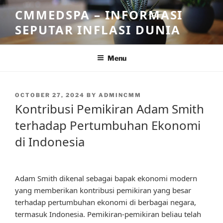
Skip
CMMEDSPA – INFORMASI
to
SEPUTAR INFLASI DUNIA
content
Menu
POSTED
OCTOBER 27, 2024
BY
ADMINCMM
ON
Kontribusi Pemikiran Adam Smith
terhadap Pertumbuhan Ekonomi
di Indonesia
Adam Smith dikenal sebagai bapak ekonomi modern
yang memberikan kontribusi pemikiran yang besar
terhadap pertumbuhan ekonomi di berbagai negara,
termasuk Indonesia. Pemikiran-pemikiran beliau telah