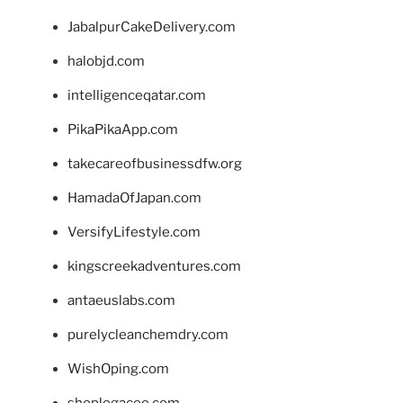
JabalpurCakeDelivery.com
halobjd.com
intelligenceqatar.com
PikaPikaApp.com
takecareofbusinessdfw.org
HamadaOfJapan.com
VersifyLifestyle.com
kingscreekadventures.com
antaeuslabs.com
purelycleanchemdry.com
WishOping.com