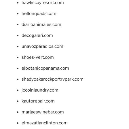
hawkscayresort.com
hellonquads.com
diarioanimales.com
decogaleri.com
unavozparadios.com
shoes-vert.com
elbotanicopanama.com
shadyoaksrockportrvpark.com
jccoinlaundry.com
kautorepair.com
marjaeswinebar.com
elmazatlanclinton.com