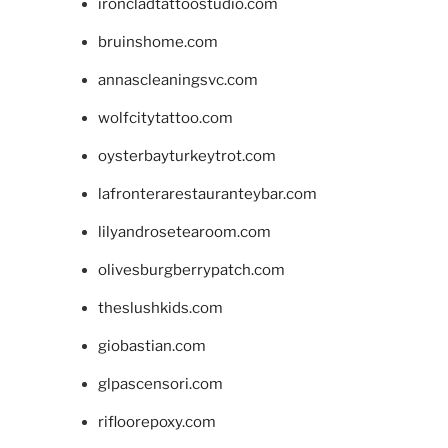
ironcladtattoostudio.com
bruinshome.com
annascleaningsvc.com
wolfcitytattoo.com
oysterbayturkeytrot.com
lafronterarestauranteybar.com
lilyandrosetearoom.com
olivesburgberrypatch.com
theslushkids.com
giobastian.com
glpascensori.com
rifloorepoxy.com