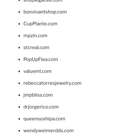
shoplegacee.com
bonvivantshop.com
CupPlante.com
mpzin.com
stcreal.com
PopUpFlea.com
valueml.com
rebeccatorresjewelry.com
jmpbliss.com
drjorgerico.com
queensushipa.com
wendyweimerdds.com