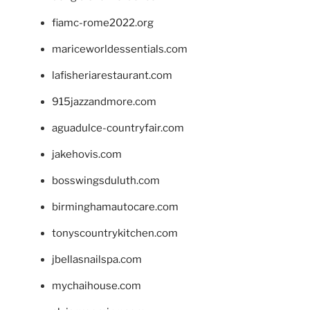
fiamc-rome2022.org
mariceworldessentials.com
lafisheriarestaurant.com
915jazzandmore.com
aguadulce-countryfair.com
jakehovis.com
bosswingsduluth.com
birminghamautocare.com
tonyscountrykitchen.com
jbellasnailspa.com
mychaihouse.com