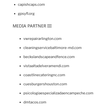
capishcaps.com
gpsyfl.org
MEDIA PARTNER III
vwrepairarlington.com
cleaningservicebaltimore-md.com
beckslandscapeandfence.com
vistaaltadelveramendi.com
coastlinecateringnc.com
cuesburgershouston.com
psicologiaespecializadaencampeche.com
dmtacos.com