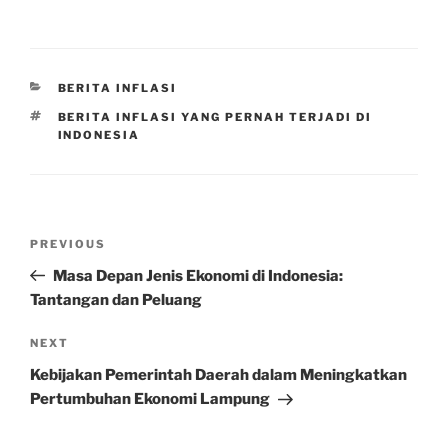
CATEGORIES
BERITA INFLASI
TAGS
BERITA INFLASI YANG PERNAH TERJADI DI
INDONESIA
Post
Previous
PREVIOUS
navigation
Post
Masa Depan Jenis Ekonomi di Indonesia:
Tantangan dan Peluang
Next
NEXT
Post
Kebijakan Pemerintah Daerah dalam Meningkatkan
Pertumbuhan Ekonomi Lampung