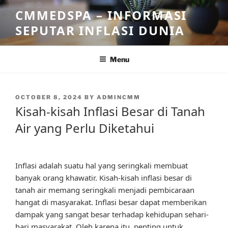
Skip
CMMEDSPA – INFORMASI
to
SEPUTAR INFLASI DUNIA
content
Menu
POSTED
OCTOBER 8, 2024
BY
ADMINCMM
ON
Kisah-kisah Inflasi Besar di Tanah
Air yang Perlu Diketahui
Inflasi adalah suatu hal yang seringkali membuat
banyak orang khawatir. Kisah-kisah inflasi besar di
tanah air memang seringkali menjadi pembicaraan
hangat di masyarakat. Inflasi besar dapat memberikan
dampak yang sangat besar terhadap kehidupan sehari-
hari masyarakat. Oleh karena itu, penting untuk