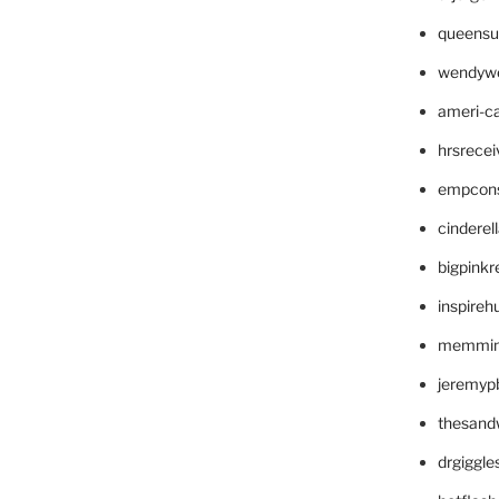
queensu
wendyw
ameri-
hrsrece
empcon
cinderel
bigpinkr
inspireh
memming
jeremyp
thesand
drgiggl