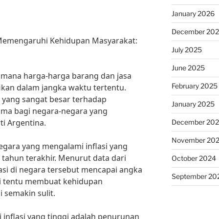
January 2026
December 20
 Memengaruhi Kehidupan Masyarakat:
July 2025
June 2025
di mana harga-harga barang dan jasa
February 2025
ikan dalam jangka waktu tertentu.
k yang sangat besar terhadap
January 2025
ama bagi negara-negara yang
ti Argentina.
December 20
November 20
negara yang mengalami inflasi yang
tahun terakhir. Menurut data dari
October 2024
flasi di negara tersebut mencapai angka
September 20
ni tentu membuat kehidupan
 semakin sulit.
 inflasi yang tinggi adalah penurunan