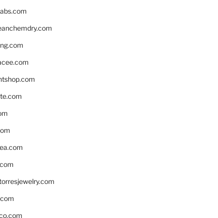
labs.com
leanchemdry.com
ing.com
acee.com
ntshop.com
te.com
om
com
ea.com
.com
torresjewelry.com
s.com
ico.com