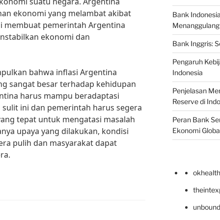
nomi suatu negara. Argentina
han ekonomi yang melambat akibat
Bank Indonesi
l ini membuat pemerintah Argentina
Menanggulangi I
enstabilkan ekonomi dan
Bank Inggris: 
Pengaruh Kebij
pulkan bahwa inflasi Argentina
Indonesia
g sangat besar terhadap kehidupan
Penjelasan Men
ntina harus mampu beradaptasi
Reserve di Ind
sulit ini dan pemerintah harus segera
ang tepat untuk mengatasi masalah
Peran Bank Sen
anya upaya yang dilakukan, kondisi
Ekonomi Globa
era pulih dan masyarakat dapat
ra.
okhealt
theinte
unbound