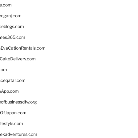
ns.com
yoganj.com
rceblogs.com
ames365.com
EvaCationRentals.com
rCakeDelivery.com
.com
enceqatar.com
aApp.com
eofbusinessdfw.org
OfJapan.com
ifestyle.com
eekadventures.com