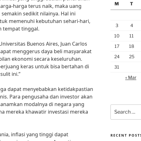
M
T
harga-harga terus naik, maka uang
semakin sedikit nilainya. Hal ini
tuk memenuhi kebutuhan sehari-hari,
3
4
 tempat tinggal.
10
11
niversitas Buenos Aires, Juan Carlos
17
18
i dapat menggerus daya beli masyarakat
24
25
ilan ekonomi secara keseluruhan.
erjuang keras untuk bisa bertahan di
31
lit ini.”
« Mar
i juga dapat menyebabkan ketidakpastian
snis. Para pengusaha dan investor akan
nanamkan modalnya di negara yang
Search
ena mereka khawatir investasi mereka
for:
ia, inflasi yang tinggi dapat
RECENT POST