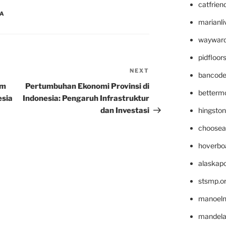
catfrien
NA
marianli
wayward
pidfloo
NEXT
Next
bancode
Post
am
Pertumbuhan Ekonomi Provinsi di
betterm
esia
Indonesia: Pengaruh Infrastruktur
dan Investasi
hingsto
choosea
hoverbo
alaskapo
stsmp.o
manoel
mandelae