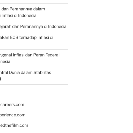
a dan Peranannya dalam
nflasi di Indonesia
Sejarah dan Peranannya di Indonesia
akan ECB terhadap Inflasi di
genai Inflasi dan Peran Federal
onesia
tral Dunia dalam Stabilitas
l
hcareers.com
xperience.com
edthefilm.com