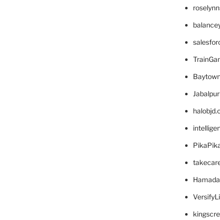
roselyn
balance
salesfo
TrainG
Baytown
Jabalpu
halobjd
intellig
PikaPik
takecar
Hamada
VersifyL
kingscr