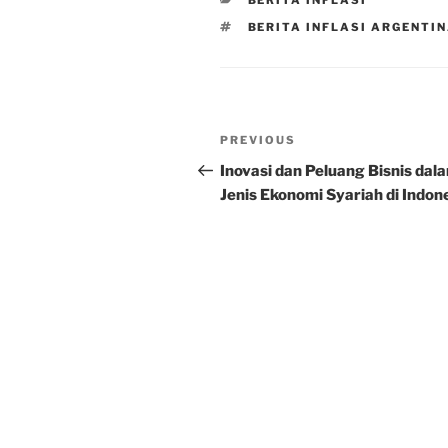
BERITA INFLASI
TAGS
BERITA INFLASI ARGENTI
Post
Previous
PREVIOUS
navigation
Post
Inovasi dan Peluang Bisnis dal
Jenis Ekonomi Syariah di Indon