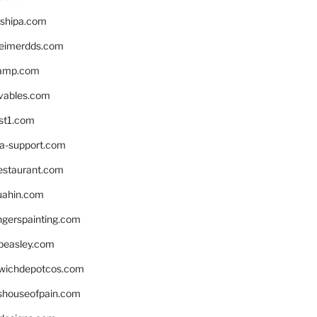
shipa.com
eimerdds.com
camp.com
ivables.com
st1.com
la-support.com
estaurant.com
uahin.com
erspainting.com
beasley.com
wichdepotcos.com
eshouseofpain.com