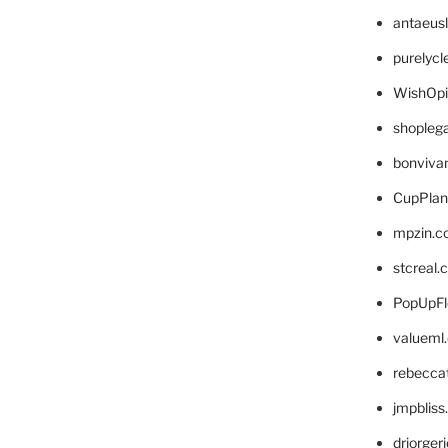
antaeus
purelyc
WishOp
shopleg
bonviva
CupPlan
mpzin.c
stcreal.
PopUpFl
valueml
rebecca
jmpblis
drjorger