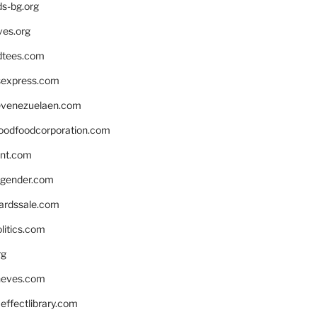
ds-bg.org
ves.org
tees.com
rsexpress.com
venezuelaen.com
oodfoodcorporation.com
nnt.com
gender.com
ardssale.com
litics.com
rg
neves.com
ffectlibrary.com