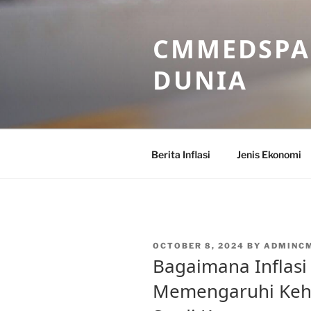
Skip
to
CMMEDSPA 
content
DUNIA
Berita Inflasi
Jenis Ekonomi
POSTED
OCTOBER 8, 2024
BY
ADMINC
ON
Bagaimana Inflasi
Memengaruhi Keh