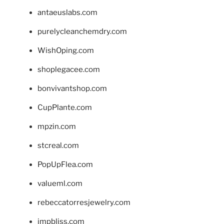
antaeuslabs.com
purelycleanchemdry.com
WishOping.com
shoplegacee.com
bonvivantshop.com
CupPlante.com
mpzin.com
stcreal.com
PopUpFlea.com
valueml.com
rebeccatorresjewelry.com
jmpbliss.com