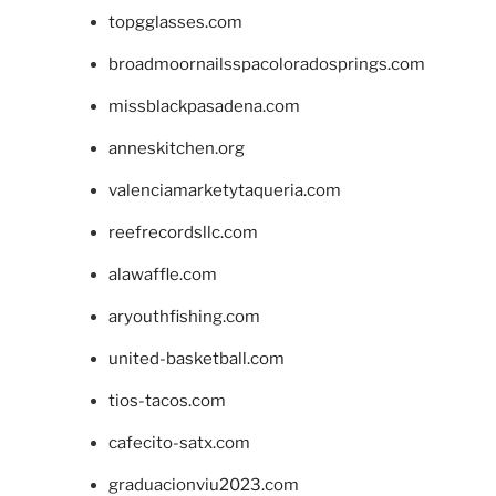
topgglasses.com
broadmoornailsspacoloradosprings.com
missblackpasadena.com
anneskitchen.org
valenciamarketytaqueria.com
reefrecordsllc.com
alawaffle.com
aryouthfishing.com
united-basketball.com
tios-tacos.com
cafecito-satx.com
graduacionviu2023.com