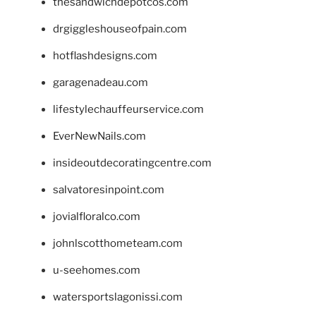
thesandwichdepotcos.com
drgiggleshouseofpain.com
hotflashdesigns.com
garagenadeau.com
lifestylechauffeurservice.com
EverNewNails.com
insideoutdecoratingcentre.com
salvatoresinpoint.com
jovialfloralco.com
johnlscotthometeam.com
u-seehomes.com
watersportslagonissi.com