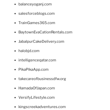
balanceyoganj.com
salesforceblogs.com
TrainGames365.com
BaytownEvaCationRentals.com
JabalpurCakeDelivery.com
halobjd.com
intelligenceqatar.com
PikaPikaApp.com
takecareofbusinessdfw.org
HamadaOfJapan.com
VersifyLifestyle.com
kingscreekadventures.com