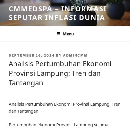
Skip
CMMEDSPA – INFORMASI
to
SEPUTAR INFLASI DUNIA
content
Menu
POSTED
SEPTEMBER 16, 2024
BY
ADMINCMM
ON
Analisis Pertumbuhan Ekonomi
Provinsi Lampung: Tren dan
Tantangan
Analisis Pertumbuhan Ekonomi Provinsi Lampung: Tren
dan Tantangan
Pertumbuhan ekonomi Provinsi Lampung selama