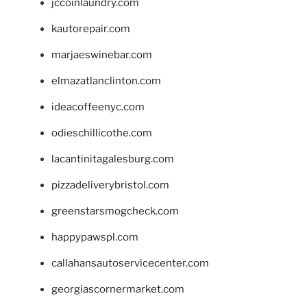
jccoinlaundry.com
kautorepair.com
marjaeswinebar.com
elmazatlanclinton.com
ideacoffeenyc.com
odieschillicothe.com
lacantinitagalesburg.com
pizzadeliverybristol.com
greenstarsmogcheck.com
happypawspl.com
callahansautoservicecenter.com
georgiascornermarket.com