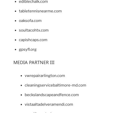
ediblechalk.com
tabletennisnearme.com
oaksofa.com
soultacohtx.com
capishcaps.com
gpsyfl.org
MEDIA PARTNER III
vwrepairarlington.com
cleaningservicebaltimore-md.com
beckslandscapeandfence.com
vistaaltadelveramendi.com