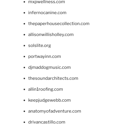
mxpwellness.com
infernocanine.com
thepaperhousecollection.com
allisonwillisholley.com
solslite.org
portwayinn.com
djmaddogmusic.com
thesoundarchitects.com
allin1roofing.com
keepjudgewebb.com
anatomyofadventure.com
drivancastillo.com