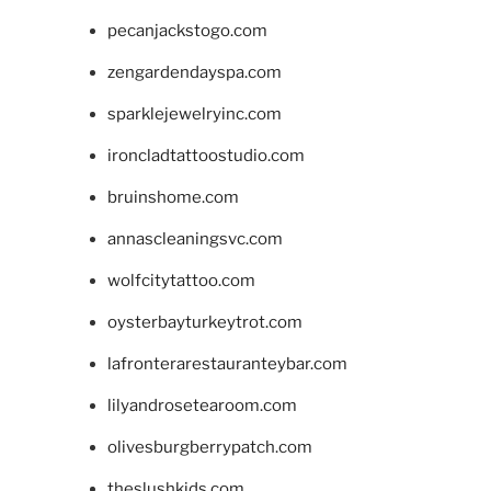
pecanjackstogo.com
zengardendayspa.com
sparklejewelryinc.com
ironcladtattoostudio.com
bruinshome.com
annascleaningsvc.com
wolfcitytattoo.com
oysterbayturkeytrot.com
lafronterarestauranteybar.com
lilyandrosetearoom.com
olivesburgberrypatch.com
theslushkids.com