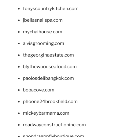
tonyscountrykitchen.com
jbellasnailspa.com
mychaihouse.com
alvisgrooming.com
thegeorginaestate.com
blythewoodseafood.com
paolosdelibangkok.com
bobacove.com
phoone24brookfield.com
mickeybarmama.com
roadwayconstructioninc.com
shopdragonflyboutique.com