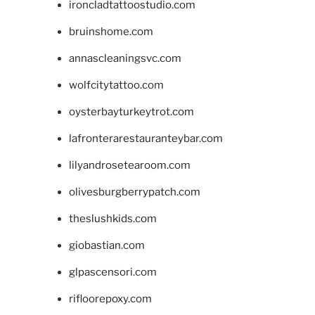
ironcladtattoostudio.com
bruinshome.com
annascleaningsvc.com
wolfcitytattoo.com
oysterbayturkeytrot.com
lafronterarestauranteybar.com
lilyandrosetearoom.com
olivesburgberrypatch.com
theslushkids.com
giobastian.com
glpascensori.com
rifloorepoxy.com