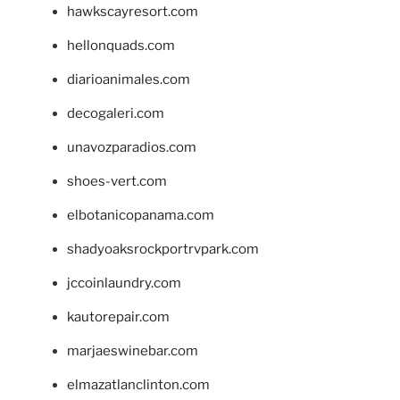
hawkscayresort.com
hellonquads.com
diarioanimales.com
decogaleri.com
unavozparadios.com
shoes-vert.com
elbotanicopanama.com
shadyoaksrockportrvpark.com
jccoinlaundry.com
kautorepair.com
marjaeswinebar.com
elmazatlanclinton.com