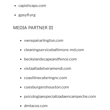
capishcaps.com
gpsyfl.org
MEDIA PARTNER III
vwrepairarlington.com
cleaningservicebaltimore-md.com
beckslandscapeandfence.com
vistaaltadelveramendi.com
coastlinecateringnc.com
cuesburgershouston.com
psicologiaespecializadaencampeche.com
dmtacos.com