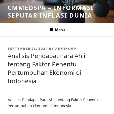
Skip
CMMEDSPA – INFORMASI
to
SEPUTAR INFLASI DUNIA
content
Menu
POSTED
SEPTEMBER 23, 2024
BY
ADMINCMM
ON
Analisis Pendapat Para Ahli
tentang Faktor Penentu
Pertumbuhan Ekonomi di
Indonesia
Analisis Pendapat Para Ahli tentang Faktor Penentu
Pertumbuhan Ekonomi di Indonesia