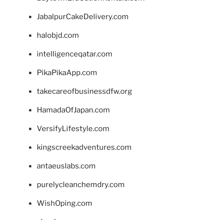
JabalpurCakeDelivery.com
halobjd.com
intelligenceqatar.com
PikaPikaApp.com
takecareofbusinessdfw.org
HamadaOfJapan.com
VersifyLifestyle.com
kingscreekadventures.com
antaeuslabs.com
purelycleanchemdry.com
WishOping.com