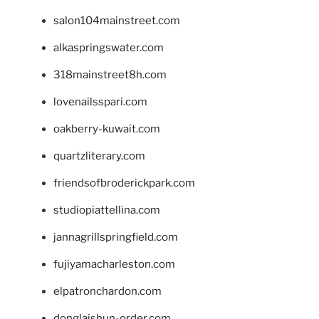
salon104mainstreet.com
alkaspringswater.com
318mainstreet8h.com
lovenailsspari.com
oakberry-kuwait.com
quartzliterary.com
friendsofbroderickpark.com
studiopiattellina.com
jannagrillspringfield.com
fujiyamacharleston.com
elpatronchardon.com
donglaishun-order.com