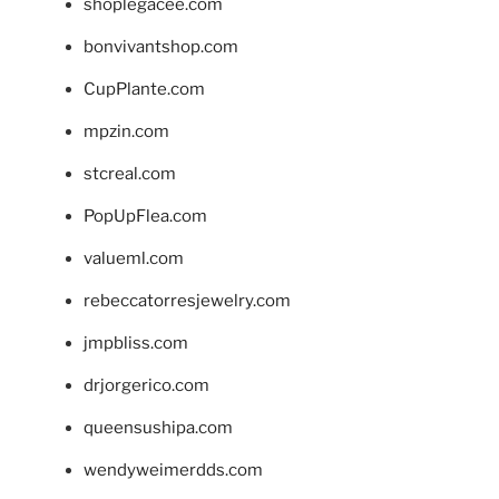
shoplegacee.com
bonvivantshop.com
CupPlante.com
mpzin.com
stcreal.com
PopUpFlea.com
valueml.com
rebeccatorresjewelry.com
jmpbliss.com
drjorgerico.com
queensushipa.com
wendyweimerdds.com