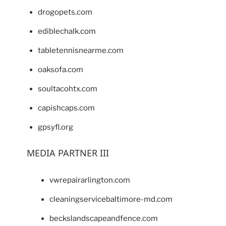
drogopets.com
ediblechalk.com
tabletennisnearme.com
oaksofa.com
soultacohtx.com
capishcaps.com
gpsyfl.org
MEDIA PARTNER III
vwrepairarlington.com
cleaningservicebaltimore-md.com
beckslandscapeandfence.com