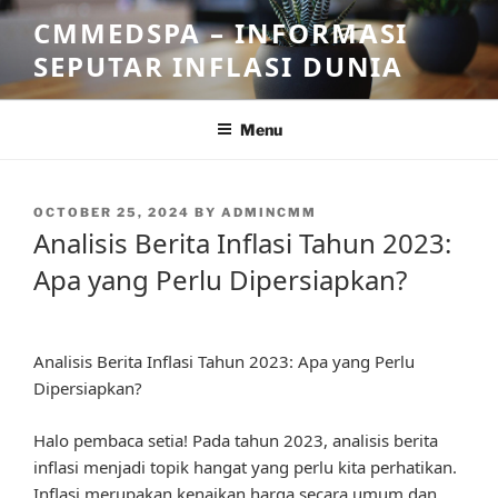
Skip
CMMEDSPA – INFORMASI
to
SEPUTAR INFLASI DUNIA
content
Menu
POSTED
OCTOBER 25, 2024
BY
ADMINCMM
ON
Analisis Berita Inflasi Tahun 2023:
Apa yang Perlu Dipersiapkan?
Analisis Berita Inflasi Tahun 2023: Apa yang Perlu
Dipersiapkan?
Halo pembaca setia! Pada tahun 2023, analisis berita
inflasi menjadi topik hangat yang perlu kita perhatikan.
Inflasi merupakan kenaikan harga secara umum dan