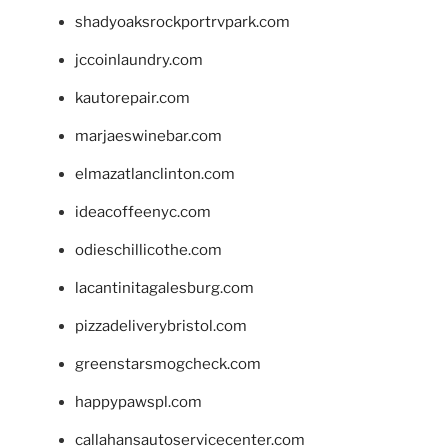
shadyoaksrockportrvpark.com
jccoinlaundry.com
kautorepair.com
marjaeswinebar.com
elmazatlanclinton.com
ideacoffeenyc.com
odieschillicothe.com
lacantinitagalesburg.com
pizzadeliverybristol.com
greenstarsmogcheck.com
happypawspl.com
callahansautoservicecenter.com