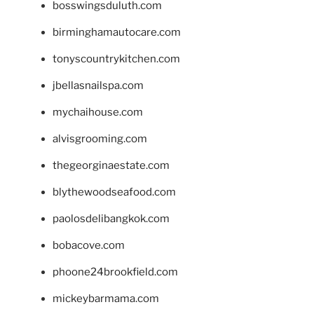
bosswingsduluth.com
birminghamautocare.com
tonyscountrykitchen.com
jbellasnailspa.com
mychaihouse.com
alvisgrooming.com
thegeorginaestate.com
blythewoodseafood.com
paolosdelibangkok.com
bobacove.com
phoone24brookfield.com
mickeybarmama.com