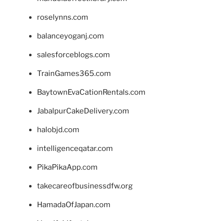
roselynns.com
balanceyoganj.com
salesforceblogs.com
TrainGames365.com
BaytownEvaCationRentals.com
JabalpurCakeDelivery.com
halobjd.com
intelligenceqatar.com
PikaPikaApp.com
takecareofbusinessdfw.org
HamadaOfJapan.com