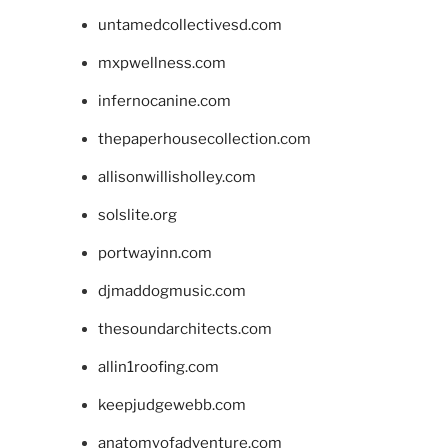
untamedcollectivesd.com
mxpwellness.com
infernocanine.com
thepaperhousecollection.com
allisonwillisholley.com
solslite.org
portwayinn.com
djmaddogmusic.com
thesoundarchitects.com
allin1roofing.com
keepjudgewebb.com
anatomyofadventure.com