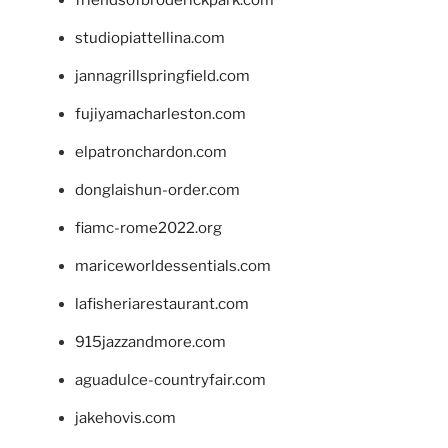
friendsofbroderickpark.com
studiopiattellina.com
jannagrillspringfield.com
fujiyamacharleston.com
elpatronchardon.com
donglaishun-order.com
fiamc-rome2022.org
mariceworldessentials.com
lafisheriarestaurant.com
915jazzandmore.com
aguadulce-countryfair.com
jakehovis.com