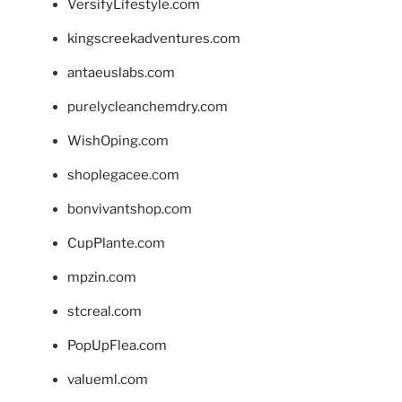
VersifyLifestyle.com
kingscreekadventures.com
antaeuslabs.com
purelycleanchemdry.com
WishOping.com
shoplegacee.com
bonvivantshop.com
CupPlante.com
mpzin.com
stcreal.com
PopUpFlea.com
valueml.com