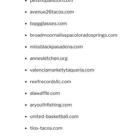
petshopallston.com
avenue26tacos.com
topgglasses.com
broadmoornailsspacoloradosprings.com
missblackpasadena.com
anneskitchen.org
valenciamarketytaqueria.com
reefrecordsllc.com
alawaffle.com
aryouthfishing.com
united-basketball.com
tios-tacos.com