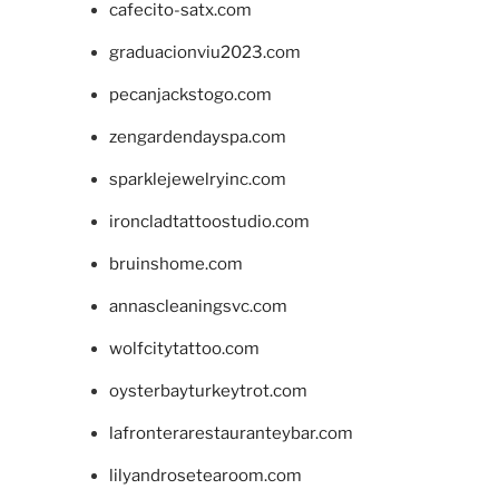
cafecito-satx.com
graduacionviu2023.com
pecanjackstogo.com
zengardendayspa.com
sparklejewelryinc.com
ironcladtattoostudio.com
bruinshome.com
annascleaningsvc.com
wolfcitytattoo.com
oysterbayturkeytrot.com
lafronterarestauranteybar.com
lilyandrosetearoom.com