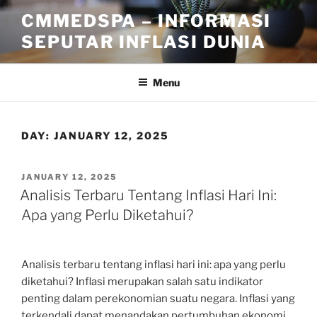
Skip
CMMEDSPA – INFORMASI
to
SEPUTAR INFLASI DUNIA
content
Menu
DAY:
JANUARY 12, 2025
POSTED
JANUARY 12, 2025
ON
Analisis Terbaru Tentang Inflasi Hari Ini:
Apa yang Perlu Diketahui?
Analisis terbaru tentang inflasi hari ini: apa yang perlu
diketahui? Inflasi merupakan salah satu indikator
penting dalam perekonomian suatu negara. Inflasi yang
terkendali dapat menandakan pertumbuhan ekonomi