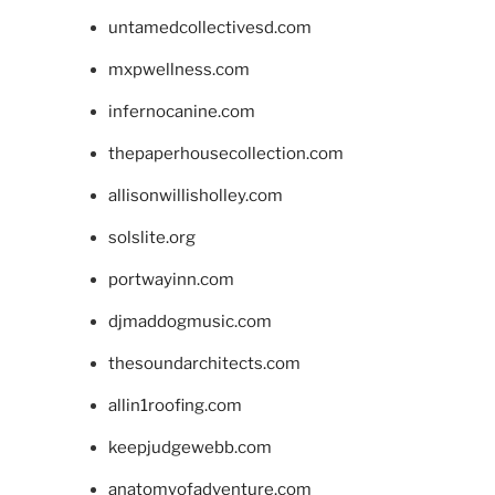
untamedcollectivesd.com
mxpwellness.com
infernocanine.com
thepaperhousecollection.com
allisonwillisholley.com
solslite.org
portwayinn.com
djmaddogmusic.com
thesoundarchitects.com
allin1roofing.com
keepjudgewebb.com
anatomyofadventure.com