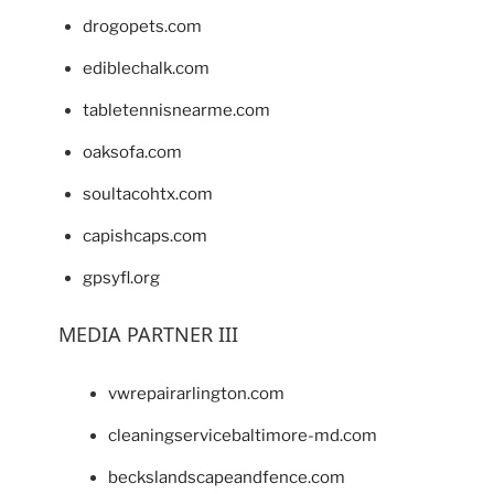
drogopets.com
ediblechalk.com
tabletennisnearme.com
oaksofa.com
soultacohtx.com
capishcaps.com
gpsyfl.org
MEDIA PARTNER III
vwrepairarlington.com
cleaningservicebaltimore-md.com
beckslandscapeandfence.com