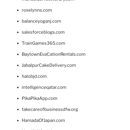
roselynns.com
balanceyoganj.com
salesforceblogs.com
TrainGames365.com
BaytownEvaCationRentals.com
JabalpurCakeDelivery.com
halobjd.com
intelligenceqatar.com
PikaPikaApp.com
takecareofbusinessdfw.org
HamadaOfJapan.com