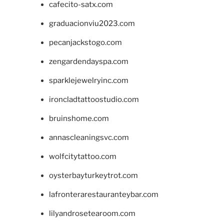
cafecito-satx.com
graduacionviu2023.com
pecanjackstogo.com
zengardendayspa.com
sparklejewelryinc.com
ironcladtattoostudio.com
bruinshome.com
annascleaningsvc.com
wolfcitytattoo.com
oysterbayturkeytrot.com
lafronterarestauranteybar.com
lilyandrosetearoom.com