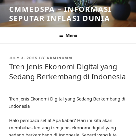
Skip
CMMEDSPA – INFORMASI
to
SEPUTAR INFLASI DUNIA
content
Menu
POSTED
JULY 3, 2025
BY
ADMINCMM
ON
Tren Jenis Ekonomi Digital yang
Sedang Berkembang di Indonesia
Tren Jenis Ekonomi Digital yang Sedang Berkembang di
Indonesia
Halo pembaca setia! Apa kabar? Hari ini kita akan
membahas tentang tren jenis ekonomi digital yang
sedang berkembang di Indonesia. Seperti yang kita