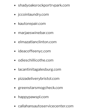
shadyoaksrockportrvpark.com
jccoinlaundry.com
kautorepair.com
marjaeswinebar.com
elmazatlanclinton.com
ideacoffeenyc.com
odieschillicothe.com
lacantinitagalesburg.com
pizzadeliverybristol.com
greenstarsmogcheck.com
happypawspl.com
callahansautoservicecenter.com