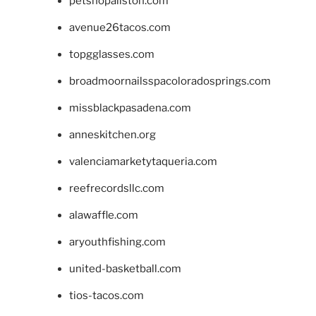
petshopallston.com
avenue26tacos.com
topgglasses.com
broadmoornailsspacoloradosprings.com
missblackpasadena.com
anneskitchen.org
valenciamarketytaqueria.com
reefrecordsllc.com
alawaffle.com
aryouthfishing.com
united-basketball.com
tios-tacos.com