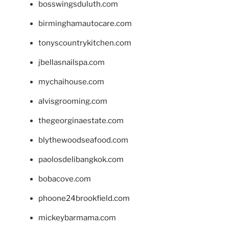
bosswingsduluth.com
birminghamautocare.com
tonyscountrykitchen.com
jbellasnailspa.com
mychaihouse.com
alvisgrooming.com
thegeorginaestate.com
blythewoodseafood.com
paolosdelibangkok.com
bobacove.com
phoone24brookfield.com
mickeybarmama.com