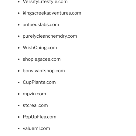
VersifyLifestyle.com
kingscreekadventures.com
antaeuslabs.com
purelycleanchemdry.com
WishOping.com
shoplegacee.com
bonvivantshop.com
CupPlante.com
mpzin.com
stcreal.com
PopUpFlea.com
valueml.com