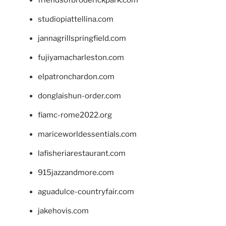
friendsofbroderickpark.com
studiopiattellina.com
jannagrillspringfield.com
fujiyamacharleston.com
elpatronchardon.com
donglaishun-order.com
fiamc-rome2022.org
mariceworldessentials.com
lafisheriarestaurant.com
915jazzandmore.com
aguadulce-countryfair.com
jakehovis.com