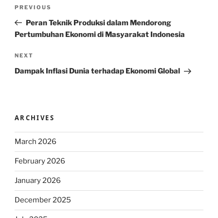
Post
Previous
PREVIOUS
navigation
Post
Peran Teknik Produksi dalam Mendorong
Pertumbuhan Ekonomi di Masyarakat Indonesia
Next
NEXT
Post
Dampak Inflasi Dunia terhadap Ekonomi Global
ARCHIVES
March 2026
February 2026
January 2026
December 2025