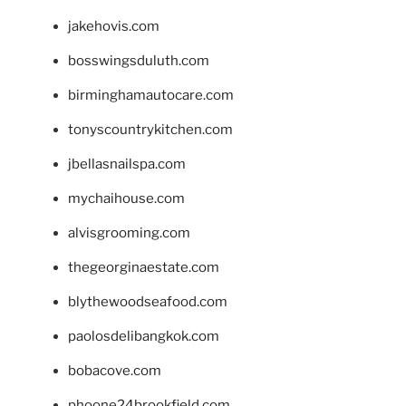
jakehovis.com
bosswingsduluth.com
birminghamautocare.com
tonyscountrykitchen.com
jbellasnailspa.com
mychaihouse.com
alvisgrooming.com
thegeorginaestate.com
blythewoodseafood.com
paolosdelibangkok.com
bobacove.com
phoone24brookfield.com