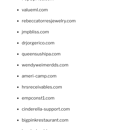
valueml.com
rebeccatorresjewelry.com
jmpbliss.com
drjorgerico.com
queensushipa.com
wendyweimerdds.com
ameri-camp.com
hrsreceivables.com
empconst1.com
cinderella-support.com
bigpinkrestaurant.com