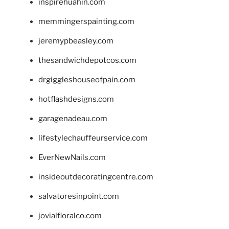
inspirehuahin.com
memmingerspainting.com
jeremypbeasley.com
thesandwichdepotcos.com
drgiggleshouseofpain.com
hotflashdesigns.com
garagenadeau.com
lifestylechauffeurservice.com
EverNewNails.com
insideoutdecoratingcentre.com
salvatoresinpoint.com
jovialfloralco.com