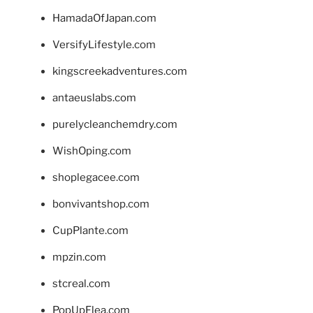
HamadaOfJapan.com
VersifyLifestyle.com
kingscreekadventures.com
antaeuslabs.com
purelycleanchemdry.com
WishOping.com
shoplegacee.com
bonvivantshop.com
CupPlante.com
mpzin.com
stcreal.com
PopUpFlea.com