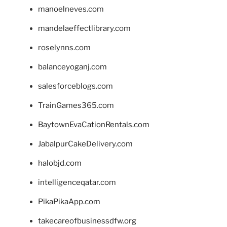
manoelneves.com
mandelaeffectlibrary.com
roselynns.com
balanceyoganj.com
salesforceblogs.com
TrainGames365.com
BaytownEvaCationRentals.com
JabalpurCakeDelivery.com
halobjd.com
intelligenceqatar.com
PikaPikaApp.com
takecareofbusinessdfw.org