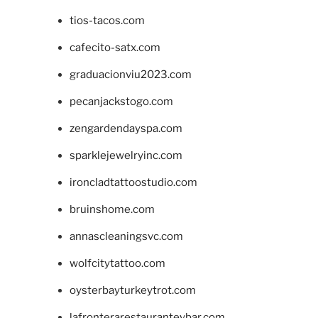
tios-tacos.com
cafecito-satx.com
graduacionviu2023.com
pecanjackstogo.com
zengardendayspa.com
sparklejewelryinc.com
ironcladtattoostudio.com
bruinshome.com
annascleaningsvc.com
wolfcitytattoo.com
oysterbayturkeytrot.com
lafronterarestauranteybar.com