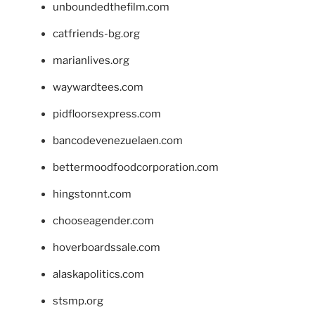
unboundedthefilm.com
catfriends-bg.org
marianlives.org
waywardtees.com
pidfloorsexpress.com
bancodevenezuelaen.com
bettermoodfoodcorporation.com
hingstonnt.com
chooseagender.com
hoverboardssale.com
alaskapolitics.com
stsmp.org