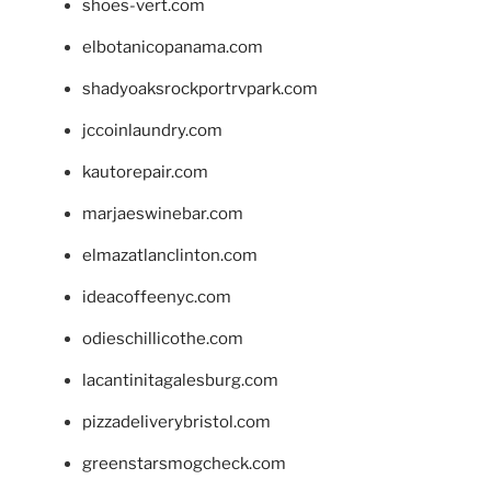
shoes-vert.com
elbotanicopanama.com
shadyoaksrockportrvpark.com
jccoinlaundry.com
kautorepair.com
marjaeswinebar.com
elmazatlanclinton.com
ideacoffeenyc.com
odieschillicothe.com
lacantinitagalesburg.com
pizzadeliverybristol.com
greenstarsmogcheck.com