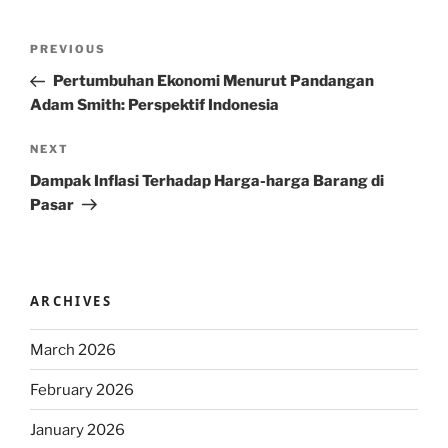
Post
Previous
PREVIOUS
navigation
Post
Pertumbuhan Ekonomi Menurut Pandangan
Adam Smith: Perspektif Indonesia
Next
NEXT
Post
Dampak Inflasi Terhadap Harga-harga Barang di
Pasar
ARCHIVES
March 2026
February 2026
January 2026