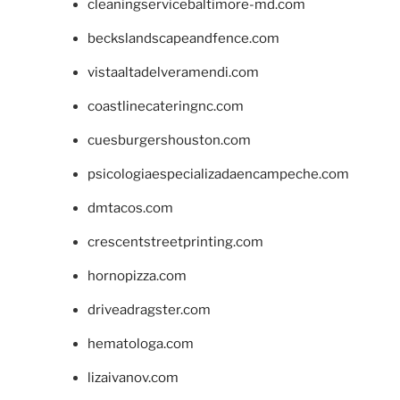
cleaningservicebaltimore-md.com
beckslandscapeandfence.com
vistaaltadelveramendi.com
coastlinecateringnc.com
cuesburgershouston.com
psicologiaespecializadaencampeche.com
dmtacos.com
crescentstreetprinting.com
hornopizza.com
driveadragster.com
hematologa.com
lizaivanov.com