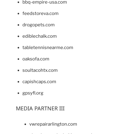
bbq-empire-usa.com
feedstoreva.com
drogopets.com
ediblechalk.com
tabletennisnearme.com
oaksofa.com
soultacohtx.com
capishcaps.com
gpsyfl.org
MEDIA PARTNER III
vwrepairarlington.com