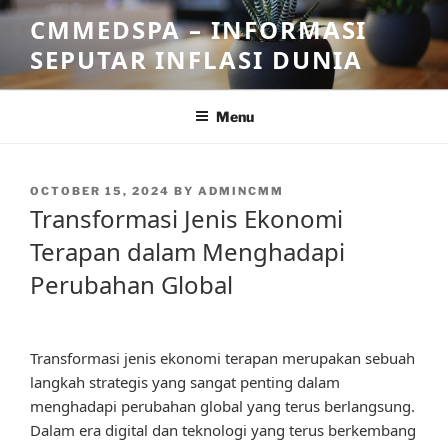
Skip
CMMEDSPA – INFORMASI
to
SEPUTAR INFLASI DUNIA
content
Menu
POSTED
OCTOBER 15, 2024
BY
ADMINCMM
ON
Transformasi Jenis Ekonomi
Terapan dalam Menghadapi
Perubahan Global
Transformasi jenis ekonomi terapan merupakan sebuah
langkah strategis yang sangat penting dalam
menghadapi perubahan global yang terus berlangsung.
Dalam era digital dan teknologi yang terus berkembang