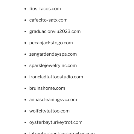
tios-tacos.com
cafecito-satx.com
graduacionviu2023.com
pecanjackstogo.com
zengardendayspa.com
sparklejewelryinc.com
ironcladtattoostudio.com
bruinshome.com
annascleaningsvc.com
wolfcitytattoo.com
oysterbayturkeytrot.com
lafronterarestauranteybar.com