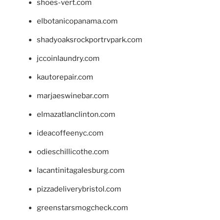
shoes-vert.com
elbotanicopanama.com
shadyoaksrockportrvpark.com
jccoinlaundry.com
kautorepair.com
marjaeswinebar.com
elmazatlanclinton.com
ideacoffeenyc.com
odieschillicothe.com
lacantinitagalesburg.com
pizzadeliverybristol.com
greenstarsmogcheck.com