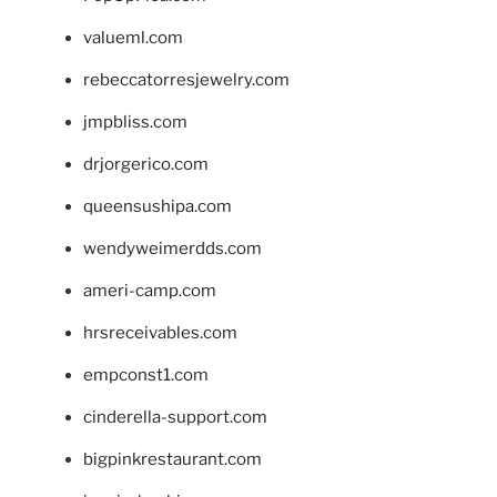
valueml.com
rebeccatorresjewelry.com
jmpbliss.com
drjorgerico.com
queensushipa.com
wendyweimerdds.com
ameri-camp.com
hrsreceivables.com
empconst1.com
cinderella-support.com
bigpinkrestaurant.com