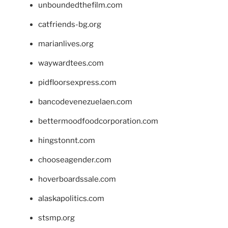
unboundedthefilm.com
catfriends-bg.org
marianlives.org
waywardtees.com
pidfloorsexpress.com
bancodevenezuelaen.com
bettermoodfoodcorporation.com
hingstonnt.com
chooseagender.com
hoverboardssale.com
alaskapolitics.com
stsmp.org