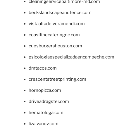
cleaningservicebaltimore-md.com
beckslandscapeandfence.com
vistaaltadelveramendi.com
coastlinecateringnc.com
cuesburgershouston.com
psicologiaespecializadaencampeche.com
dmtacos.com
crescentstreetprinting.com
hornopizza.com
driveadragster.com
hematologa.com
lizaivanov.com