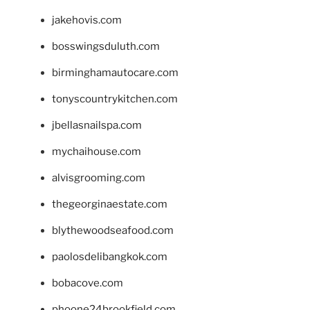
jakehovis.com
bosswingsduluth.com
birminghamautocare.com
tonyscountrykitchen.com
jbellasnailspa.com
mychaihouse.com
alvisgrooming.com
thegeorginaestate.com
blythewoodseafood.com
paolosdelibangkok.com
bobacove.com
phoone24brookfield.com