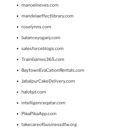
manoelneves.com
mandelaeffectlibrary.com
roselynns.com
balanceyoganj.com
salesforceblogs.com
TrainGames365.com
BaytownEvaCationRentals.com
JabalpurCakeDelivery.com
halobjd.com
intelligenceqatar.com
PikaPikaApp.com
takecareofbusinessdfw.org