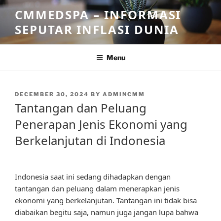
Skip
CMMEDSPA – INFORMASI
to
SEPUTAR INFLASI DUNIA
content
Menu
POSTED
DECEMBER 30, 2024
BY
ADMINCMM
ON
Tantangan dan Peluang
Penerapan Jenis Ekonomi yang
Berkelanjutan di Indonesia
Indonesia saat ini sedang dihadapkan dengan
tantangan dan peluang dalam menerapkan jenis
ekonomi yang berkelanjutan. Tantangan ini tidak bisa
diabaikan begitu saja, namun juga jangan lupa bahwa