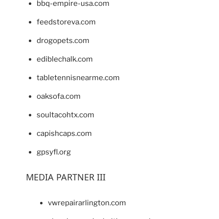
bbq-empire-usa.com
feedstoreva.com
drogopets.com
ediblechalk.com
tabletennisnearme.com
oaksofa.com
soultacohtx.com
capishcaps.com
gpsyfl.org
MEDIA PARTNER III
vwrepairarlington.com