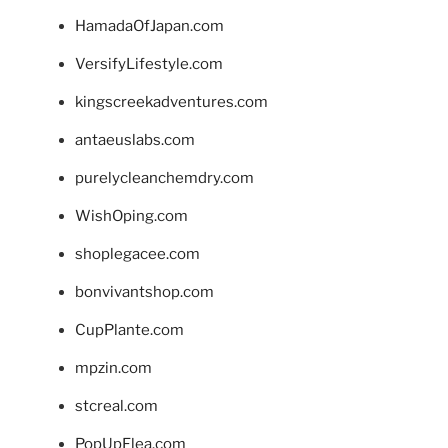
HamadaOfJapan.com
VersifyLifestyle.com
kingscreekadventures.com
antaeuslabs.com
purelycleanchemdry.com
WishOping.com
shoplegacee.com
bonvivantshop.com
CupPlante.com
mpzin.com
stcreal.com
PopUpFlea.com