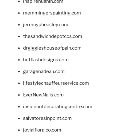
inspirehuahin.com
memmingerspainting.com
jeremypbeasley.com
thesandwichdepotcos.com
drgiggleshouseofpain.com
hotflashdesigns.com
garagenadeau.com
lifestylechauffeurservice.com
EverNewNails.com
insideoutdecoratingcentre.com
salvatoresinpoint.com
jovialfloralco.com