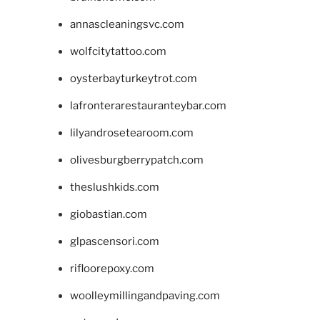
annascleaningsvc.com
wolfcitytattoo.com
oysterbayturkeytrot.com
lafronterarestauranteybar.com
lilyandrosetearoom.com
olivesburgberrypatch.com
theslushkids.com
giobastian.com
glpascensori.com
rifloorepoxy.com
woolleymillingandpaving.com