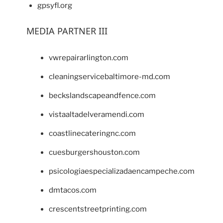
gpsyfl.org
MEDIA PARTNER III
vwrepairarlington.com
cleaningservicebaltimore-md.com
beckslandscapeandfence.com
vistaaltadelveramendi.com
coastlinecateringnc.com
cuesburgershouston.com
psicologiaespecializadaencampeche.com
dmtacos.com
crescentstreetprinting.com