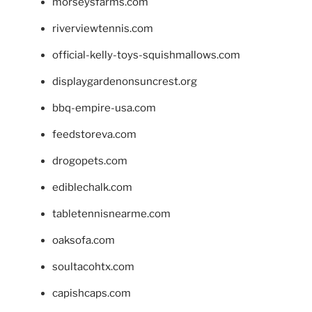
morseysfarms.com
riverviewtennis.com
official-kelly-toys-squishmallows.com
displaygardenonsuncrest.org
bbq-empire-usa.com
feedstoreva.com
drogopets.com
ediblechalk.com
tabletennisnearme.com
oaksofa.com
soultacohtx.com
capishcaps.com