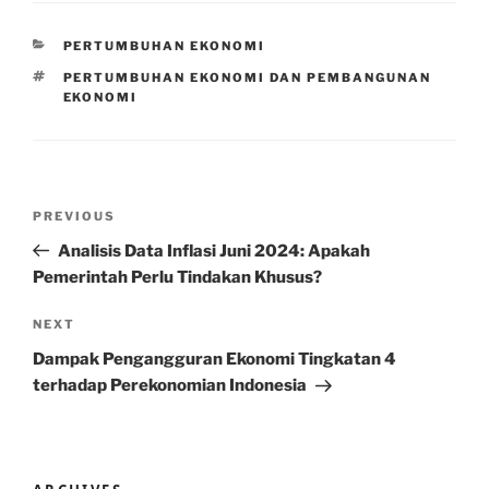
CATEGORIES
PERTUMBUHAN EKONOMI
TAGS
PERTUMBUHAN EKONOMI DAN PEMBANGUNAN
EKONOMI
Post
Previous
PREVIOUS
navigation
Post
Analisis Data Inflasi Juni 2024: Apakah
Pemerintah Perlu Tindakan Khusus?
Next
NEXT
Post
Dampak Pengangguran Ekonomi Tingkatan 4
terhadap Perekonomian Indonesia