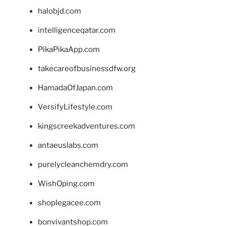
halobjd.com
intelligenceqatar.com
PikaPikaApp.com
takecareofbusinessdfw.org
HamadaOfJapan.com
VersifyLifestyle.com
kingscreekadventures.com
antaeuslabs.com
purelycleanchemdry.com
WishOping.com
shoplegacee.com
bonvivantshop.com