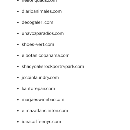
hellonquads.com
diarioanimales.com
decogaleri.com
unavozparadios.com
shoes-vert.com
elbotanicopanama.com
shadyoaksrockportrvpark.com
jccoinlaundry.com
kautorepair.com
marjaeswinebar.com
elmazatlanclinton.com
ideacoffeenyc.com