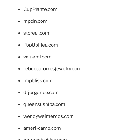
CupPlante.com
mpzin.com
stcreal.com
PopUpFlea.com
valueml.com
rebeccatorresjewelry.com
jmpbliss.com
drjorgerico.com
queensushipa.com
wendyweimerdds.com
ameri-camp.com