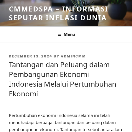
Skip
CMMEDSPA – INFORMASI
to
SEPUTAR INFLASI DUNIA
content
Menu
POSTED
DECEMBER 13, 2024
BY
ADMINCMM
ON
Tantangan dan Peluang dalam
Pembangunan Ekonomi
Indonesia Melalui Pertumbuhan
Ekonomi
Pertumbuhan ekonomi Indonesia selama ini telah
menghadapi berbagai tantangan dan peluang dalam
pembangunan ekonomi. Tantangan tersebut antara lain