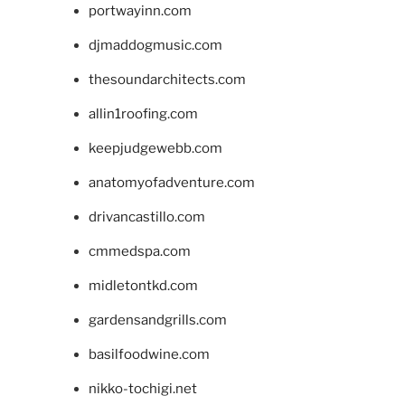
portwayinn.com
djmaddogmusic.com
thesoundarchitects.com
allin1roofing.com
keepjudgewebb.com
anatomyofadventure.com
drivancastillo.com
cmmedspa.com
midletontkd.com
gardensandgrills.com
basilfoodwine.com
nikko-tochigi.net