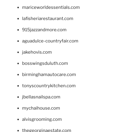
mariceworldessentials.com
lafisheriarestaurant.com
915jazzandmore.com
aguadulce-countryfair.com
jakehovis.com
bosswingsduluth.com
birminghamautocare.com
tonyscountrykitchen.com
jbellasnailspa.com
mychaihouse.com
alvisgrooming.com
thegeorginaestate.com