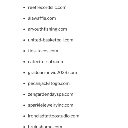
reefrecordsllc.com
alawaffle.com
aryouthfishing.com
united-basketball.com
tios-tacos.com
cafecito-satx.com
graduacionviu2023.com
pecanjackstogo.com
zengardendayspa.com
sparklejewelryinc.com
ironcladtattoostudio.com
bruinshome.com