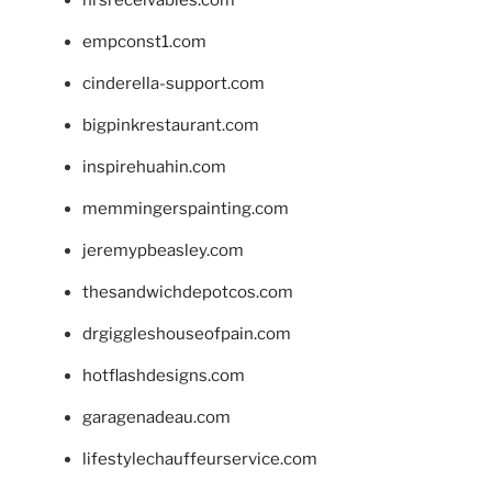
hrsreceivables.com
empconst1.com
cinderella-support.com
bigpinkrestaurant.com
inspirehuahin.com
memmingerspainting.com
jeremypbeasley.com
thesandwichdepotcos.com
drgiggleshouseofpain.com
hotflashdesigns.com
garagenadeau.com
lifestylechauffeurservice.com