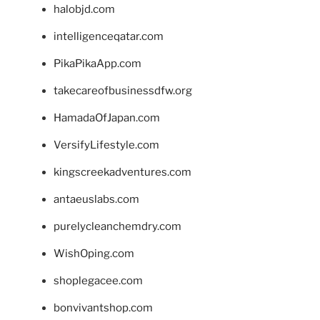
halobjd.com
intelligenceqatar.com
PikaPikaApp.com
takecareofbusinessdfw.org
HamadaOfJapan.com
VersifyLifestyle.com
kingscreekadventures.com
antaeuslabs.com
purelycleanchemdry.com
WishOping.com
shoplegacee.com
bonvivantshop.com