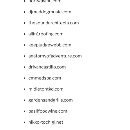
portwayinn.com
djmaddogmusic.com
thesoundarchitects.com
allin1roofing.com
keepjudgewebb.com
anatomyofadventure.com
drivancastillo.com
cmmedspa.com
midletontkd.com
gardensandgrills.com
basilfoodwine.com
nikko-tochigi.net