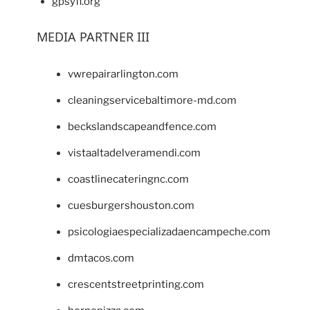
gpsyfl.org
MEDIA PARTNER III
vwrepairarlington.com
cleaningservicebaltimore-md.com
beckslandscapeandfence.com
vistaaltadelveramendi.com
coastlinecateringnc.com
cuesburgershouston.com
psicologiaespecializadaencampeche.com
dmtacos.com
crescentstreetprinting.com