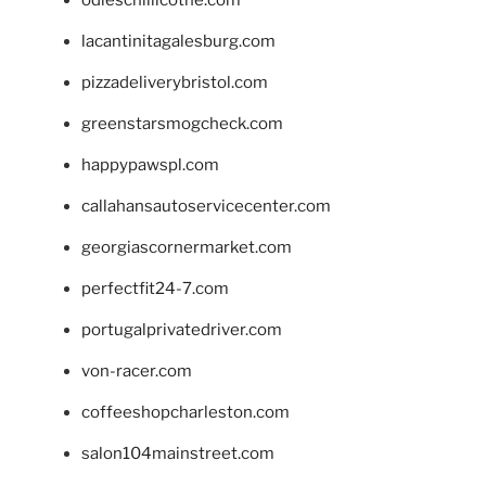
odieschillicothe.com
lacantinitagalesburg.com
pizzadeliverybristol.com
greenstarsmogcheck.com
happypawspl.com
callahansautoservicecenter.com
georgiascornermarket.com
perfectfit24-7.com
portugalprivatedriver.com
von-racer.com
coffeeshopcharleston.com
salon104mainstreet.com