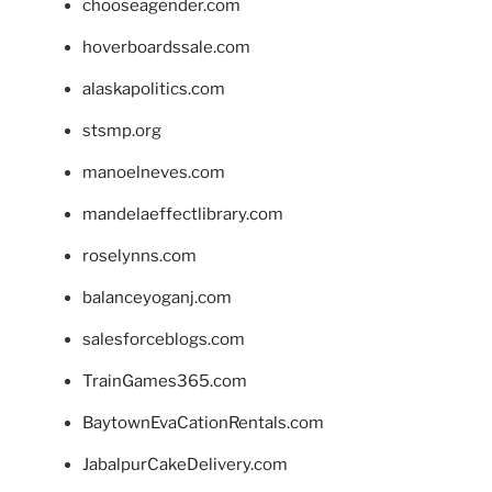
chooseagender.com
hoverboardssale.com
alaskapolitics.com
stsmp.org
manoelneves.com
mandelaeffectlibrary.com
roselynns.com
balanceyoganj.com
salesforceblogs.com
TrainGames365.com
BaytownEvaCationRentals.com
JabalpurCakeDelivery.com