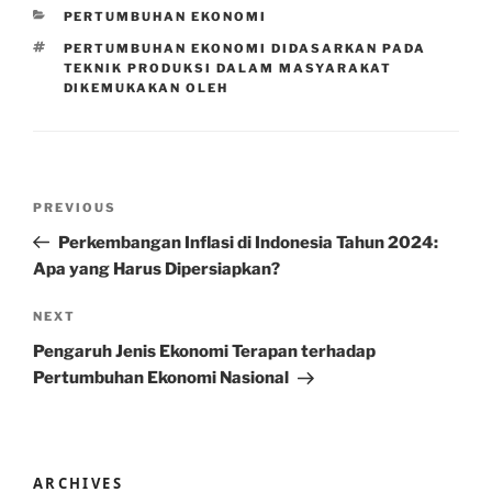
CATEGORIES
PERTUMBUHAN EKONOMI
TAGS
PERTUMBUHAN EKONOMI DIDASARKAN PADA
TEKNIK PRODUKSI DALAM MASYARAKAT
DIKEMUKAKAN OLEH
Post
Previous
PREVIOUS
navigation
Post
Perkembangan Inflasi di Indonesia Tahun 2024:
Apa yang Harus Dipersiapkan?
Next
NEXT
Post
Pengaruh Jenis Ekonomi Terapan terhadap
Pertumbuhan Ekonomi Nasional
ARCHIVES