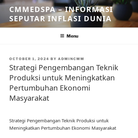
Skip
CMMEDSPA – INFORMASI
to
SEPUTAR INFLASI DUNIA
content
Menu
POSTED
OCTOBER 1, 2024
BY
ADMINCMM
ON
Strategi Pengembangan Teknik
Produksi untuk Meningkatkan
Pertumbuhan Ekonomi
Masyarakat
Strategi Pengembangan Teknik Produksi untuk
Meningkatkan Pertumbuhan Ekonomi Masyarakat