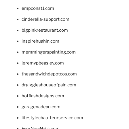
empconst1.com
cinderella-support.com
bigpinkrestaurant.com
inspirehuahin.com
memmingerspainting.com
jeremypbeasley.com
thesandwichdepotcos.com
drgiggleshouseofpain.com
hotflashdesigns.com
garagenadeau.com
lifestylechauffeurservice.com
EverNewNails.com