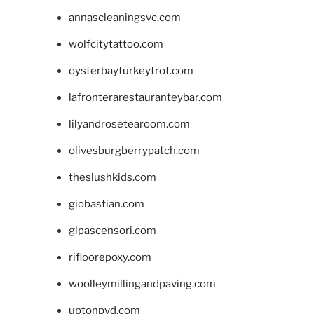
annascleaningsvc.com
wolfcitytattoo.com
oysterbayturkeytrot.com
lafronterarestauranteybar.com
lilyandrosetearoom.com
olivesburgberrypatch.com
theslushkids.com
giobastian.com
glpascensori.com
rifloorepoxy.com
woolleymillingandpaving.com
uptonpvd.com