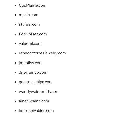
CupPlante.com
mpzin.com
stcreal.com
PopUpFlea.com
valueml.com
rebeccatorresjewelry.com
jmpbliss.com
drjorgerico.com
queensushipa.com
wendyweimerdds.com
ameri-camp.com
hrsreceivables.com